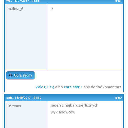
#81
wt., 18/07/2017 - 18:58
;)
malina_6
Góra strony
Zaloguj się
albo
zarejestruj
aby dodać komentarz
#82
sob., 14/10/2017 - 21:30
jeden z najbardziej luźnych
05exmx
wykładowców