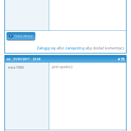
Góra strony
Zaloguj się
albo
zarejestruj
aby dodać komentarz
#75
wt., 31/01/2017 - 23:58
jest spoko:)
ewa1989