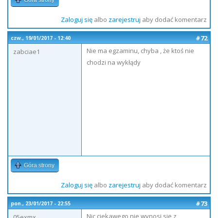
Góra strony
Zaloguj się
albo
zarejestruj
aby dodać komentarz
#72
czw., 19/01/2017 - 12:40
Nie ma egzaminu, chyba , że ktoś nie
zabciae1
chodzi na wykłądy
Góra strony
Zaloguj się
albo
zarejestruj
aby dodać komentarz
#73
pon., 23/01/2017 - 22:55
Nic ciekawego nie wynosi sie z
05exmx