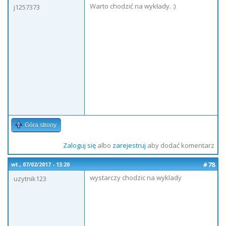
Warto chodzić na wykłady. :)
j1257373
Góra strony
Zaloguj się
albo
zarejestruj
aby dodać komentarz
#78
wt., 07/02/2017 - 13:20
wystarczy chodzic na wyklady
uzytnik123