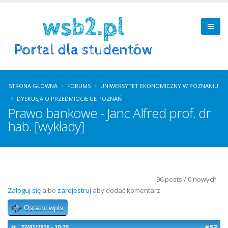
STRONA GŁÓWNA
FORUMS
UNIWERSYTET EKONOMICZNY W POZNANIU
DYSKUSJA O PRZEDMIOCIE UE POZNAŃ
Prawo bankowe - Janc Alfred prof. dr
hab. [wykłady]
96 posts / 0 nowych
Zaloguj się
albo
zarejestruj
aby dodać komentarz
Ostatni wpis
#52
śr., 27/01/2016 - 10:29