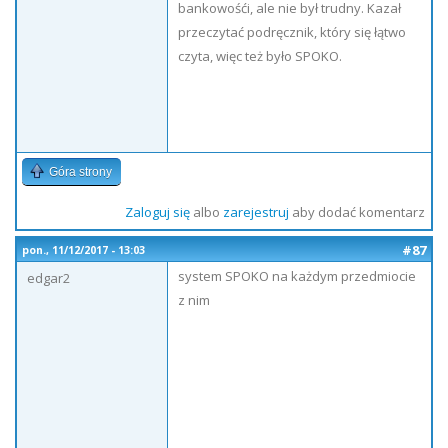
bankowośći, ale nie był trudny. Kazał
przeczytać podręcznik, który się łątwo
czyta, więc też było SPOKO.
Góra strony
Zaloguj się
albo
zarejestruj
aby dodać komentarz
#87
pon., 11/12/2017 - 13:03
system SPOKO na każdym przedmiocie
edgar2
z nim