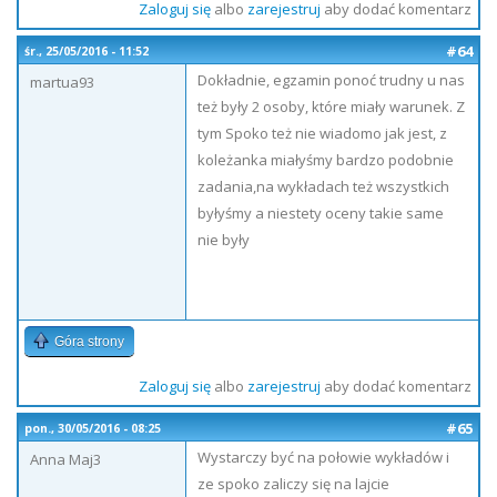
Zaloguj się
albo
zarejestruj
aby dodać komentarz
#64
śr., 25/05/2016 - 11:52
Dokładnie, egzamin ponoć trudny u nas
martua93
też były 2 osoby, które miały warunek. Z
tym Spoko też nie wiadomo jak jest, z
koleżanka miałyśmy bardzo podobnie
zadania,na wykładach też wszystkich
byłyśmy a niestety oceny takie same
nie były
Góra strony
Zaloguj się
albo
zarejestruj
aby dodać komentarz
#65
pon., 30/05/2016 - 08:25
Wystarczy być na połowie wykładów i
Anna Maj3
ze spoko zaliczy się na lajcie