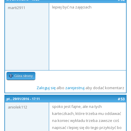
lepiej być na zajęciach
marti2911
Góra strony
Zaloguj się
albo
zarejestruj
aby dodać komentarz
#53
pt., 29/01/2016 - 17:11
spoko jest fajne, ale na tych
aniolek112
karteczkach, które trzeba mu oddawać
na koniec wykładu trzeba zawsze coś
napisać i lepiej się do tego przyłożyć bo