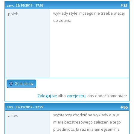
#85
czw., 26/10/2017 - 17:03
wykłady i tyle, niczego nie trzeba więcej
poleb
do zdania
Góra strony
Zaloguj się
albo
zarejestruj
aby dodać komentarz
#86
czw., 02/11/2017 - 12:27
Wystarczy chodzić na wykłady dla w
astes
miarę bezstresowego zaliczenia tego
przedmiotu. Ja raz miałam egzamin z