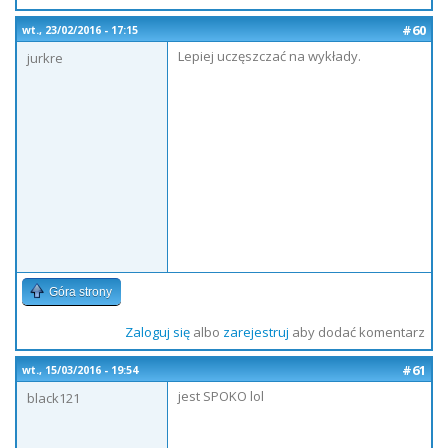
#60
wt., 23/02/2016 - 17:15
Lepiej uczęszczać na wykłady.
jurkre
Góra strony
Zaloguj się
albo
zarejestruj
aby dodać komentarz
#61
wt., 15/03/2016 - 19:54
jest SPOKO lol
black121