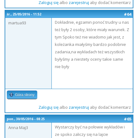
Zaloguj się
albo
zarejestruj
aby dodać komentarz
#64
śr., 25/05/2016 - 11:52
Dokładnie, egzamin ponoć trudny u nas
martua93
też były 2 osoby, które miały warunek. Z
tym Spoko też nie wiadomo jak jest, z
koleżanka miałyśmy bardzo podobnie
zadania,na wykładach też wszystkich
byłyśmy a niestety oceny takie same
nie były
Góra strony
Zaloguj się
albo
zarejestruj
aby dodać komentarz
#65
pon., 30/05/2016 - 08:25
Wystarczy być na połowie wykładów i
Anna Maj3
ze spoko zaliczy się na lajcie