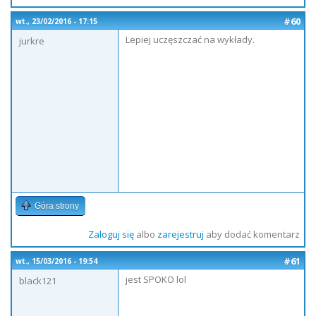
#60
wt., 23/02/2016 - 17:15
Lepiej uczęszczać na wykłady.
jurkre
Góra strony
Zaloguj się
albo
zarejestruj
aby dodać komentarz
#61
wt., 15/03/2016 - 19:54
jest SPOKO lol
black121