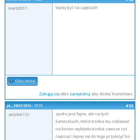
lepiej być na zajęciach
marti2911
Góra strony
Zaloguj się
albo
zarejestruj
aby dodać komentarz
#53
pt., 29/01/2016 - 17:11
spoko jest fajne, ale na tych
aniolek112
karteczkach, które trzeba mu oddawać
na koniec wykładu trzeba zawsze coś
napisać i lepiej się do tego przyłożyć bo