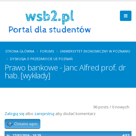
STRONA GŁÓWNA
FORUMS
UNIWERSYTET EKONOMICZNY W POZNANIU
DYSKUSJA O PRZEDMIOCIE UE POZNAŃ
Prawo bankowe - Janc Alfred prof. dr
hab. [wykłady]
96 posts / 0 nowych
Zaloguj się
albo
zarejestruj
aby dodać komentarz
Ostatni wpis
#52
śr., 27/01/2016 - 10:29