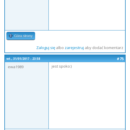
Góra strony
Zaloguj się
albo
zarejestruj
aby dodać komentarz
#75
wt., 31/01/2017 - 23:58
jest spoko:)
ewa1989