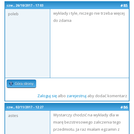
#85
czw., 26/10/2017 - 17:03
wykłady i tyle, niczego nie trzeba więcej
poleb
do zdania
Góra strony
Zaloguj się
albo
zarejestruj
aby dodać komentarz
#86
czw., 02/11/2017 - 12:27
Wystarczy chodzić na wykłady dla w
astes
miarę bezstresowego zaliczenia tego
przedmiotu. Ja raz miałam egzamin z