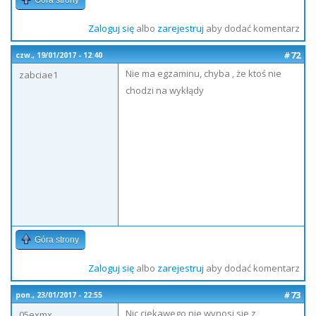
Góra strony
Zaloguj się
albo
zarejestruj
aby dodać komentarz
#72
czw., 19/01/2017 - 12:40
Nie ma egzaminu, chyba , że ktoś nie
zabciae1
chodzi na wykłądy
Góra strony
Zaloguj się
albo
zarejestruj
aby dodać komentarz
#73
pon., 23/01/2017 - 22:55
Nic ciekawego nie wynosi sie z
05exmx