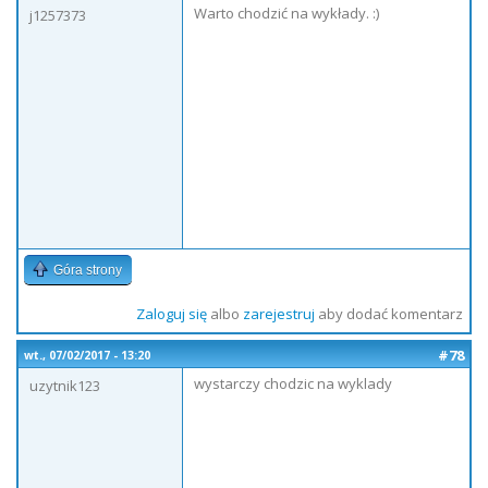
Warto chodzić na wykłady. :)
j1257373
Góra strony
Zaloguj się
albo
zarejestruj
aby dodać komentarz
#78
wt., 07/02/2017 - 13:20
wystarczy chodzic na wyklady
uzytnik123