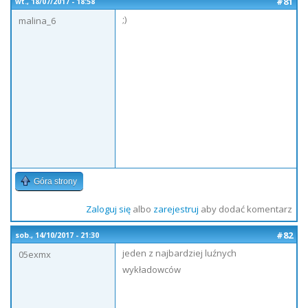
#81
wt., 18/07/2017 - 18:58
;)
malina_6
Góra strony
Zaloguj się
albo
zarejestruj
aby dodać komentarz
#82
sob., 14/10/2017 - 21:30
jeden z najbardziej luźnych
05exmx
wykładowców