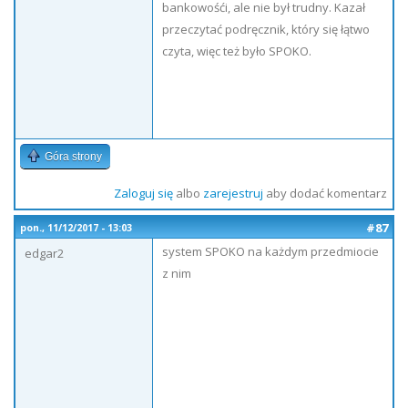
bankowośći, ale nie był trudny. Kazał
przeczytać podręcznik, który się łątwo
czyta, więc też było SPOKO.
Góra strony
Zaloguj się
albo
zarejestruj
aby dodać komentarz
#87
pon., 11/12/2017 - 13:03
system SPOKO na każdym przedmiocie
edgar2
z nim