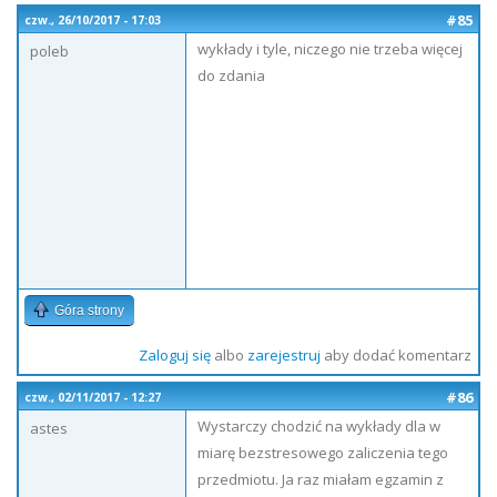
#85
czw., 26/10/2017 - 17:03
wykłady i tyle, niczego nie trzeba więcej
poleb
do zdania
Góra strony
Zaloguj się
albo
zarejestruj
aby dodać komentarz
#86
czw., 02/11/2017 - 12:27
Wystarczy chodzić na wykłady dla w
astes
miarę bezstresowego zaliczenia tego
przedmiotu. Ja raz miałam egzamin z