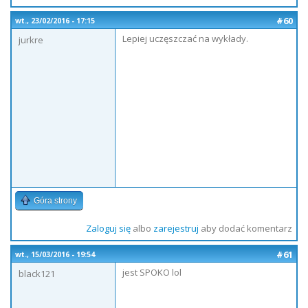
#60
wt., 23/02/2016 - 17:15
Lepiej uczęszczać na wykłady.
jurkre
Góra strony
Zaloguj się
albo
zarejestruj
aby dodać komentarz
#61
wt., 15/03/2016 - 19:54
jest SPOKO lol
black121