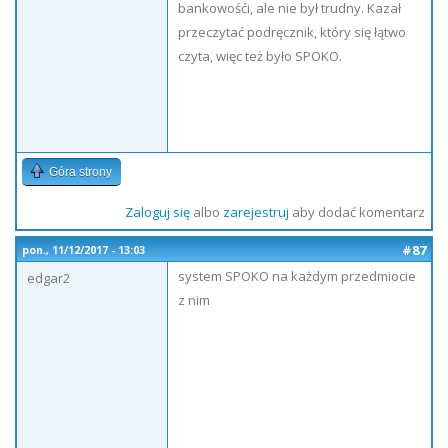
bankowośći, ale nie był trudny. Kazał
przeczytać podręcznik, który się łątwo
czyta, więc też było SPOKO.
Góra strony
Zaloguj się
albo
zarejestruj
aby dodać komentarz
#87
pon., 11/12/2017 - 13:03
system SPOKO na każdym przedmiocie
edgar2
z nim