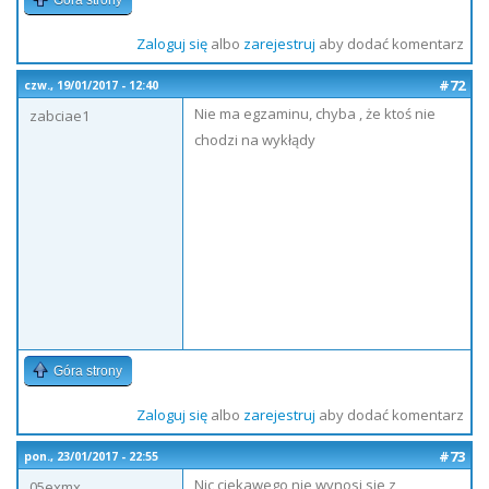
Góra strony
Zaloguj się
albo
zarejestruj
aby dodać komentarz
#72
czw., 19/01/2017 - 12:40
Nie ma egzaminu, chyba , że ktoś nie
zabciae1
chodzi na wykłądy
Góra strony
Zaloguj się
albo
zarejestruj
aby dodać komentarz
#73
pon., 23/01/2017 - 22:55
Nic ciekawego nie wynosi sie z
05exmx