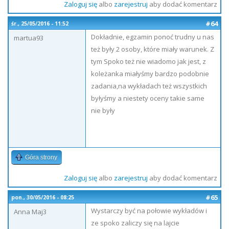
Zaloguj się
albo
zarejestruj
aby dodać komentarz
#64
śr., 25/05/2016 - 11:52
Dokładnie, egzamin ponoć trudny u nas
martua93
też były 2 osoby, które miały warunek. Z
tym Spoko też nie wiadomo jak jest, z
koleżanka miałyśmy bardzo podobnie
zadania,na wykładach też wszystkich
byłyśmy a niestety oceny takie same
nie były
Góra strony
Zaloguj się
albo
zarejestruj
aby dodać komentarz
#65
pon., 30/05/2016 - 08:25
Wystarczy być na połowie wykładów i
Anna Maj3
ze spoko zaliczy się na lajcie