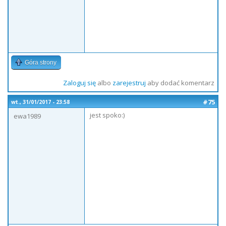
Góra strony
Zaloguj się
albo
zarejestruj
aby dodać komentarz
#75
wt., 31/01/2017 - 23:58
jest spoko:)
ewa1989