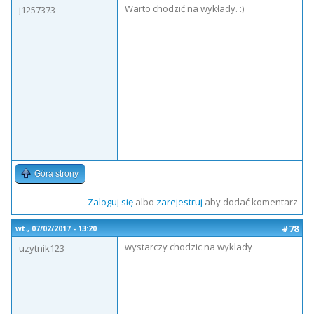
Warto chodzić na wykłady. :)
j1257373
Góra strony
Zaloguj się
albo
zarejestruj
aby dodać komentarz
#78
wt., 07/02/2017 - 13:20
wystarczy chodzic na wyklady
uzytnik123