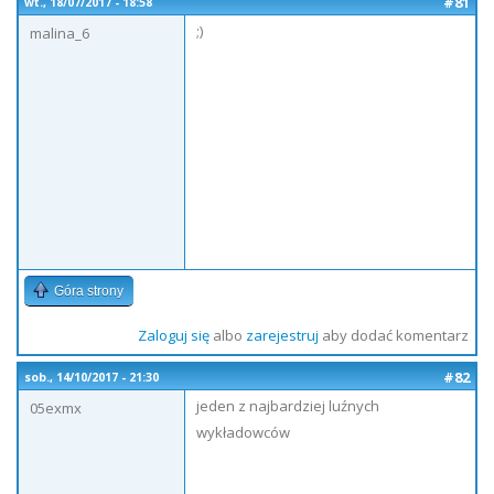
#81
wt., 18/07/2017 - 18:58
;)
malina_6
Góra strony
Zaloguj się
albo
zarejestruj
aby dodać komentarz
#82
sob., 14/10/2017 - 21:30
jeden z najbardziej luźnych
05exmx
wykładowców