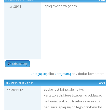
lepiej być na zajęciach
marti2911
Góra strony
Zaloguj się
albo
zarejestruj
aby dodać komentarz
#53
pt., 29/01/2016 - 17:11
spoko jest fajne, ale na tych
aniolek112
karteczkach, które trzeba mu oddawać
na koniec wykładu trzeba zawsze coś
napisać i lepiej się do tego przyłożyć bo