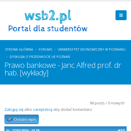
STRONA GŁÓWNA
FORUMS
UNIWERSYTET EKONOMICZNY W POZNANIU
DYSKUSJA O PRZEDMIOCIE UE POZNAŃ
Prawo bankowe - Janc Alfred prof. dr
hab. [wykłady]
96 posts / 0 nowych
Zaloguj się
albo
zarejestruj
aby dodać komentarz
Ostatni wpis
#52
śr., 27/01/2016 - 10:29