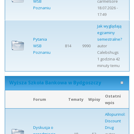
WSB
carmelsore
Poznaniu
18.07.2026 -
17:49
Jak wyglądają
egzaminy
Pytania
semestralne?
WSB
814
9990
autor
Poznaniu
Calebshugs
1 godzina 42
minuty temu
Wyższa Szkoła Bankowa w Bydgoszczy
Ostatni
Forum
Tematy
Wpisy
wpis
Allopurinol:
Discount
Dyskusja o
Drug