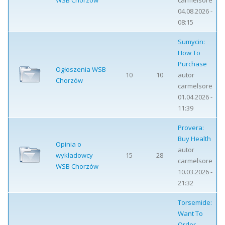
WSB Chorzów
carmelsore
04.08.2026 -
08:15
Sumycin:
How To
Purchase
Ogłoszenia WSB
10
10
autor
Chorzów
carmelsore
01.04.2026 -
11:39
Provera:
Buy Health
Opinia o
autor
wykładowcy
15
28
carmelsore
WSB Chorzów
10.03.2026 -
21:32
Torsemide:
Want To
Order