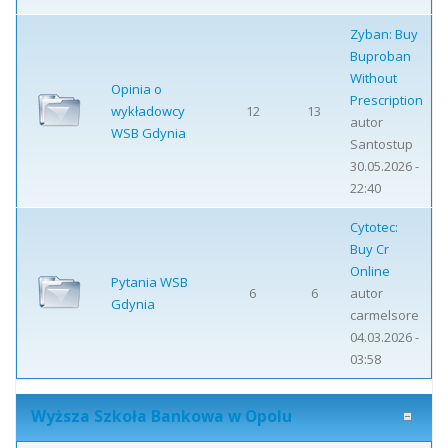
Zyban: Buy
Buproban
Without
Opinia o
Prescription
wykładowcy
12
13
autor
WSB Gdynia
Santostup
30.05.2026 -
22:40
Cytotec:
Buy Cr
Online
Pytania WSB
6
6
autor
Gdynia
carmelsore
04.03.2026 -
03:58
Wyższa Szkoła Bankowa w Opolu