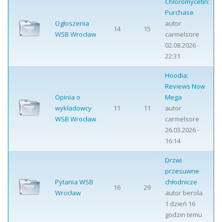
Chloromycetin:
Purchase
Ogłoszenia
autor
14
15
WSB Wrocław
carmelsore
02.08.2026 -
22:31
Hoodia:
Reviews Now
Opinia o
Mega
wykładowcy
11
11
autor
WSB Wrocław
carmelsore
26.03.2026 -
16:14
Drzwi
przesuwne
Pytania WSB
chłodnicze
16
29
Wrocław
autor
berola
1 dzień 16
godzin temu