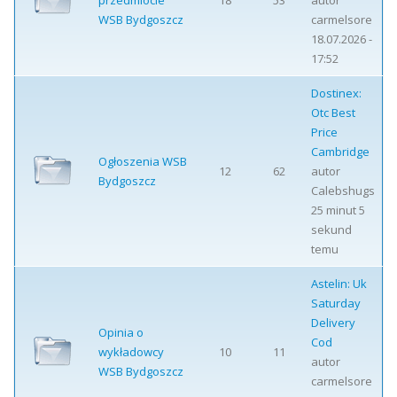
przedmiocie
18
53
autor
WSB Bydgoszcz
carmelsore
18.07.2026 -
17:52
Dostinex:
Otc Best
Price
Cambridge
Ogłoszenia WSB
12
62
autor
Bydgoszcz
Calebshugs
25 minut 5
sekund
temu
Astelin: Uk
Saturday
Delivery
Opinia o
Cod
wykładowcy
10
11
autor
WSB Bydgoszcz
carmelsore