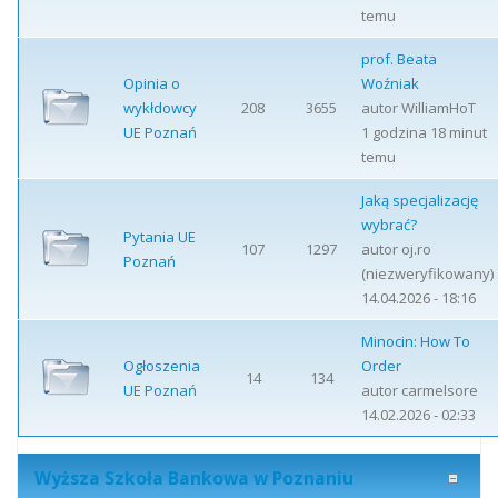
temu
prof. Beata
Opinia o
Woźniak
wykłdowcy
208
3655
autor
WilliamHoT
UE Poznań
1 godzina 18 minut
temu
Jaką specjalizację
wybrać?
Pytania UE
107
1297
autor
oj.ro
Poznań
(niezweryfikowany)
14.04.2026 - 18:16
Minocin: How To
Ogłoszenia
Order
14
134
UE Poznań
autor
carmelsore
14.02.2026 - 02:33
Wyższa Szkoła Bankowa w Poznaniu