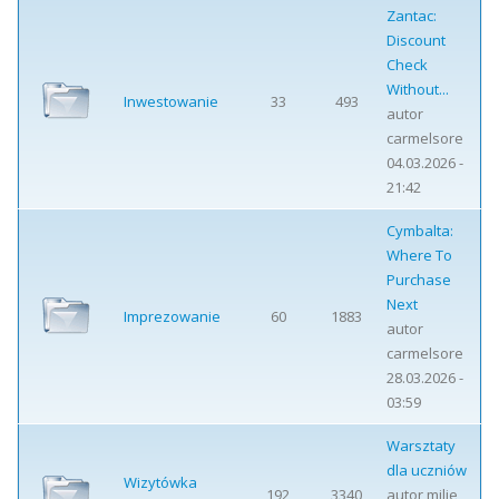
Zantac:
Discount
Check
Without...
Inwestowanie
33
493
autor
carmelsore
04.03.2026 -
21:42
Cymbalta:
Where To
Purchase
Next
Imprezowanie
60
1883
autor
carmelsore
28.03.2026 -
03:59
Warsztaty
dla uczniów
Wizytówka
192
3340
autor
milie