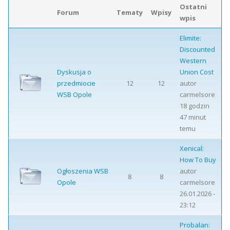
Ostatni
Forum
Tematy
Wpisy
wpis
Elimite:
Discounted
Western
Dyskusja o
Union Cost
przedmiocie
12
12
autor
WSB Opole
carmelsore
18 godzin
47 minut
temu
Xenical:
How To Buy
Ogłoszenia WSB
autor
8
8
Opole
carmelsore
26.01.2026 -
23:12
Probalan: