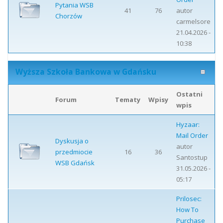
Pytania WSB
41
76
autor
Chorzów
carmelsore
21.04.2026 -
10:38
Wyższa Szkoła Bankowa w Gdańsku
Ostatni
Forum
Tematy
Wpisy
wpis
Hyzaar:
Mail Order
Dyskusja o
autor
przedmiocie
16
36
Santostup
WSB Gdańsk
31.05.2026 -
05:17
Prilosec:
How To
Purchase