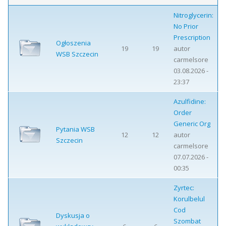
Nitroglycerin:
No Prior
Prescription
Ogłoszenia
19
19
autor
WSB Szczecin
carmelsore
03.08.2026 -
23:37
Azulfidine:
Order
Generic Org
Pytania WSB
12
12
autor
Szczecin
carmelsore
07.07.2026 -
00:35
Zyrtec:
Korulbelul
Cod
Dyskusja o
Szombat