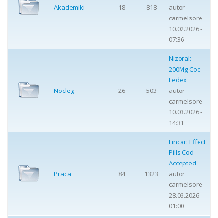
Akademiki
18
818
autor
carmelsore
10.02.2026 -
07:36
Nizoral:
200Mg Cod
Fedex
Nocleg
26
503
autor
carmelsore
10.03.2026 -
14:31
Fincar: Effect
Pills Cod
Accepted
Praca
84
1323
autor
carmelsore
28.03.2026 -
01:00