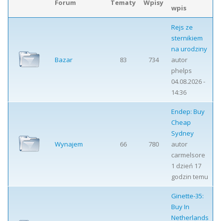
Forum
Tematy
Wpisy
wpis
Rejs ze
sternikiem
na urodziny
Bazar
83
734
autor
phelps
04.08.2026 -
14:36
Endep: Buy
Cheap
Sydney
Wynajem
66
780
autor
carmelsore
1 dzień 17
godzin temu
Ginette-35:
Buy In
Netherlands