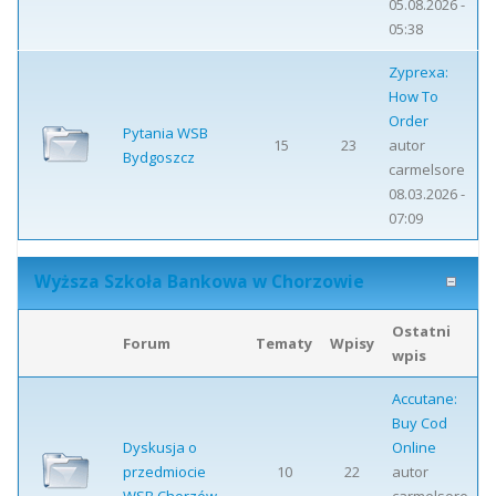
05.08.2026 -
05:38
Zyprexa:
How To
Order
Pytania WSB
15
23
autor
Bydgoszcz
carmelsore
08.03.2026 -
07:09
Wyższa Szkoła Bankowa w Chorzowie
Ostatni
Forum
Tematy
Wpisy
wpis
Accutane:
Buy Cod
Dyskusja o
Online
przedmiocie
10
22
autor