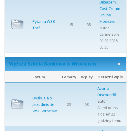
Diltiazem:
Cost-Cream
Online
Pytania WSB
Medicine
15
35
Torń
autor
carmelsore
01.03.2026 -
05:35
Wyższa Szkoła Bankowa w Wrocławiu
Forum
Tematy
Wpisy
Ostatni wpis
Avana:
Discountfil
Dyskusja o
autor
przedmiocie
23
53
AllenLoums
WSB Wrocław
1 dzień 22
godziny temu