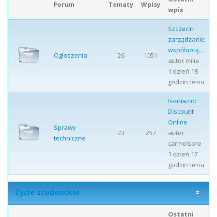
Forum
Tematy
Wpisy
wpis
Szczecin
zarządzanie
wspólnotą...
Ogłoszenia
26
1051
autor
milie
1 dzień 18
godzin temu
Isoniazid:
Discount
Online
Sprawy
23
257
autor
techniczne
carmelsore
1 dzień 17
godzin temu
Życie studenckie
Ostatni