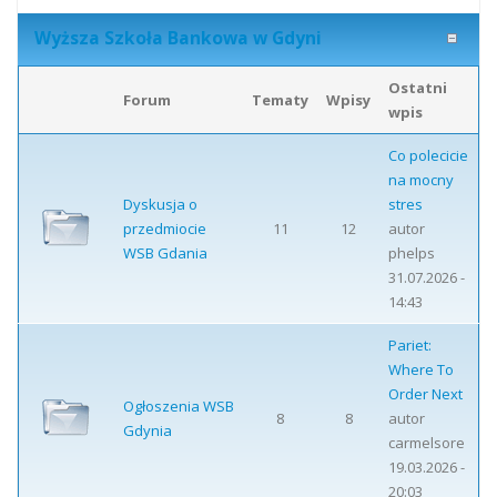
Wyższa Szkoła Bankowa w Gdyni
Ostatni
Forum
Tematy
Wpisy
wpis
Co polecicie
na mocny
Dyskusja o
stres
przedmiocie
11
12
autor
WSB Gdania
phelps
31.07.2026 -
14:43
Pariet:
Where To
Order Next
Ogłoszenia WSB
8
8
autor
Gdynia
carmelsore
19.03.2026 -
20:03