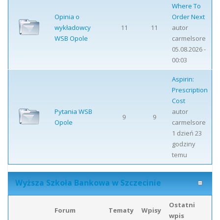
Where To
Opinia o
Order Next
wykładowcy
11
11
autor
WSB Opole
carmelsore
05.08.2026 -
00:03
Aspirin:
Prescription
Cost
Pytania WSB
autor
9
9
Opole
carmelsore
1 dzień 23
godziny
temu
Wyższa Szkoła Bankowa w Szczecinie
Ostatni
Forum
Tematy
Wpisy
wpis