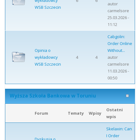
wykładowcy
6
6
autor
WSB Szczecin
carmelsore
25.03.2026 -
11:12
Cabgolin:
Order Online
Opinia o
Without...
wykładowcy
4
4
autor
WSB Szczecin
carmelsore
11.03.2026 -
00:50
Wyższa Szkoła Bankowa w Toruniu
Ostatni
Forum
Tematy
Wpisy
wpis
Skelaxin: Can
I Order
Dyskusja o