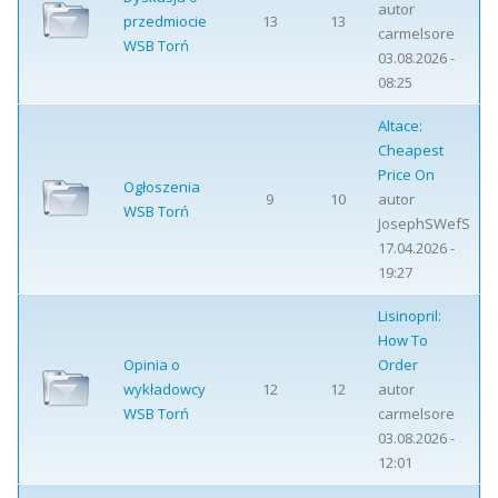
autor
przedmiocie
13
13
carmelsore
WSB Torń
03.08.2026 -
08:25
Altace:
Cheapest
Price On
Ogłoszenia
9
10
autor
WSB Torń
JosephSWefS
17.04.2026 -
19:27
Lisinopril:
How To
Opinia o
Order
wykładowcy
12
12
autor
WSB Torń
carmelsore
03.08.2026 -
12:01