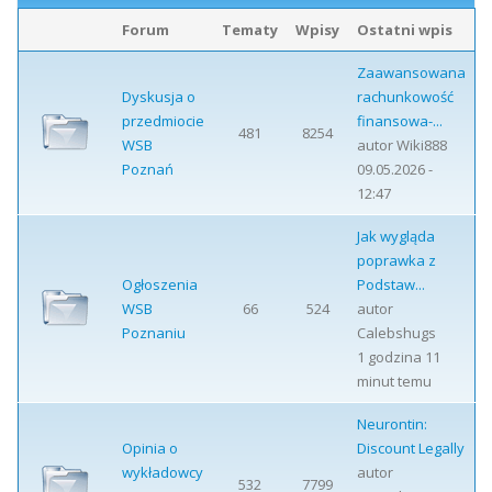
Forum
Tematy
Wpisy
Ostatni wpis
Zaawansowana
Dyskusja o
rachunkowość
przedmiocie
finansowa-...
481
8254
WSB
autor
Wiki888
Poznań
09.05.2026 -
12:47
Jak wygląda
poprawka z
Ogłoszenia
Podstaw...
WSB
66
524
autor
Poznaniu
Calebshugs
1 godzina 11
minut temu
Neurontin:
Opinia o
Discount Legally
wykładowcy
autor
532
7799