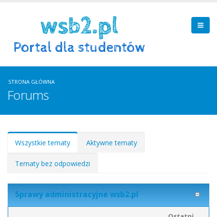
STRONA GŁÓWNA
Forums
Zakładki podstawowe
Wszystkie tematy
(aktywna
Aktywne tematy
karta)
Tematy bez odpowiedzi
Sprawy administracyjne wsb2.pl
Ostatni