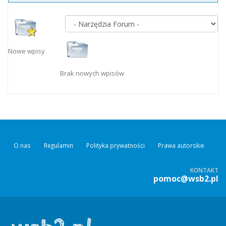
Nowe wpisy
Brak nowych wpisów
O nas
Regulamin
Polityka prywatności
Prawa autorskie
KONTAKT
pomoc@wsb2.pl