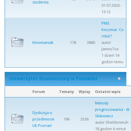
studenta
01.07.2026 -
13:12
PMS
Koszmar. Co
robić?
Kinomaniak
178
3880
autor
JamesTox
1 dzień 19
godzin temu
Uniwersytet Ekonomiczny w Poznaniu
Forum
Tematy
Wpisy
Ostatni wpis
Metody
prognozowania - dr
Dyskusja o
Skikiewicz
przedmiocie
196
2536
autor
Sheldonmuh
UE Poznań
18 godzin 6 minut