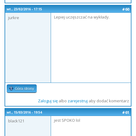
#60
wt., 23/02/2016 - 17:15
Lepiej uczęszczać na wykłady.
jurkre
Góra strony
Zaloguj się
albo
zarejestruj
aby dodać komentarz
#61
wt., 15/03/2016 - 19:54
jest SPOKO lol
black121