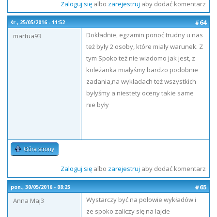
Zaloguj się
albo
zarejestruj
aby dodać komentarz
#64
śr., 25/05/2016 - 11:52
Dokładnie, egzamin ponoć trudny u nas
martua93
też były 2 osoby, które miały warunek. Z
tym Spoko też nie wiadomo jak jest, z
koleżanka miałyśmy bardzo podobnie
zadania,na wykładach też wszystkich
byłyśmy a niestety oceny takie same
nie były
Góra strony
Zaloguj się
albo
zarejestruj
aby dodać komentarz
#65
pon., 30/05/2016 - 08:25
Wystarczy być na połowie wykładów i
Anna Maj3
ze spoko zaliczy się na lajcie