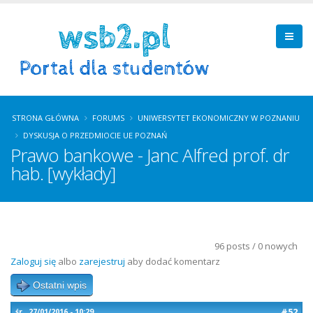
STRONA GŁÓWNA
FORUMS
UNIWERSYTET EKONOMICZNY W POZNANIU
DYSKUSJA O PRZEDMIOCIE UE POZNAŃ
Prawo bankowe - Janc Alfred prof. dr
hab. [wykłady]
96 posts / 0 nowych
Zaloguj się
albo
zarejestruj
aby dodać komentarz
Ostatni wpis
#52
śr., 27/01/2016 - 10:29