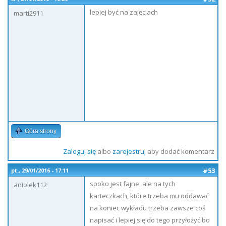
lepiej być na zajęciach
marti2911
Góra strony
Zaloguj się
albo
zarejestruj
aby dodać komentarz
#53
pt., 29/01/2016 - 17:11
spoko jest fajne, ale na tych
aniolek112
karteczkach, które trzeba mu oddawać
na koniec wykładu trzeba zawsze coś
napisać i lepiej się do tego przyłożyć bo