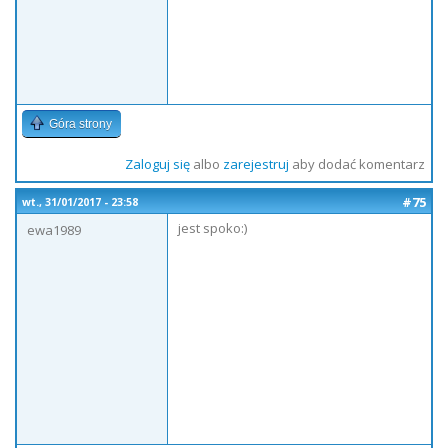
Góra strony
Zaloguj się
albo
zarejestruj
aby dodać komentarz
#75
wt., 31/01/2017 - 23:58
jest spoko:)
ewa1989