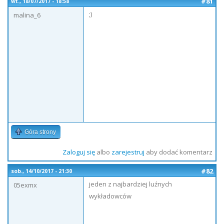
#81
wt., 18/07/2017 - 18:58
;)
malina_6
Góra strony
Zaloguj się
albo
zarejestruj
aby dodać komentarz
#82
sob., 14/10/2017 - 21:30
jeden z najbardziej luźnych
05exmx
wykładowców