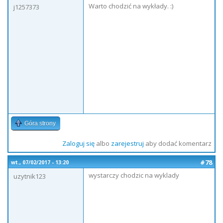
Warto chodzić na wykłady. :)
j1257373
Góra strony
Zaloguj się
albo
zarejestruj
aby dodać komentarz
#78
wt., 07/02/2017 - 13:20
wystarczy chodzic na wyklady
uzytnik123