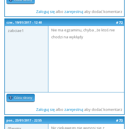
Góra strony
Zaloguj się
albo
zarejestruj
aby dodać komentarz
#72
czw., 19/01/2017 - 12:40
Nie ma egzaminu, chyba , że ktoś nie
zabciae1
chodzi na wykłądy
Góra strony
Zaloguj się
albo
zarejestruj
aby dodać komentarz
#73
pon., 23/01/2017 - 22:55
Nic ciekawego nie wynosi sie z
05exmx