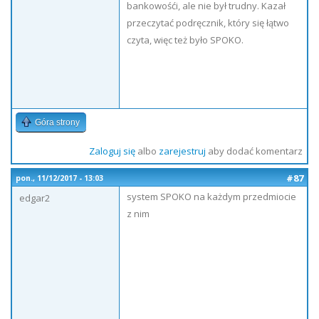
bankowośći, ale nie był trudny. Kazał
przeczytać podręcznik, który się łątwo
czyta, więc też było SPOKO.
Góra strony
Zaloguj się
albo
zarejestruj
aby dodać komentarz
#87
pon., 11/12/2017 - 13:03
system SPOKO na każdym przedmiocie
edgar2
z nim