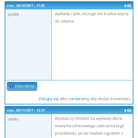
#85
czw., 26/10/2017 - 17:03
wykłady i tyle, niczego nie trzeba więcej
poleb
do zdania
Góra strony
Zaloguj się
albo
zarejestruj
aby dodać komentarz
#86
czw., 02/11/2017 - 12:27
Wystarczy chodzić na wykłady dla w
astes
miarę bezstresowego zaliczenia tego
przedmiotu. Ja raz miałam egzamin z