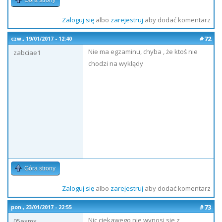
Góra strony
Zaloguj się
albo
zarejestruj
aby dodać komentarz
#72
czw., 19/01/2017 - 12:40
Nie ma egzaminu, chyba , że ktoś nie
zabciae1
chodzi na wykłądy
Góra strony
Zaloguj się
albo
zarejestruj
aby dodać komentarz
#73
pon., 23/01/2017 - 22:55
Nic ciekawego nie wynosi sie z
05exmx