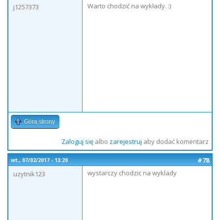
Warto chodzić na wykłady. :)
j1257373
Góra strony
Zaloguj się
albo
zarejestruj
aby dodać komentarz
#78
wt., 07/02/2017 - 13:20
wystarczy chodzic na wyklady
uzytnik123