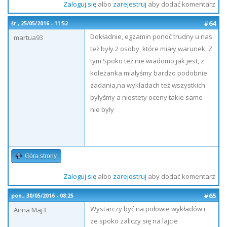
Zaloguj się
albo
zarejestruj
aby dodać komentarz
#64
śr., 25/05/2016 - 11:52
Dokładnie, egzamin ponoć trudny u nas
martua93
też były 2 osoby, które miały warunek. Z
tym Spoko też nie wiadomo jak jest, z
koleżanka miałyśmy bardzo podobnie
zadania,na wykładach też wszystkich
byłyśmy a niestety oceny takie same
nie były
Góra strony
Zaloguj się
albo
zarejestruj
aby dodać komentarz
#65
pon., 30/05/2016 - 08:25
Wystarczy być na połowie wykładów i
Anna Maj3
ze spoko zaliczy się na lajcie