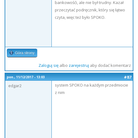
bankowośći, ale nie był trudny. Kazał
przeczytać podręcznik, który się łątwo
czyta, więc też było SPOKO.
Góra strony
Zaloguj się
albo
zarejestruj
aby dodać komentarz
#87
pon., 11/12/2017 - 13:03
system SPOKO na każdym przedmiocie
edgar2
z nim