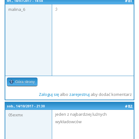
#81
wt., 18/07/2017 - 18:58
;)
malina_6
Góra strony
Zaloguj się
albo
zarejestruj
aby dodać komentarz
#82
sob., 14/10/2017 - 21:30
jeden z najbardziej luźnych
05exmx
wykładowców