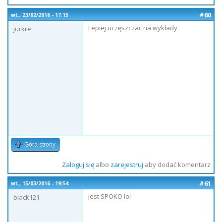
#60
wt., 23/02/2016 - 17:15
Lepiej uczęszczać na wykłady.
jurkre
Góra strony
Zaloguj się
albo
zarejestruj
aby dodać komentarz
#61
wt., 15/03/2016 - 19:54
jest SPOKO lol
black121