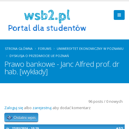
STRONA GŁÓWNA
FORUMS
UNIWERSYTET EKONOMICZNY W POZNANIU
DYSKUSJA O PRZEDMIOCIE UE POZNAŃ
Prawo bankowe - Janc Alfred prof. dr
hab. [wykłady]
96 posts / 0 nowych
Zaloguj się
albo
zarejestruj
aby dodać komentarz
Ostatni wpis
#52
śr., 27/01/2016 - 10:29