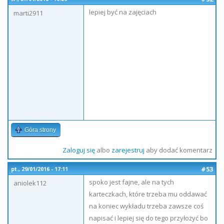
lepiej być na zajęciach
marti2911
Góra strony
Zaloguj się
albo
zarejestruj
aby dodać komentarz
#53
pt., 29/01/2016 - 17:11
spoko jest fajne, ale na tych
aniolek112
karteczkach, które trzeba mu oddawać
na koniec wykładu trzeba zawsze coś
napisać i lepiej się do tego przyłożyć bo