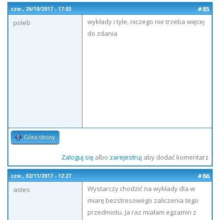
#85
czw., 26/10/2017 - 17:03
wykłady i tyle, niczego nie trzeba więcej
poleb
do zdania
Góra strony
Zaloguj się
albo
zarejestruj
aby dodać komentarz
#86
czw., 02/11/2017 - 12:27
Wystarczy chodzić na wykłady dla w
astes
miarę bezstresowego zaliczenia tego
przedmiotu. Ja raz miałam egzamin z