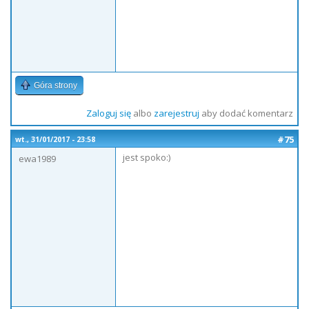
Góra strony
Zaloguj się
albo
zarejestruj
aby dodać komentarz
#75
wt., 31/01/2017 - 23:58
jest spoko:)
ewa1989