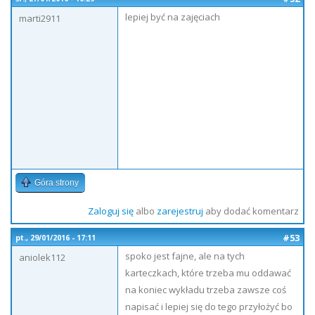
lepiej być na zajęciach
marti2911
Góra strony
Zaloguj się
albo
zarejestruj
aby dodać komentarz
#53
pt., 29/01/2016 - 17:11
spoko jest fajne, ale na tych
aniolek112
karteczkach, które trzeba mu oddawać
na koniec wykładu trzeba zawsze coś
napisać i lepiej się do tego przyłożyć bo