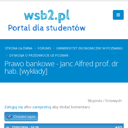
STRONA GŁÓWNA
FORUMS
UNIWERSYTET EKONOMICZNY W POZNANIU
DYSKUSJA O PRZEDMIOCIE UE POZNAŃ
Prawo bankowe - Janc Alfred prof. dr
hab. [wykłady]
96 posts / 0 nowych
Zaloguj się
albo
zarejestruj
aby dodać komentarz
Ostatni wpis
#52
śr., 27/01/2016 - 10:29