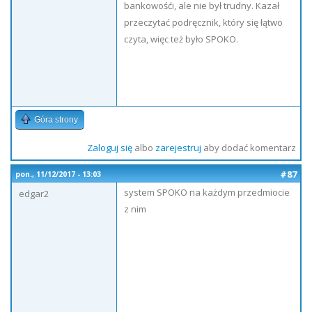
bankowośći, ale nie był trudny. Kazał
przeczytać podręcznik, który się łątwo
czyta, więc też było SPOKO.
Góra strony
Zaloguj się
albo
zarejestruj
aby dodać komentarz
#87
pon., 11/12/2017 - 13:03
system SPOKO na każdym przedmiocie
edgar2
z nim