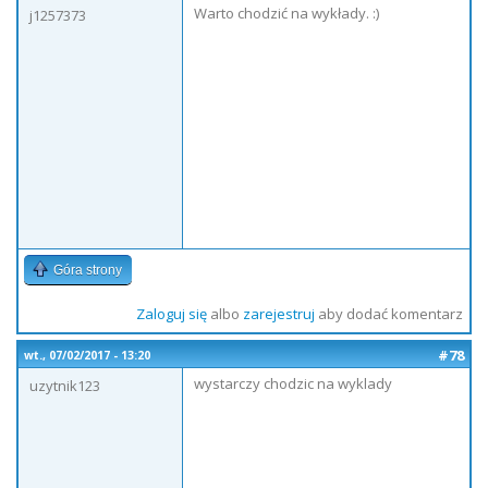
Warto chodzić na wykłady. :)
j1257373
Góra strony
Zaloguj się
albo
zarejestruj
aby dodać komentarz
#78
wt., 07/02/2017 - 13:20
wystarczy chodzic na wyklady
uzytnik123