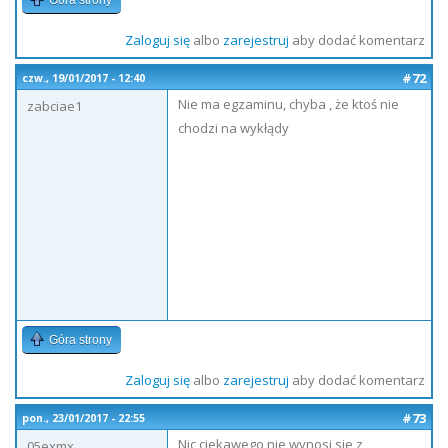
Góra strony
Zaloguj się
albo
zarejestruj
aby dodać komentarz
#72
czw., 19/01/2017 - 12:40
Nie ma egzaminu, chyba , że ktoś nie
zabciae1
chodzi na wykłądy
Góra strony
Zaloguj się
albo
zarejestruj
aby dodać komentarz
#73
pon., 23/01/2017 - 22:55
Nic ciekawego nie wynosi sie z
05exmx