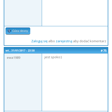
Góra strony
Zaloguj się
albo
zarejestruj
aby dodać komentarz
#75
wt., 31/01/2017 - 23:58
jest spoko:)
ewa1989