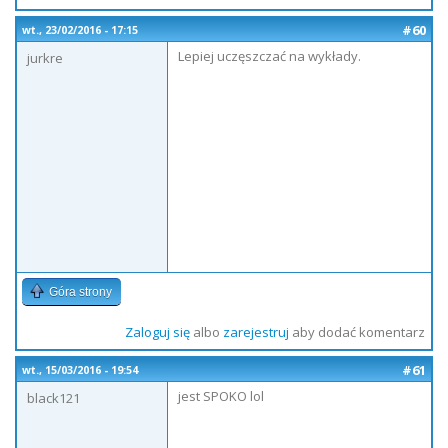
#60
wt., 23/02/2016 - 17:15
Lepiej uczęszczać na wykłady.
jurkre
Góra strony
Zaloguj się
albo
zarejestruj
aby dodać komentarz
#61
wt., 15/03/2016 - 19:54
jest SPOKO lol
black121