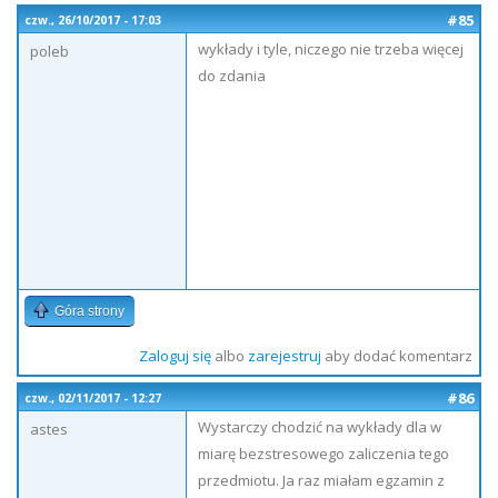
#85
czw., 26/10/2017 - 17:03
wykłady i tyle, niczego nie trzeba więcej
poleb
do zdania
Góra strony
Zaloguj się
albo
zarejestruj
aby dodać komentarz
#86
czw., 02/11/2017 - 12:27
Wystarczy chodzić na wykłady dla w
astes
miarę bezstresowego zaliczenia tego
przedmiotu. Ja raz miałam egzamin z