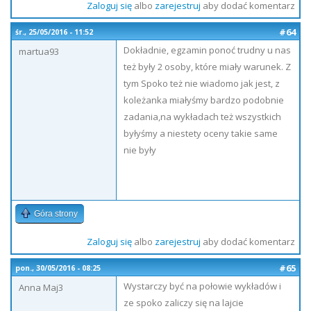
Zaloguj się
albo
zarejestruj
aby dodać komentarz
#64
śr., 25/05/2016 - 11:52
Dokładnie, egzamin ponoć trudny u nas
martua93
też były 2 osoby, które miały warunek. Z
tym Spoko też nie wiadomo jak jest, z
koleżanka miałyśmy bardzo podobnie
zadania,na wykładach też wszystkich
byłyśmy a niestety oceny takie same
nie były
Góra strony
Zaloguj się
albo
zarejestruj
aby dodać komentarz
#65
pon., 30/05/2016 - 08:25
Wystarczy być na połowie wykładów i
Anna Maj3
ze spoko zaliczy się na lajcie