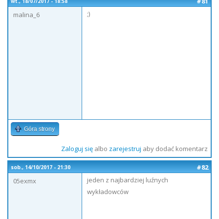
#81
wt., 18/07/2017 - 18:58
;)
malina_6
Góra strony
Zaloguj się
albo
zarejestruj
aby dodać komentarz
#82
sob., 14/10/2017 - 21:30
jeden z najbardziej luźnych
05exmx
wykładowców