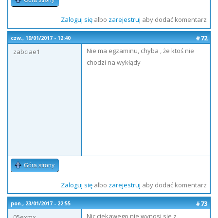
Góra strony
Zaloguj się
albo
zarejestruj
aby dodać komentarz
#72
czw., 19/01/2017 - 12:40
Nie ma egzaminu, chyba , że ktoś nie
zabciae1
chodzi na wykłądy
Góra strony
Zaloguj się
albo
zarejestruj
aby dodać komentarz
#73
pon., 23/01/2017 - 22:55
Nic ciekawego nie wynosi sie z
05exmx