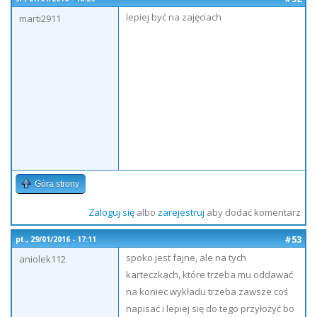
lepiej być na zajęciach
marti2911
Góra strony
Zaloguj się
albo
zarejestruj
aby dodać komentarz
#53
pt., 29/01/2016 - 17:11
spoko jest fajne, ale na tych
aniolek112
karteczkach, które trzeba mu oddawać
na koniec wykładu trzeba zawsze coś
napisać i lepiej się do tego przyłożyć bo