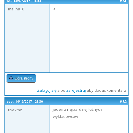
#81
wt., 18/07/2017 - 18:58
;)
malina_6
Góra strony
Zaloguj się
albo
zarejestruj
aby dodać komentarz
#82
sob., 14/10/2017 - 21:30
jeden z najbardziej luźnych
05exmx
wykładowców