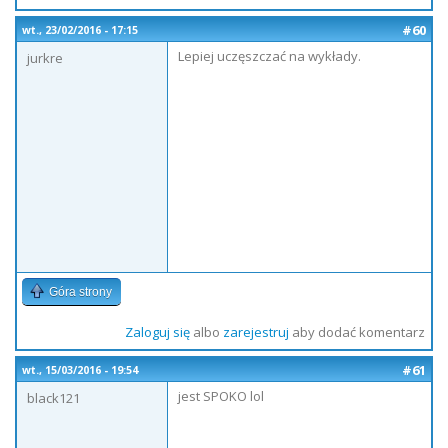
#60
wt., 23/02/2016 - 17:15
Lepiej uczęszczać na wykłady.
jurkre
Góra strony
Zaloguj się
albo
zarejestruj
aby dodać komentarz
#61
wt., 15/03/2016 - 19:54
jest SPOKO lol
black121