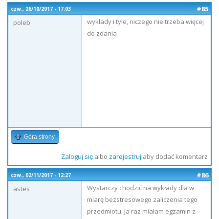
#85
czw., 26/10/2017 - 17:03
wykłady i tyle, niczego nie trzeba więcej
poleb
do zdania
Góra strony
Zaloguj się
albo
zarejestruj
aby dodać komentarz
#86
czw., 02/11/2017 - 12:27
Wystarczy chodzić na wykłady dla w
astes
miarę bezstresowego zaliczenia tego
przedmiotu. Ja raz miałam egzamin z