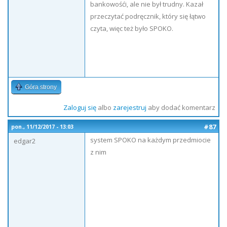
bankowośći, ale nie był trudny. Kazał
przeczytać podręcznik, który się łątwo
czyta, więc też było SPOKO.
Góra strony
Zaloguj się
albo
zarejestruj
aby dodać komentarz
#87
pon., 11/12/2017 - 13:03
system SPOKO na każdym przedmiocie
edgar2
z nim