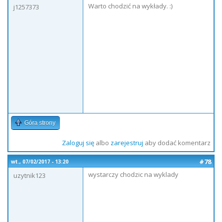
Warto chodzić na wykłady. :)
j1257373
Góra strony
Zaloguj się
albo
zarejestruj
aby dodać komentarz
#78
wt., 07/02/2017 - 13:20
wystarczy chodzic na wyklady
uzytnik123