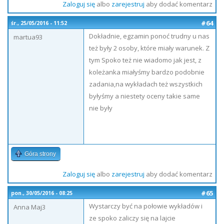
Zaloguj się
albo
zarejestruj
aby dodać komentarz
#64
śr., 25/05/2016 - 11:52
Dokładnie, egzamin ponoć trudny u nas
martua93
też były 2 osoby, które miały warunek. Z
tym Spoko też nie wiadomo jak jest, z
koleżanka miałyśmy bardzo podobnie
zadania,na wykładach też wszystkich
byłyśmy a niestety oceny takie same
nie były
Góra strony
Zaloguj się
albo
zarejestruj
aby dodać komentarz
#65
pon., 30/05/2016 - 08:25
Wystarczy być na połowie wykładów i
Anna Maj3
ze spoko zaliczy się na lajcie