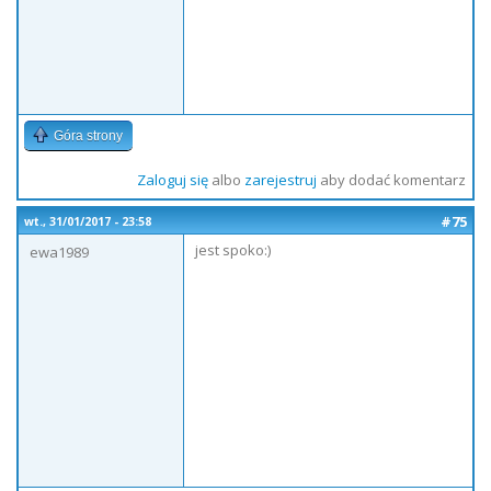
Góra strony
Zaloguj się
albo
zarejestruj
aby dodać komentarz
#75
wt., 31/01/2017 - 23:58
jest spoko:)
ewa1989