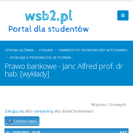
STRONA GŁÓWNA
FORUMS
UNIWERSYTET EKONOMICZNY W POZNANIU
DYSKUSJA O PRZEDMIOCIE UE POZNAŃ
Prawo bankowe - Janc Alfred prof. dr
hab. [wykłady]
96 posts / 0 nowych
Zaloguj się
albo
zarejestruj
aby dodać komentarz
Ostatni wpis
#52
śr., 27/01/2016 - 10:29