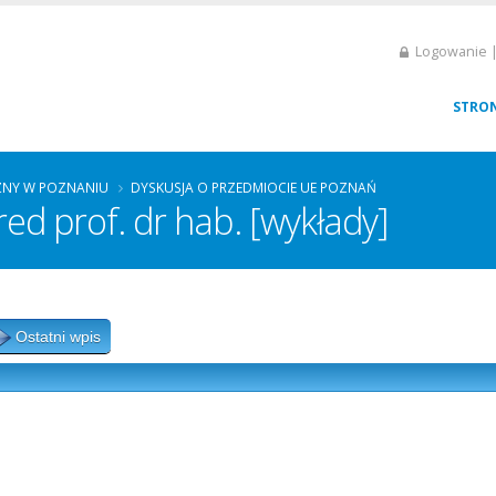
Logowanie |
STRO
ZNY W POZNANIU
DYSKUSJA O PRZEDMIOCIE UE POZNAŃ
ed prof. dr hab. [wykłady]
Ostatni wpis