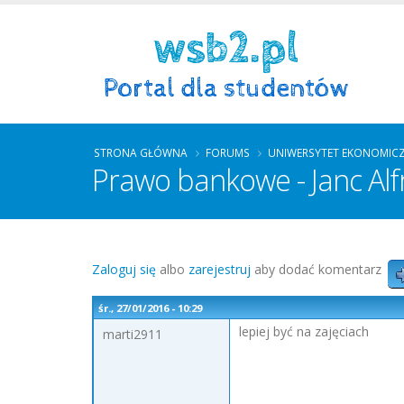
STRONA GŁÓWNA
FORUMS
UNIWERSYTET EKONOMIC
Prawo bankowe - Janc Alfr
Zaloguj się
albo
zarejestruj
aby dodać komentarz
śr., 27/01/2016 - 10:29
lepiej być na zajęciach
marti2911