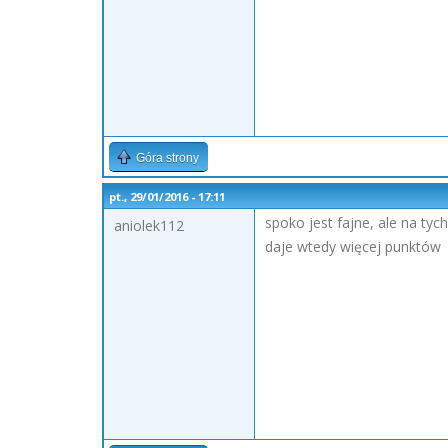
Góra strony
pt., 29/01/2016 - 17:11
spoko jest fajne, ale na ty
aniolek112
daje wtedy więcej punktów