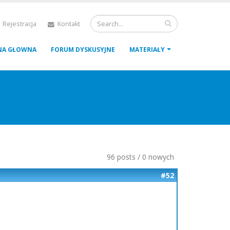
 Rejestracja
Kontakt
NA GŁOWNA
FORUM DYSKUSYJNE
MATERIAŁY
96 posts / 0 nowych
#52