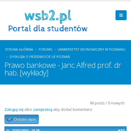
STRONA GŁÓWNA
FORUMS
UNIWERSYTET EKONOMICZNY W POZNANIU
DYSKUSJA O PRZEDMIOCIE UE POZNAŃ
Prawo bankowe - Janc Alfred prof. dr
hab. [wykłady]
96 posts / 0 nowych
Zaloguj się
albo
zarejestruj
aby dodać komentarz
Ostatni wpis
#52
śr., 27/01/2016 - 10:29