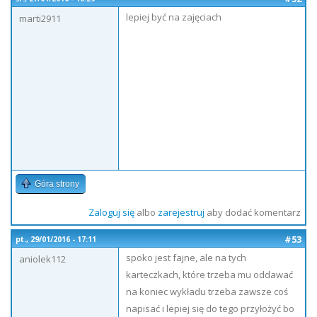
lepiej być na zajęciach
marti2911
Góra strony
Zaloguj się
albo
zarejestruj
aby dodać komentarz
#53
pt., 29/01/2016 - 17:11
spoko jest fajne, ale na tych
aniolek112
karteczkach, które trzeba mu oddawać
na koniec wykładu trzeba zawsze coś
napisać i lepiej się do tego przyłożyć bo