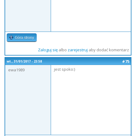
Góra strony
Zaloguj się
albo
zarejestruj
aby dodać komentarz
#75
wt., 31/01/2017 - 23:58
jest spoko:)
ewa1989