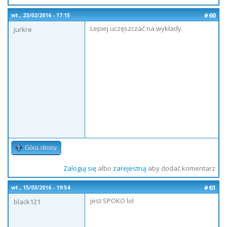
#60
wt., 23/02/2016 - 17:15
Lepiej uczęszczać na wykłady.
jurkre
Góra strony
Zaloguj się
albo
zarejestruj
aby dodać komentarz
#61
wt., 15/03/2016 - 19:54
jest SPOKO lol
black121