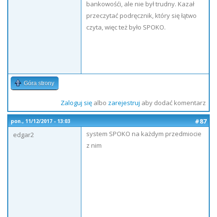
bankowośći, ale nie był trudny. Kazał
przeczytać podręcznik, który się łątwo
czyta, więc też było SPOKO.
Góra strony
Zaloguj się
albo
zarejestruj
aby dodać komentarz
#87
pon., 11/12/2017 - 13:03
system SPOKO na każdym przedmiocie
edgar2
z nim