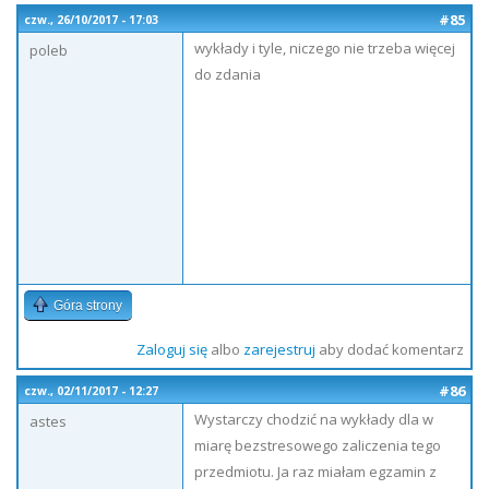
#85
czw., 26/10/2017 - 17:03
wykłady i tyle, niczego nie trzeba więcej
poleb
do zdania
Góra strony
Zaloguj się
albo
zarejestruj
aby dodać komentarz
#86
czw., 02/11/2017 - 12:27
Wystarczy chodzić na wykłady dla w
astes
miarę bezstresowego zaliczenia tego
przedmiotu. Ja raz miałam egzamin z