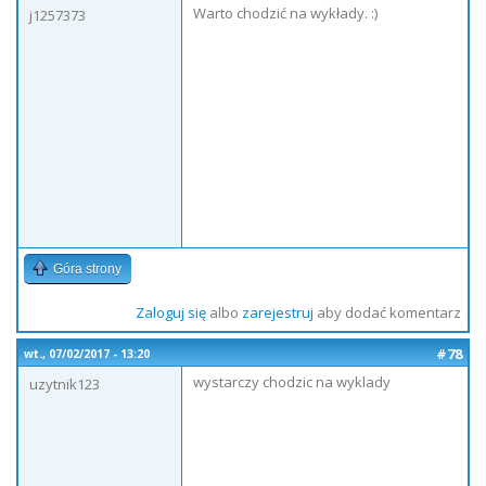
Warto chodzić na wykłady. :)
j1257373
Góra strony
Zaloguj się
albo
zarejestruj
aby dodać komentarz
#78
wt., 07/02/2017 - 13:20
wystarczy chodzic na wyklady
uzytnik123