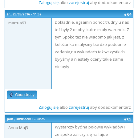
Zaloguj się
albo
zarejestruj
aby dodać komentarz
#64
śr., 25/05/2016 - 11:52
Dokładnie, egzamin ponoć trudny u nas
martua93
też były 2 osoby, które miały warunek. Z
tym Spoko też nie wiadomo jak jest, z
koleżanka miałyśmy bardzo podobnie
zadania,na wykładach też wszystkich
byłyśmy a niestety oceny takie same
nie były
Góra strony
Zaloguj się
albo
zarejestruj
aby dodać komentarz
#65
pon., 30/05/2016 - 08:25
Wystarczy być na połowie wykładów i
Anna Maj3
ze spoko zaliczy się na lajcie