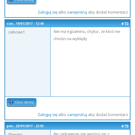
Góra strony
Zaloguj się
albo
zarejestruj
aby dodać komentarz
#72
czw., 19/01/2017 - 12:40
Nie ma egzaminu, chyba , że ktoś nie
zabciae1
chodzi na wykłądy
Góra strony
Zaloguj się
albo
zarejestruj
aby dodać komentarz
#73
pon., 23/01/2017 - 22:55
Nic ciekawego nie wynosi sie z
05exmx