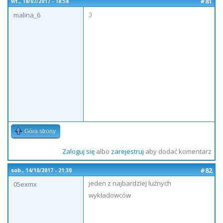
#81
wt., 18/07/2017 - 18:58
;)
malina_6
Góra strony
Zaloguj się
albo
zarejestruj
aby dodać komentarz
#82
sob., 14/10/2017 - 21:30
jeden z najbardziej luźnych
05exmx
wykładowców