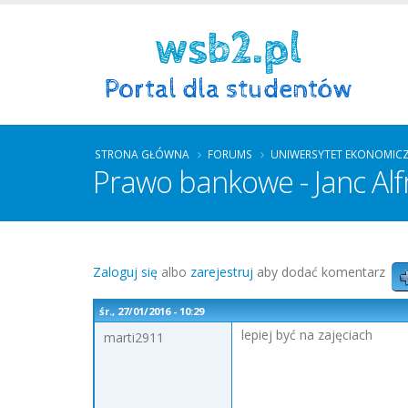
STRONA GŁÓWNA
FORUMS
UNIWERSYTET EKONOMIC
Prawo bankowe - Janc Alfr
Zaloguj się
albo
zarejestruj
aby dodać komentarz
śr., 27/01/2016 - 10:29
lepiej być na zajęciach
marti2911