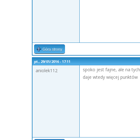
Góra strony
pt., 29/01/2016 - 17:11
spoko jest fajne, ale na ty
aniolek112
daje wtedy więcej punktów