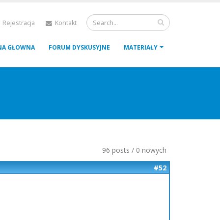
 Rejestracja
Kontakt
NA GŁOWNA
FORUM DYSKUSYJNE
MATERIAŁY
96 posts / 0 nowych
#52