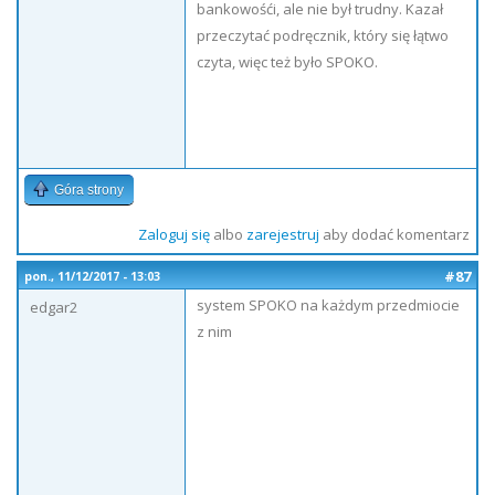
bankowośći, ale nie był trudny. Kazał
przeczytać podręcznik, który się łątwo
czyta, więc też było SPOKO.
Góra strony
Zaloguj się
albo
zarejestruj
aby dodać komentarz
#87
pon., 11/12/2017 - 13:03
system SPOKO na każdym przedmiocie
edgar2
z nim