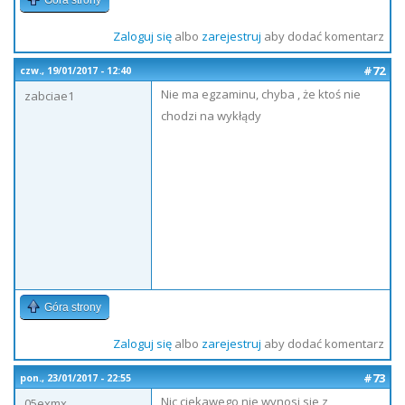
Góra strony
Zaloguj się
albo
zarejestruj
aby dodać komentarz
#72
czw., 19/01/2017 - 12:40
Nie ma egzaminu, chyba , że ktoś nie
zabciae1
chodzi na wykłądy
Góra strony
Zaloguj się
albo
zarejestruj
aby dodać komentarz
#73
pon., 23/01/2017 - 22:55
Nic ciekawego nie wynosi sie z
05exmx