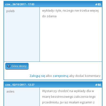
#85
czw., 26/10/2017 - 17:03
wykłady i tyle, niczego nie trzeba więcej
poleb
do zdania
Góra strony
Zaloguj się
albo
zarejestruj
aby dodać komentarz
#86
czw., 02/11/2017 - 12:27
Wystarczy chodzić na wykłady dla w
astes
miarę bezstresowego zaliczenia tego
przedmiotu. Ja raz miałam egzamin z