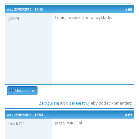
#60
wt., 23/02/2016 - 17:15
Lepiej uczęszczać na wykłady.
jurkre
Góra strony
Zaloguj się
albo
zarejestruj
aby dodać komentarz
#61
wt., 15/03/2016 - 19:54
jest SPOKO lol
black121