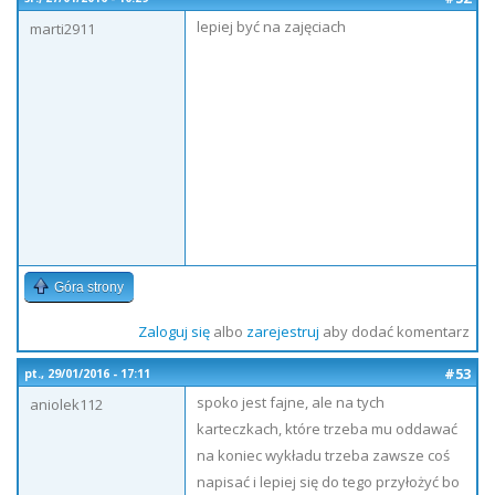
lepiej być na zajęciach
marti2911
Góra strony
Zaloguj się
albo
zarejestruj
aby dodać komentarz
#53
pt., 29/01/2016 - 17:11
spoko jest fajne, ale na tych
aniolek112
karteczkach, które trzeba mu oddawać
na koniec wykładu trzeba zawsze coś
napisać i lepiej się do tego przyłożyć bo