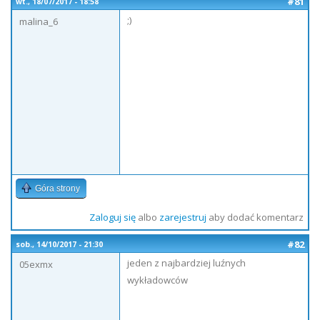
#81
wt., 18/07/2017 - 18:58
;)
malina_6
Góra strony
Zaloguj się
albo
zarejestruj
aby dodać komentarz
#82
sob., 14/10/2017 - 21:30
jeden z najbardziej luźnych
05exmx
wykładowców