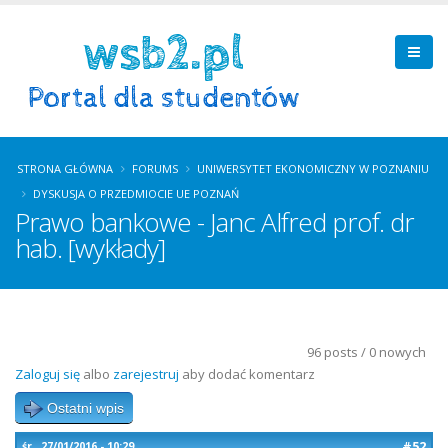
STRONA GŁÓWNA
FORUMS
UNIWERSYTET EKONOMICZNY W POZNANIU
DYSKUSJA O PRZEDMIOCIE UE POZNAŃ
Prawo bankowe - Janc Alfred prof. dr
hab. [wykłady]
96 posts / 0 nowych
Zaloguj się
albo
zarejestruj
aby dodać komentarz
Ostatni wpis
#52
śr., 27/01/2016 - 10:29