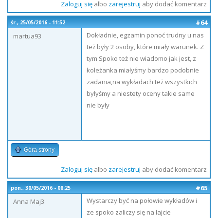
Zaloguj się
albo
zarejestruj
aby dodać komentarz
#64
śr., 25/05/2016 - 11:52
Dokładnie, egzamin ponoć trudny u nas
martua93
też były 2 osoby, które miały warunek. Z
tym Spoko też nie wiadomo jak jest, z
koleżanka miałyśmy bardzo podobnie
zadania,na wykładach też wszystkich
byłyśmy a niestety oceny takie same
nie były
Góra strony
Zaloguj się
albo
zarejestruj
aby dodać komentarz
#65
pon., 30/05/2016 - 08:25
Wystarczy być na połowie wykładów i
Anna Maj3
ze spoko zaliczy się na lajcie