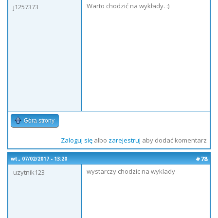
Warto chodzić na wykłady. :)
j1257373
Góra strony
Zaloguj się
albo
zarejestruj
aby dodać komentarz
#78
wt., 07/02/2017 - 13:20
wystarczy chodzic na wyklady
uzytnik123