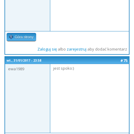
Góra strony
Zaloguj się
albo
zarejestruj
aby dodać komentarz
#75
wt., 31/01/2017 - 23:58
jest spoko:)
ewa1989