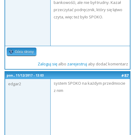
bankowośći, ale nie był trudny. Kazał
przeczytać podręcznik, który się łątwo
czyta, więc też było SPOKO.
Góra strony
Zaloguj się
albo
zarejestruj
aby dodać komentarz
#87
pon., 11/12/2017 - 13:03
system SPOKO na każdym przedmiocie
edgar2
z nim