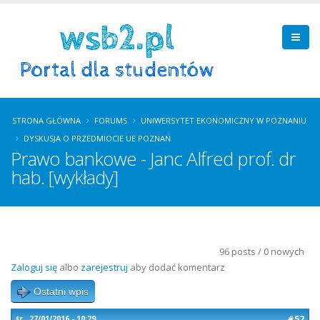
STRONA GŁÓWNA
FORUMS
UNIWERSYTET EKONOMICZNY W POZNANIU
DYSKUSJA O PRZEDMIOCIE UE POZNAŃ
Prawo bankowe - Janc Alfred prof. dr
hab. [wykłady]
96 posts / 0 nowych
Zaloguj się
albo
zarejestruj
aby dodać komentarz
Ostatni wpis
#52
śr., 27/01/2016 - 10:29