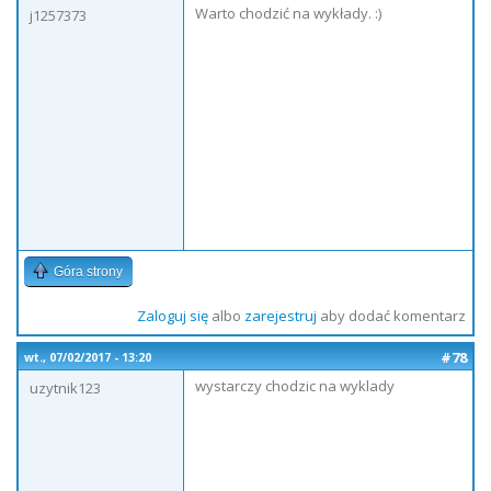
Warto chodzić na wykłady. :)
j1257373
Góra strony
Zaloguj się
albo
zarejestruj
aby dodać komentarz
#78
wt., 07/02/2017 - 13:20
wystarczy chodzic na wyklady
uzytnik123