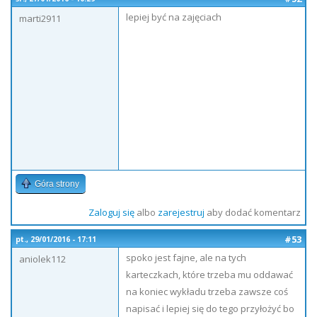
lepiej być na zajęciach
marti2911
Góra strony
Zaloguj się
albo
zarejestruj
aby dodać komentarz
#53
pt., 29/01/2016 - 17:11
spoko jest fajne, ale na tych
aniolek112
karteczkach, które trzeba mu oddawać
na koniec wykładu trzeba zawsze coś
napisać i lepiej się do tego przyłożyć bo