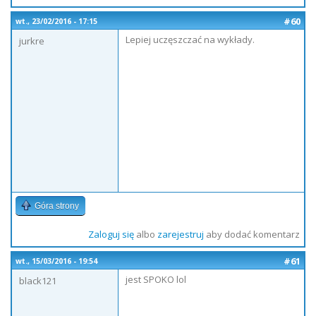
#60
wt., 23/02/2016 - 17:15
Lepiej uczęszczać na wykłady.
jurkre
Góra strony
Zaloguj się
albo
zarejestruj
aby dodać komentarz
#61
wt., 15/03/2016 - 19:54
jest SPOKO lol
black121