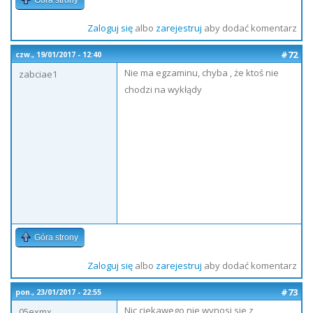
Góra strony
Zaloguj się
albo
zarejestruj
aby dodać komentarz
#72
czw., 19/01/2017 - 12:40
Nie ma egzaminu, chyba , że ktoś nie
zabciae1
chodzi na wykłądy
Góra strony
Zaloguj się
albo
zarejestruj
aby dodać komentarz
#73
pon., 23/01/2017 - 22:55
Nic ciekawego nie wynosi sie z
05exmx