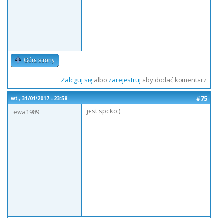
Góra strony
Zaloguj się
albo
zarejestruj
aby dodać komentarz
#75
wt., 31/01/2017 - 23:58
jest spoko:)
ewa1989