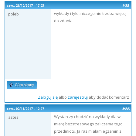
#85
czw., 26/10/2017 - 17:03
wykłady i tyle, niczego nie trzeba więcej
poleb
do zdania
Góra strony
Zaloguj się
albo
zarejestruj
aby dodać komentarz
#86
czw., 02/11/2017 - 12:27
Wystarczy chodzić na wykłady dla w
astes
miarę bezstresowego zaliczenia tego
przedmiotu. Ja raz miałam egzamin z