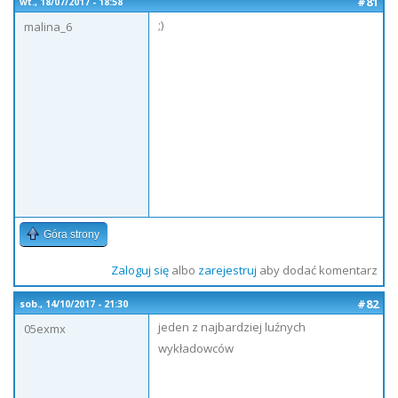
#81
wt., 18/07/2017 - 18:58
;)
malina_6
Góra strony
Zaloguj się
albo
zarejestruj
aby dodać komentarz
#82
sob., 14/10/2017 - 21:30
jeden z najbardziej luźnych
05exmx
wykładowców