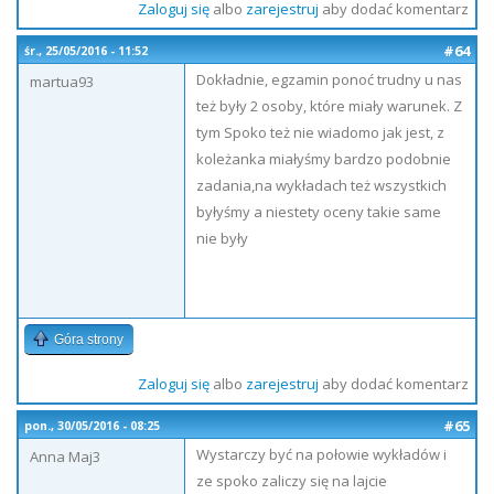
Zaloguj się
albo
zarejestruj
aby dodać komentarz
#64
śr., 25/05/2016 - 11:52
Dokładnie, egzamin ponoć trudny u nas
martua93
też były 2 osoby, które miały warunek. Z
tym Spoko też nie wiadomo jak jest, z
koleżanka miałyśmy bardzo podobnie
zadania,na wykładach też wszystkich
byłyśmy a niestety oceny takie same
nie były
Góra strony
Zaloguj się
albo
zarejestruj
aby dodać komentarz
#65
pon., 30/05/2016 - 08:25
Wystarczy być na połowie wykładów i
Anna Maj3
ze spoko zaliczy się na lajcie