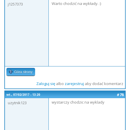
Warto chodzić na wykłady. :)
j1257373
Góra strony
Zaloguj się
albo
zarejestruj
aby dodać komentarz
#78
wt., 07/02/2017 - 13:20
wystarczy chodzic na wyklady
uzytnik123