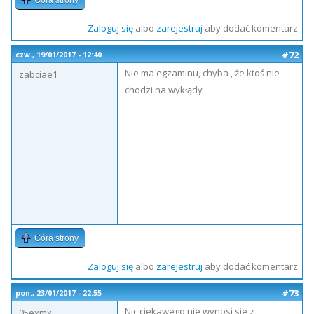
Góra strony
Zaloguj się
albo
zarejestruj
aby dodać komentarz
#72
czw., 19/01/2017 - 12:40
Nie ma egzaminu, chyba , że ktoś nie
zabciae1
chodzi na wykłądy
Góra strony
Zaloguj się
albo
zarejestruj
aby dodać komentarz
#73
pon., 23/01/2017 - 22:55
Nic ciekawego nie wynosi sie z
05exmx