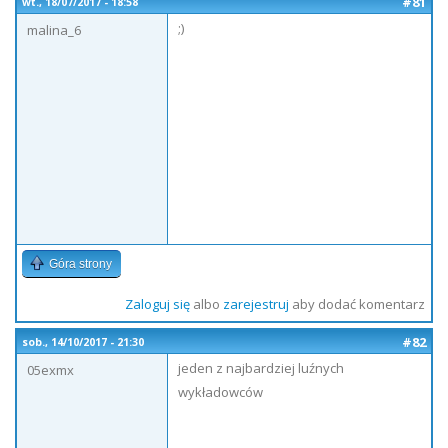
#81
wt., 18/07/2017 - 18:58
;)
malina_6
Góra strony
Zaloguj się
albo
zarejestruj
aby dodać komentarz
#82
sob., 14/10/2017 - 21:30
jeden z najbardziej luźnych
05exmx
wykładowców