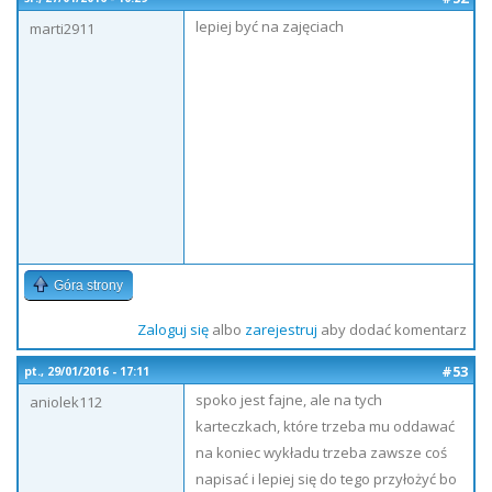
lepiej być na zajęciach
marti2911
Góra strony
Zaloguj się
albo
zarejestruj
aby dodać komentarz
#53
pt., 29/01/2016 - 17:11
spoko jest fajne, ale na tych
aniolek112
karteczkach, które trzeba mu oddawać
na koniec wykładu trzeba zawsze coś
napisać i lepiej się do tego przyłożyć bo