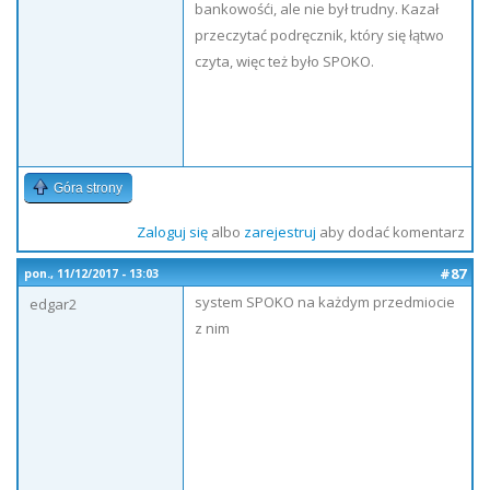
bankowośći, ale nie był trudny. Kazał
przeczytać podręcznik, który się łątwo
czyta, więc też było SPOKO.
Góra strony
Zaloguj się
albo
zarejestruj
aby dodać komentarz
#87
pon., 11/12/2017 - 13:03
system SPOKO na każdym przedmiocie
edgar2
z nim