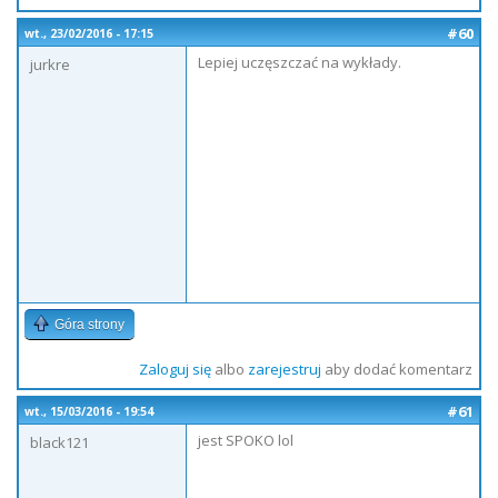
#60
wt., 23/02/2016 - 17:15
Lepiej uczęszczać na wykłady.
jurkre
Góra strony
Zaloguj się
albo
zarejestruj
aby dodać komentarz
#61
wt., 15/03/2016 - 19:54
jest SPOKO lol
black121