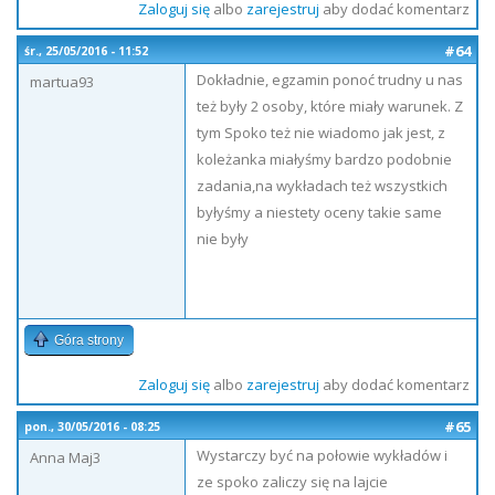
Zaloguj się
albo
zarejestruj
aby dodać komentarz
#64
śr., 25/05/2016 - 11:52
Dokładnie, egzamin ponoć trudny u nas
martua93
też były 2 osoby, które miały warunek. Z
tym Spoko też nie wiadomo jak jest, z
koleżanka miałyśmy bardzo podobnie
zadania,na wykładach też wszystkich
byłyśmy a niestety oceny takie same
nie były
Góra strony
Zaloguj się
albo
zarejestruj
aby dodać komentarz
#65
pon., 30/05/2016 - 08:25
Wystarczy być na połowie wykładów i
Anna Maj3
ze spoko zaliczy się na lajcie