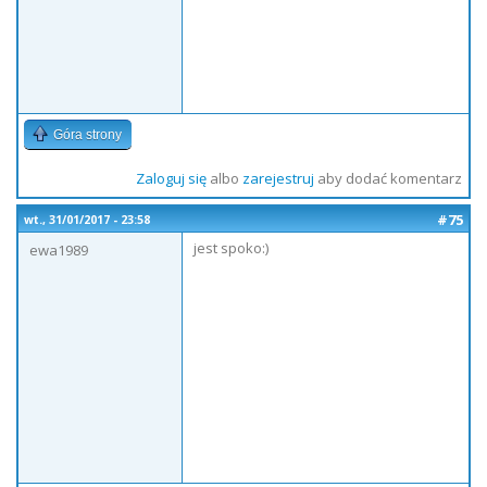
Góra strony
Zaloguj się
albo
zarejestruj
aby dodać komentarz
#75
wt., 31/01/2017 - 23:58
jest spoko:)
ewa1989