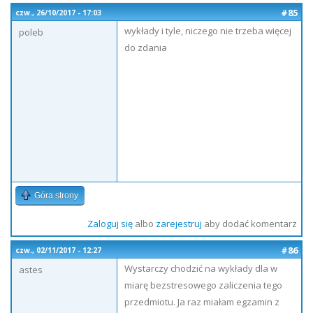
#85
czw., 26/10/2017 - 17:03
wykłady i tyle, niczego nie trzeba więcej
poleb
do zdania
Góra strony
Zaloguj się
albo
zarejestruj
aby dodać komentarz
#86
czw., 02/11/2017 - 12:27
Wystarczy chodzić na wykłady dla w
astes
miarę bezstresowego zaliczenia tego
przedmiotu. Ja raz miałam egzamin z