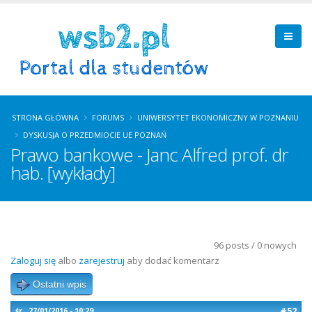
STRONA GŁÓWNA
FORUMS
UNIWERSYTET EKONOMICZNY W POZNANIU
DYSKUSJA O PRZEDMIOCIE UE POZNAŃ
Prawo bankowe - Janc Alfred prof. dr
hab. [wykłady]
96 posts / 0 nowych
Zaloguj się
albo
zarejestruj
aby dodać komentarz
Ostatni wpis
#52
śr., 27/01/2016 - 10:29