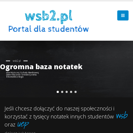
Z nami
wsb2.pl
Ogromna baza notatek
dla Wyższej Szkoły Bankowej
(Merito) oraz Uniwerystetu
Ekonomicznego
Jeśli chcesz dołączyć do naszej społeczności i
wsb
korzystać z tysięcy notatek innych studentów
uep
oraz