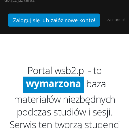
dołącz już teraz.
Zaloguj się lub załóż nowe konto!
- za darmo!
ogromna
darmowa
Portal wsb2.pl - to
wymarzona
baza
ogromna
materiałów niezbędnych
podczas studiów i sesji.
Serwis ten tworzą studenci