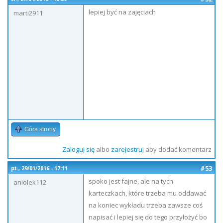
lepiej być na zajęciach
marti2911
Góra strony
Zaloguj się
albo
zarejestruj
aby dodać komentarz
#53
pt., 29/01/2016 - 17:11
spoko jest fajne, ale na tych
aniolek112
karteczkach, które trzeba mu oddawać
na koniec wykładu trzeba zawsze coś
napisać i lepiej się do tego przyłożyć bo