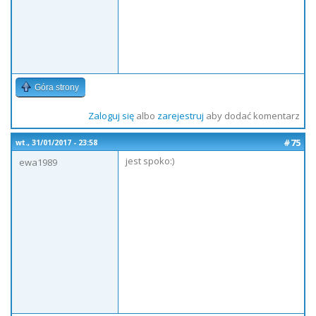
Góra strony
Zaloguj się
albo
zarejestruj
aby dodać komentarz
#75
wt., 31/01/2017 - 23:58
jest spoko:)
ewa1989