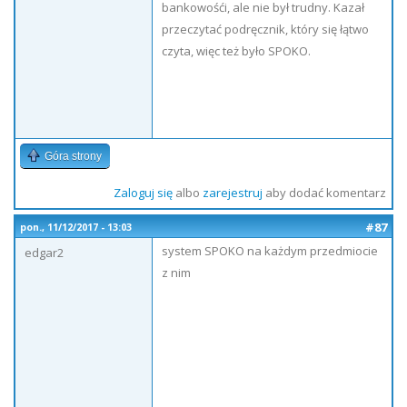
bankowośći, ale nie był trudny. Kazał
przeczytać podręcznik, który się łątwo
czyta, więc też było SPOKO.
Góra strony
Zaloguj się
albo
zarejestruj
aby dodać komentarz
#87
pon., 11/12/2017 - 13:03
system SPOKO na każdym przedmiocie
edgar2
z nim