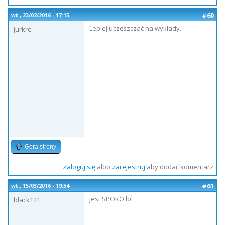
#60
wt., 23/02/2016 - 17:15
Lepiej uczęszczać na wykłady.
jurkre
Góra strony
Zaloguj się
albo
zarejestruj
aby dodać komentarz
#61
wt., 15/03/2016 - 19:54
jest SPOKO lol
black121