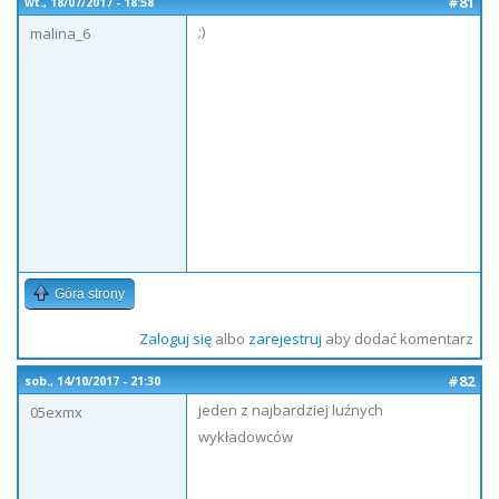
#81
wt., 18/07/2017 - 18:58
;)
malina_6
Góra strony
Zaloguj się
albo
zarejestruj
aby dodać komentarz
#82
sob., 14/10/2017 - 21:30
jeden z najbardziej luźnych
05exmx
wykładowców