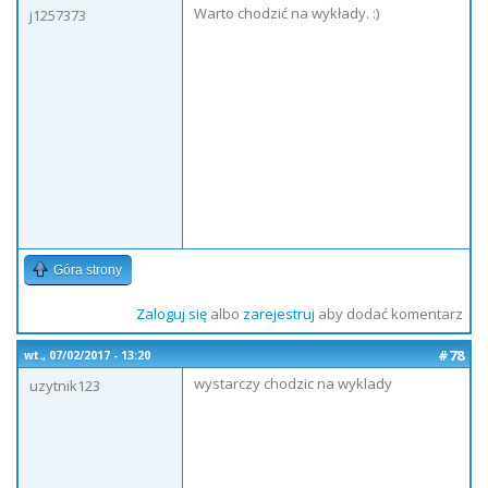
Warto chodzić na wykłady. :)
j1257373
Góra strony
Zaloguj się
albo
zarejestruj
aby dodać komentarz
#78
wt., 07/02/2017 - 13:20
wystarczy chodzic na wyklady
uzytnik123