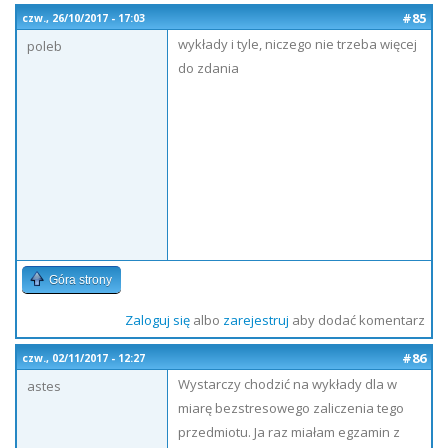
#85
czw., 26/10/2017 - 17:03
wykłady i tyle, niczego nie trzeba więcej
poleb
do zdania
Góra strony
Zaloguj się
albo
zarejestruj
aby dodać komentarz
#86
czw., 02/11/2017 - 12:27
Wystarczy chodzić na wykłady dla w
astes
miarę bezstresowego zaliczenia tego
przedmiotu. Ja raz miałam egzamin z