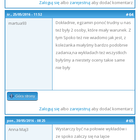
Zaloguj się
albo
zarejestruj
aby dodać komentarz
#64
śr., 25/05/2016 - 11:52
Dokładnie, egzamin ponoć trudny u nas
martua93
też były 2 osoby, które miały warunek. Z
tym Spoko też nie wiadomo jak jest, z
koleżanka miałyśmy bardzo podobnie
zadania,na wykładach też wszystkich
byłyśmy a niestety oceny takie same
nie były
Góra strony
Zaloguj się
albo
zarejestruj
aby dodać komentarz
#65
pon., 30/05/2016 - 08:25
Wystarczy być na połowie wykładów i
Anna Maj3
ze spoko zaliczy się na lajcie