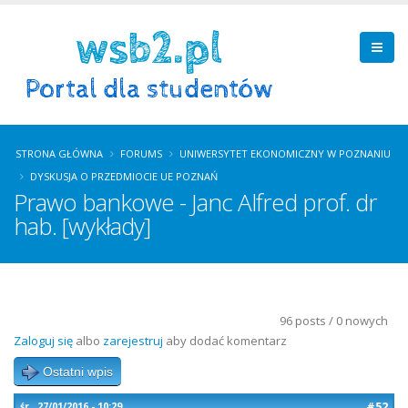
STRONA GŁÓWNA
FORUMS
UNIWERSYTET EKONOMICZNY W POZNANIU
DYSKUSJA O PRZEDMIOCIE UE POZNAŃ
Prawo bankowe - Janc Alfred prof. dr
hab. [wykłady]
96 posts / 0 nowych
Zaloguj się
albo
zarejestruj
aby dodać komentarz
Ostatni wpis
#52
śr., 27/01/2016 - 10:29