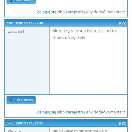
Góra strony
Zaloguj się
albo
zarejestruj
aby dodać komentarz
#72
czw., 19/01/2017 - 12:40
Nie ma egzaminu, chyba , że ktoś nie
zabciae1
chodzi na wykłądy
Góra strony
Zaloguj się
albo
zarejestruj
aby dodać komentarz
#73
pon., 23/01/2017 - 22:55
Nic ciekawego nie wynosi sie z
05exmx