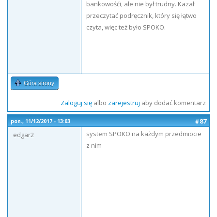
bankowośći, ale nie był trudny. Kazał
przeczytać podręcznik, który się łątwo
czyta, więc też było SPOKO.
Góra strony
Zaloguj się
albo
zarejestruj
aby dodać komentarz
#87
pon., 11/12/2017 - 13:03
system SPOKO na każdym przedmiocie
edgar2
z nim