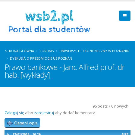
STRONA GŁÓWNA
FORUMS
UNIWERSYTET EKONOMICZNY W POZNANIU
DYSKUSJA O PRZEDMIOCIE UE POZNAŃ
Prawo bankowe - Janc Alfred prof. dr
hab. [wykłady]
96 posts / 0 nowych
Zaloguj się
albo
zarejestruj
aby dodać komentarz
Ostatni wpis
#52
śr., 27/01/2016 - 10:29