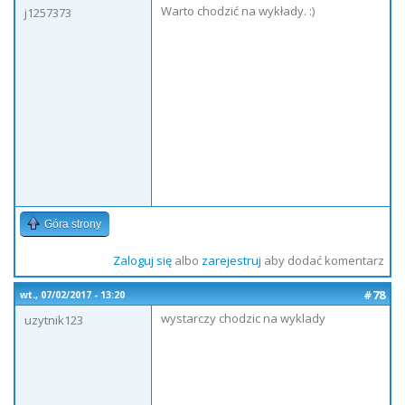
Warto chodzić na wykłady. :)
j1257373
Góra strony
Zaloguj się
albo
zarejestruj
aby dodać komentarz
#78
wt., 07/02/2017 - 13:20
wystarczy chodzic na wyklady
uzytnik123