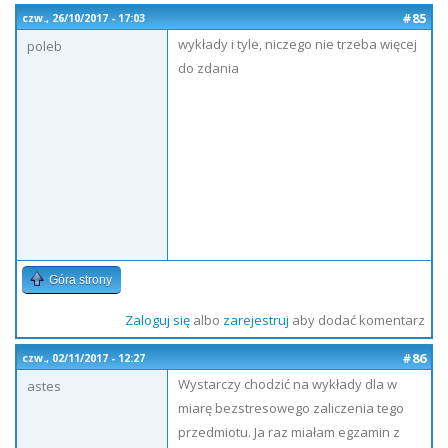
#85
czw., 26/10/2017 - 17:03
wykłady i tyle, niczego nie trzeba więcej
poleb
do zdania
Góra strony
Zaloguj się
albo
zarejestruj
aby dodać komentarz
#86
czw., 02/11/2017 - 12:27
Wystarczy chodzić na wykłady dla w
astes
miarę bezstresowego zaliczenia tego
przedmiotu. Ja raz miałam egzamin z