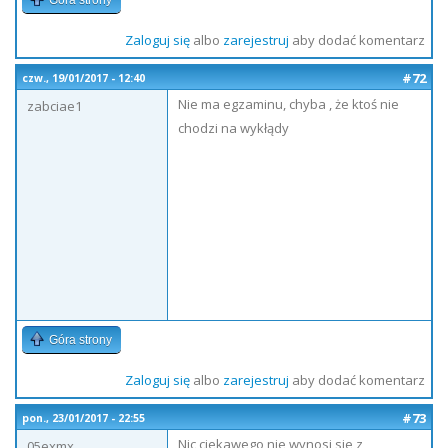
Góra strony
Zaloguj się
albo
zarejestruj
aby dodać komentarz
#72
czw., 19/01/2017 - 12:40
Nie ma egzaminu, chyba , że ktoś nie
zabciae1
chodzi na wykłądy
Góra strony
Zaloguj się
albo
zarejestruj
aby dodać komentarz
#73
pon., 23/01/2017 - 22:55
Nic ciekawego nie wynosi sie z
05exmx