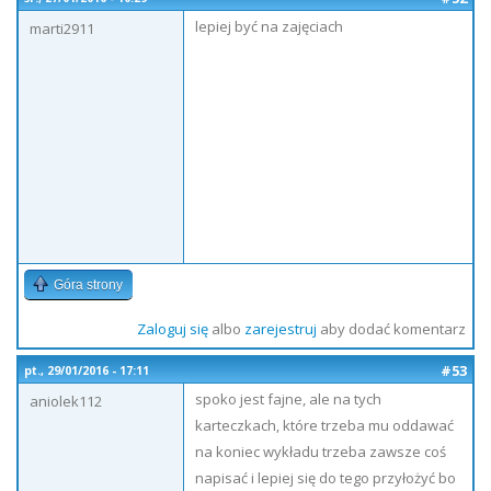
lepiej być na zajęciach
marti2911
Góra strony
Zaloguj się
albo
zarejestruj
aby dodać komentarz
#53
pt., 29/01/2016 - 17:11
spoko jest fajne, ale na tych
aniolek112
karteczkach, które trzeba mu oddawać
na koniec wykładu trzeba zawsze coś
napisać i lepiej się do tego przyłożyć bo