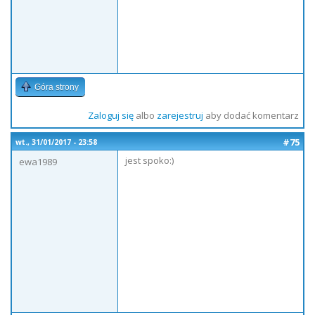
Góra strony
Zaloguj się
albo
zarejestruj
aby dodać komentarz
#75
wt., 31/01/2017 - 23:58
jest spoko:)
ewa1989