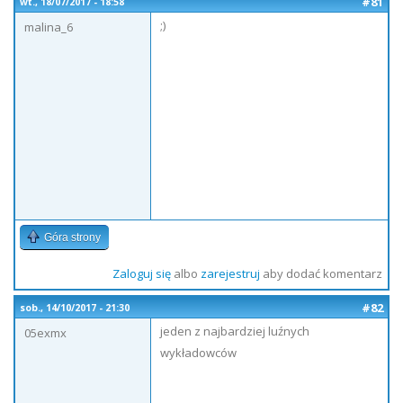
#81
wt., 18/07/2017 - 18:58
;)
malina_6
Góra strony
Zaloguj się
albo
zarejestruj
aby dodać komentarz
#82
sob., 14/10/2017 - 21:30
jeden z najbardziej luźnych
05exmx
wykładowców