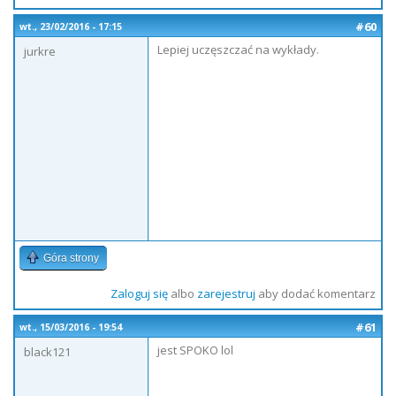
#60
wt., 23/02/2016 - 17:15
Lepiej uczęszczać na wykłady.
jurkre
Góra strony
Zaloguj się
albo
zarejestruj
aby dodać komentarz
#61
wt., 15/03/2016 - 19:54
jest SPOKO lol
black121