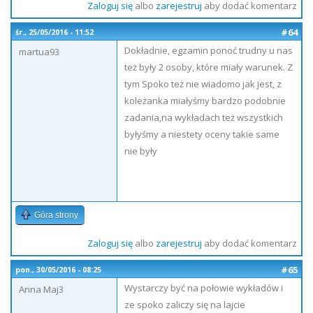
Zaloguj się
albo
zarejestruj
aby dodać komentarz
#64
śr., 25/05/2016 - 11:52
Dokładnie, egzamin ponoć trudny u nas
martua93
też były 2 osoby, które miały warunek. Z
tym Spoko też nie wiadomo jak jest, z
koleżanka miałyśmy bardzo podobnie
zadania,na wykładach też wszystkich
byłyśmy a niestety oceny takie same
nie były
Góra strony
Zaloguj się
albo
zarejestruj
aby dodać komentarz
#65
pon., 30/05/2016 - 08:25
Wystarczy być na połowie wykładów i
Anna Maj3
ze spoko zaliczy się na lajcie