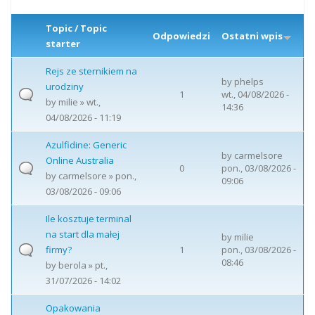
Topic / Topic
Odpowiedzi
Ostatni wpis
starter
Rejs ze sternikiem na
by
phelps
urodziny
1
wt., 04/08/2026 -
by
milie
» wt.,
14:36
04/08/2026 - 11:19
Azulfidine: Generic
by
carmelsore
Online Australia
0
pon., 03/08/2026 -
by
carmelsore
» pon.,
09:06
03/08/2026 - 09:06
Ile kosztuje terminal
na start dla małej
by
milie
firmy?
1
pon., 03/08/2026 -
08:46
by
berola
» pt.,
31/07/2026 - 14:02
Opakowania