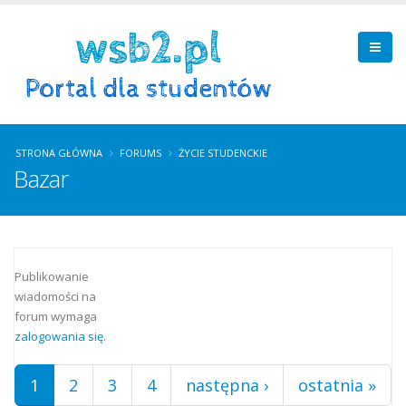
STRONA GŁÓWNA
FORUMS
ŻYCIE STUDENCKIE
Bazar
Strony
Publikowanie
wiadomości na
forum wymaga
zalogowania się
.
1
2
3
4
następna ›
ostatnia »