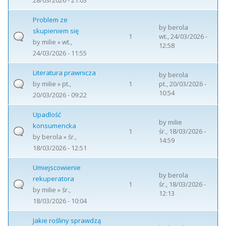
28/03/2026 - 21:03
Problem ze
by
berola
skupieniem się
1
wt., 24/03/2026 -
by
milie
» wt.,
12:58
24/03/2026 - 11:55
Literatura prawnicza
by
berola
by
milie
» pt.,
1
pt., 20/03/2026 -
10:54
20/03/2026 - 09:22
Upadlość
by
milie
konsumencka
1
śr., 18/03/2026 -
by
berola
» śr.,
14:59
18/03/2026 - 12:51
Umiejscowienie
by
berola
rekuperatora
1
śr., 18/03/2026 -
by
milie
» śr.,
12:13
18/03/2026 - 10:04
Jakie rośliny sprawdzą