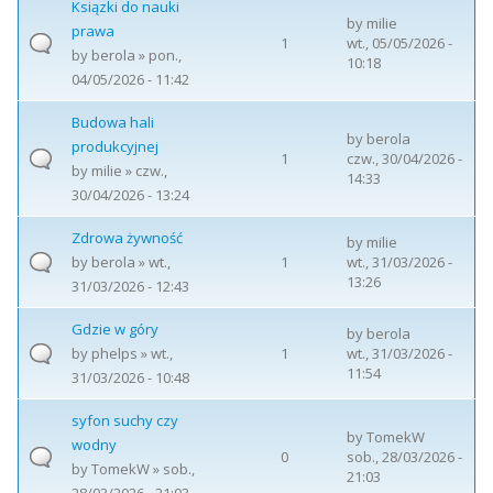
Ksiązki do nauki
by
milie
prawa
1
wt., 05/05/2026 -
by
berola
» pon.,
10:18
04/05/2026 - 11:42
Budowa hali
by
berola
produkcyjnej
1
czw., 30/04/2026 -
by
milie
» czw.,
14:33
30/04/2026 - 13:24
Zdrowa żywność
by
milie
by
berola
» wt.,
1
wt., 31/03/2026 -
13:26
31/03/2026 - 12:43
Gdzie w góry
by
berola
by
phelps
» wt.,
1
wt., 31/03/2026 -
11:54
31/03/2026 - 10:48
syfon suchy czy
by
TomekW
wodny
0
sob., 28/03/2026 -
by
TomekW
» sob.,
21:03