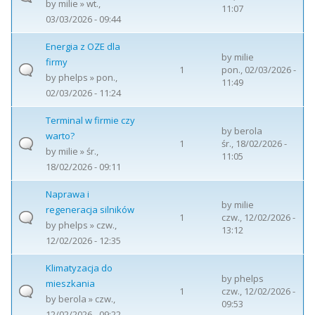
by
milie
» wt.,
11:07
03/03/2026 - 09:44
Energia z OZE dla
by
milie
firmy
1
pon., 02/03/2026 -
by
phelps
» pon.,
11:49
02/03/2026 - 11:24
Terminal w firmie czy
by
berola
warto?
1
śr., 18/02/2026 -
by
milie
» śr.,
11:05
18/02/2026 - 09:11
Naprawa i
by
milie
regeneracja silników
1
czw., 12/02/2026 -
by
phelps
» czw.,
13:12
12/02/2026 - 12:35
Klimatyzacja do
by
phelps
mieszkania
1
czw., 12/02/2026 -
by
berola
» czw.,
09:53
12/02/2026 - 09:22