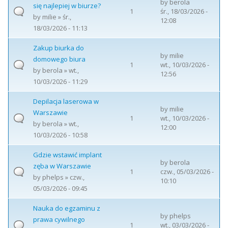
by
berola
się najlepiej w biurze?
1
śr., 18/03/2026 -
by
milie
» śr.,
12:08
18/03/2026 - 11:13
Zakup biurka do
by
milie
domowego biura
1
wt., 10/03/2026 -
by
berola
» wt.,
12:56
10/03/2026 - 11:29
Depilacja laserowa w
by
milie
Warszawie
1
wt., 10/03/2026 -
by
berola
» wt.,
12:00
10/03/2026 - 10:58
Gdzie wstawić implant
by
berola
zęba w Warszawie
1
czw., 05/03/2026 -
by
phelps
» czw.,
10:10
05/03/2026 - 09:45
Nauka do egzaminu z
by
phelps
prawa cywilnego
1
wt., 03/03/2026 -