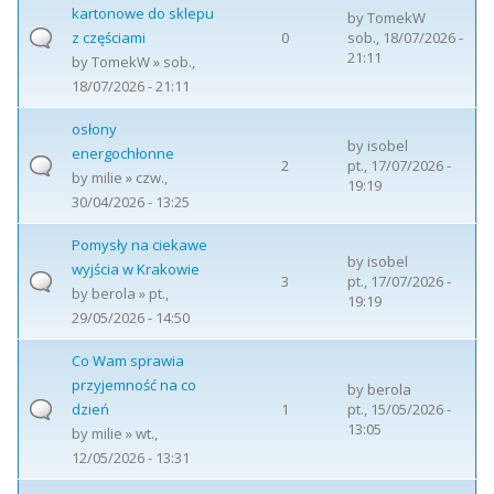
kartonowe do sklepu
by
TomekW
z częściami
0
sob., 18/07/2026 -
21:11
by
TomekW
» sob.,
18/07/2026 - 21:11
osłony
by
isobel
energochłonne
2
pt., 17/07/2026 -
by
milie
» czw.,
19:19
30/04/2026 - 13:25
Pomysły na ciekawe
by
isobel
wyjścia w Krakowie
3
pt., 17/07/2026 -
by
berola
» pt.,
19:19
29/05/2026 - 14:50
Co Wam sprawia
przyjemność na co
by
berola
dzień
1
pt., 15/05/2026 -
13:05
by
milie
» wt.,
12/05/2026 - 13:31