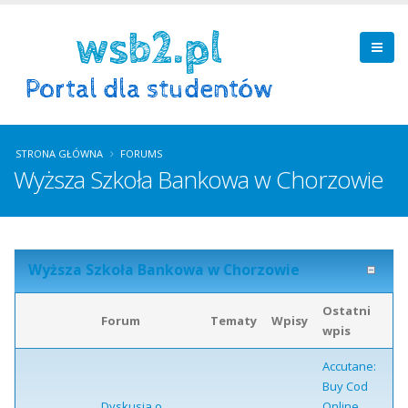
STRONA GŁÓWNA
FORUMS
Wyższa Szkoła Bankowa w Chorzowie
Wyższa Szkoła Bankowa w Chorzowie
Ostatni
Forum
Tematy
Wpisy
wpis
Accutane:
Buy Cod
Dyskusja o
Online