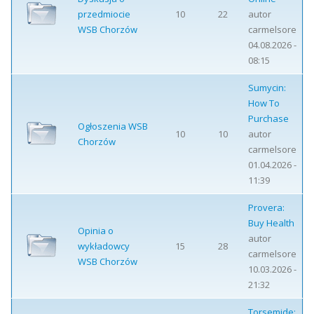
przedmiocie
10
22
autor
WSB Chorzów
carmelsore
04.08.2026 -
08:15
Sumycin:
How To
Purchase
Ogłoszenia WSB
10
10
autor
Chorzów
carmelsore
01.04.2026 -
11:39
Provera:
Buy Health
Opinia o
autor
wykładowcy
15
28
carmelsore
WSB Chorzów
10.03.2026 -
21:32
Torsemide: