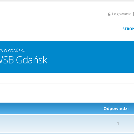
Logowanie |
STRO
WA W GDAŃSKU
 WSB Gdańsk
Odpowiedzi
1