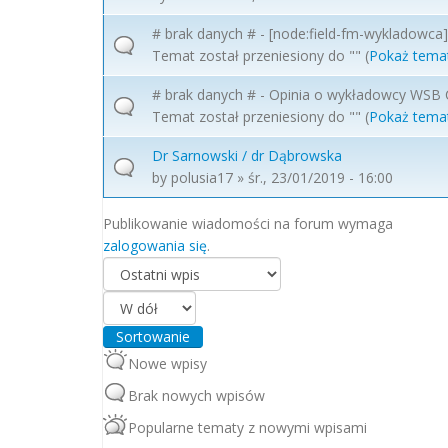
# brak danych # - [node:field-fm-wykladowca] 
Temat został przeniesiony do "" (
Pokaż tema
# brak danych # - Opinia o wykładowcy WSB
Temat został przeniesiony do "" (
Pokaż tema
Dr Sarnowski / dr Dąbrowska
by
polusia17
» śr., 23/01/2019 - 16:00
Publikowanie wiadomości na forum wymaga
zalogowania się
.
Porządkuj według
Sortowanie
Nowe wpisy
Brak nowych wpisów
Popularne tematy z nowymi wpisami