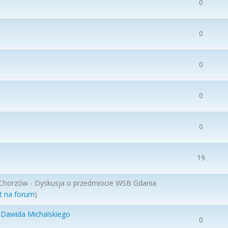
0
0
0
0
0
19
 Chorzów - Dyskusja o przedmiocie WSB Gdania
t na forum
)
 Dawida Michalskiego
0