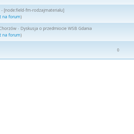
- [node:field-fm-rodzajmaterialu]
t na forum
)
 Chorzów - Dyskusja o przedmiocie WSB Gdania
t na forum
)
0