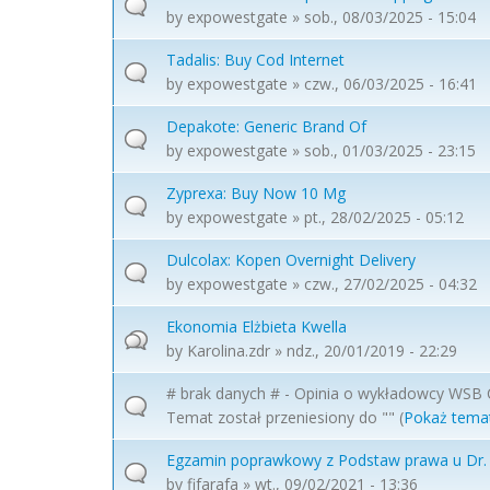
by
expowestgate
» sob., 08/03/2025 - 15:04
Tadalis: Buy Cod Internet
by
expowestgate
» czw., 06/03/2025 - 16:41
Depakote: Generic Brand Of
by
expowestgate
» sob., 01/03/2025 - 23:15
Zyprexa: Buy Now 10 Mg
by
expowestgate
» pt., 28/02/2025 - 05:12
Dulcolax: Kopen Overnight Delivery
by
expowestgate
» czw., 27/02/2025 - 04:32
Ekonomia Elżbieta Kwella
by
Karolina.zdr
» ndz., 20/01/2019 - 22:29
# brak danych # - Opinia o wykładowcy WSB
Temat został przeniesiony do "" (
Pokaż tema
Egzamin poprawkowy z Podstaw prawa u Dr.
by
fifarafa
» wt., 09/02/2021 - 13:36