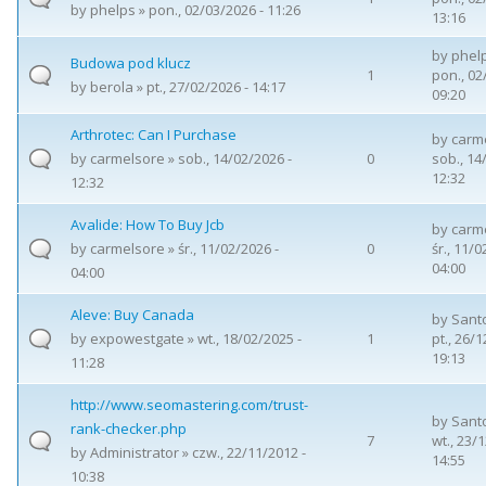
by
phelps
» pon., 02/03/2026 - 11:26
13:16
by
phel
Budowa pod klucz
1
pon., 02
by
berola
» pt., 27/02/2026 - 14:17
09:20
Arthrotec: Can I Purchase
by
carm
by
carmelsore
» sob., 14/02/2026 -
0
sob., 14
12:32
12:32
Avalide: How To Buy Jcb
by
carm
by
carmelsore
» śr., 11/02/2026 -
0
śr., 11/0
04:00
04:00
Aleve: Buy Canada
by
Sant
by
expowestgate
» wt., 18/02/2025 -
1
pt., 26/1
19:13
11:28
http://www.seomastering.com/trust-
by
Sant
rank-checker.php
7
wt., 23/
by
Administrator
» czw., 22/11/2012 -
14:55
10:38