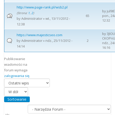
http://www.page-rank.pl/wsb2.pl
by
jul98
(Strona:
1
,
2
)
65
pon., 24
by
Administrator
» wt., 13/11/2012 -
12:32
12:38
by
3JIOU
https://www.majesticseo.com
CKOPn
by
Administrator
» ndz., 25/11/2012 -
2
ndz., 24
14:14
16:16
Publikowanie
wiadomości na
forum wymaga
zalogowania się
.
Porządkuj według
Sortowanie