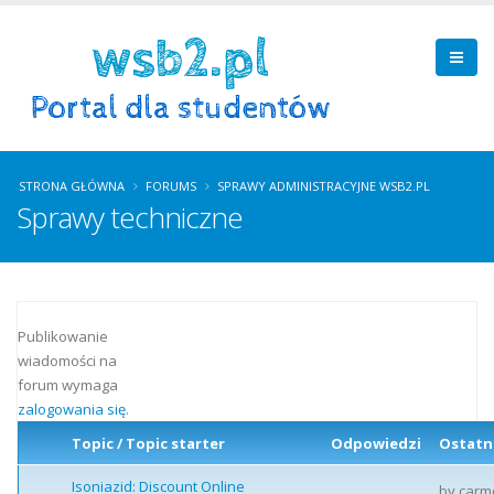
STRONA GŁÓWNA
FORUMS
SPRAWY ADMINISTRACYJNE WSB2.PL
Sprawy techniczne
Publikowanie
wiadomości na
forum wymaga
zalogowania się
.
Topic / Topic starter
Odpowiedzi
Ostatn
Isoniazid: Discount Online
by
carm