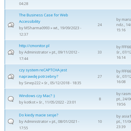
04:28
The Business Case for Web
by
mari
Accessibility
24
ndz., 14
by
MSharma0993
» wt., 19/09/2023 -
15:16
12:37
http://cmonitor.pl
by
FFF6
by
Administrator
» pt., 09/11/2012 -
33
śr., 07/1
16:14
17:44
czy system reCAPTCHA jest
by
FFF6
naprawdę potrzebny?
27
śr., 07/1
16:08
by
Sinep222
» śr., 05/12/2018 - 18:35
by
rasm
Windows czy Mac? :)
8
pt., 24/0
by
kotkot
» śr., 11/05/2022 - 23:01
19:56
Do kiedy macie sesje?
by
asia
by
Administrator
» pt., 08/01/2021 -
10
pt., 11/0
23:39
17:55