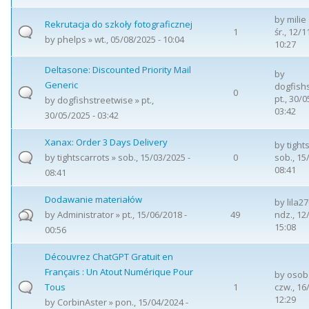
by
milie
Rekrutacja do szkoły fotograficznej
1
śr., 12/1
by
phelps
» wt., 05/08/2025 - 10:04
10:27
Deltasone: Discounted Priority Mail
by
Generic
dogfish
0
pt., 30/0
by
dogfishstreetwise
» pt.,
03:42
30/05/2025 - 03:42
Xanax: Order 3 Days Delivery
by
tight
by
tightscarrots
» sob., 15/03/2025 -
0
sob., 15
08:41
08:41
Dodawanie materiałów
by
lila2
by
Administrator
» pt., 15/06/2018 -
49
ndz., 12
15:08
00:56
Découvrez ChatGPT Gratuit en
Français : Un Atout Numérique Pour
by
osob
Tous
1
czw., 16
12:29
by
CorbinAster
» pon., 15/04/2024 -