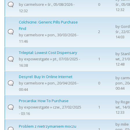
by
carmelsore
» śr., 05/08/2026 -
0
śr., 05/0
12:32
12:32
Colchicine: Generic Pills Purchase
by
Gord
Find
2
śr., 22/0
by
carmelsore
» pon., 30/03/2026 -
14:03
11:46
Trileptal: Lowest Cost Dispensary
by
Stan
by
expowestgate
» pt., 07/03/2025 -
1
wt., 21/
12:48
16:38
Desyrel: Buy In Online Internet
by
carm
by
carmelsore
» pon., 20/04/2026 -
0
pon., 20
00:44
00:44
Procardia: How To Purchase
by
Roge
by
expowestgate
» czw., 27/02/2025
1
wt., 14/
12:33
- 03:16
by
milie
Problem z nietrzymaniem moczu
1
pon., 02