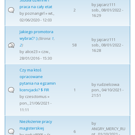
Studia dzienne i
by
jajcarz111
praca na cały etat
2
sob., 08/01/2022 -
by
poznangirl
» wt.,
16:29
02/06/2020 - 12:03
Jakiego promotora
wybrać? :)
(Strona:
1
,
by
jajcarz111
58
sob., 08/01/2022 -
2
)
16:28
by
alice23
» czw.,
28/01/2016 - 15:30
Czy ma ktoś
opracowane
pytania na egzamin
by
rudzielcowa
licencjacki? $ FIR
1
pon., 04/10/2021 -
21:51
by
czesctomus
»
pon., 21/06/2021 -
11:11
Niezłożenie pracy
by
magisterskiej
ANGRY_MERCY_RU
6
pt., 01/10/2021 -
by
ewka8995
» śr.,