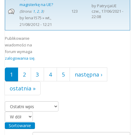
magisterkę na UE?
by
PatrycjaUE
123
czw., 17/06/2021 -
(Strona:
1
,
2
,
3
)
22:08
by
lena1575
» wt.,
21/08/2012 - 12:21
Strony
Publikowanie
wiadomości na
forum wymaga
zalogowania się
.
1
2
3
4
5
następna ›
ostatnia »
Porządkuj według
Sortowanie