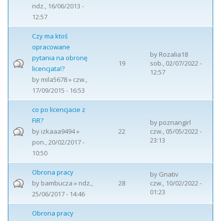
ndz., 16/06/2013 -
12:57
Czy ma ktoś
opracowane
by
Rozalia18
pytania na obronę
19
sob., 02/07/2022 -
licencjata!?
12:57
by
mila5678
» czw.,
17/09/2015 - 16:53
co po licencjacie z
FiR?
by
poznangirl
by
izkaaa9494
»
22
czw., 05/05/2022 -
23:13
pon., 20/02/2017 -
10:50
Obrona pracy
by
Gnativ
by
bambucza
» ndz.,
28
czw., 10/02/2022 -
01:23
25/06/2017 - 14:46
Obrona pracy