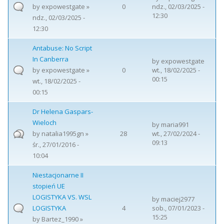
by
expowestgate
»
0
ndz., 02/03/2025 -
12:30
ndz., 02/03/2025 -
12:30
Antabuse: No Script
In Canberra
by
expowestgate
by
expowestgate
»
0
wt., 18/02/2025 -
00:15
wt., 18/02/2025 -
00:15
Dr Helena Gaspars-
Wieloch
by
maria991
by
natalia1995gn
»
28
wt., 27/02/2024 -
09:13
śr., 27/01/2016 -
10:04
Niestacjonarne II
stopień UE
LOGISTYKA VS. WSL
by
maciej2977
LOGISTYKA
4
sob., 07/01/2023 -
15:25
by
Bartez_1990
»