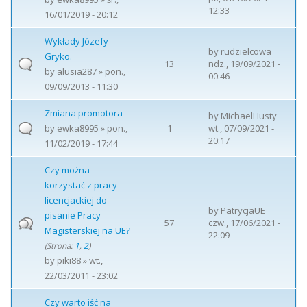
12:33
16/01/2019 - 20:12
Wykłady Józefy
by
rudzielcowa
Gryko.
13
ndz., 19/09/2021 -
by
alusia287
» pon.,
00:46
09/09/2013 - 11:30
Zmiana promotora
by
MichaelHusty
by
ewka8995
» pon.,
1
wt., 07/09/2021 -
20:17
11/02/2019 - 17:44
Czy można
korzystać z pracy
licencjackiej do
by
PatrycjaUE
pisanie Pracy
57
czw., 17/06/2021 -
Magisterskiej na UE?
22:09
(Strona:
1
,
2
)
by
piki88
» wt.,
22/03/2011 - 23:02
Czy warto iść na