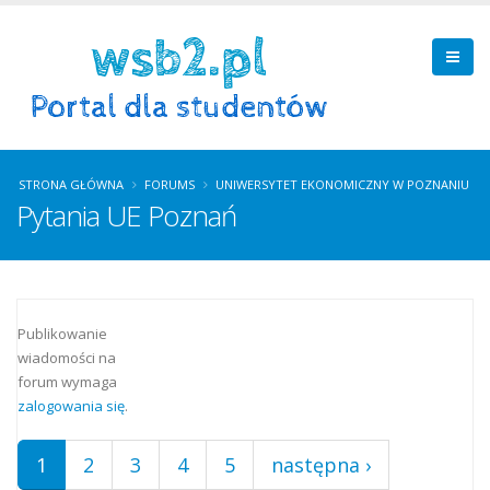
STRONA GŁÓWNA
FORUMS
UNIWERSYTET EKONOMICZNY W POZNANIU
Pytania UE Poznań
Strony
Publikowanie
wiadomości na
forum wymaga
zalogowania się
.
1
2
3
4
5
następna ›