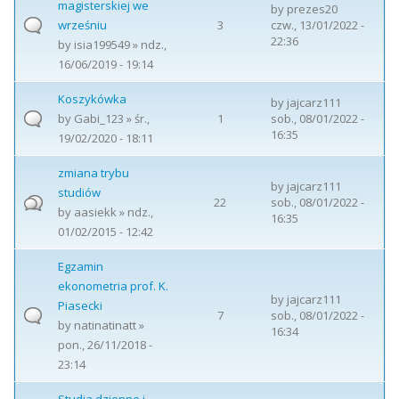
magisterskiej we
by
prezes20
wrześniu
3
czw., 13/01/2022 -
22:36
by
isia199549
» ndz.,
16/06/2019 - 19:14
Koszykówka
by
jajcarz111
by
Gabi_123
» śr.,
1
sob., 08/01/2022 -
16:35
19/02/2020 - 18:11
zmiana trybu
by
jajcarz111
studiów
22
sob., 08/01/2022 -
by
aasiekk
» ndz.,
16:35
01/02/2015 - 12:42
Egzamin
ekonometria prof. K.
by
jajcarz111
Piasecki
7
sob., 08/01/2022 -
by
natinatinatt
»
16:34
pon., 26/11/2018 -
23:14