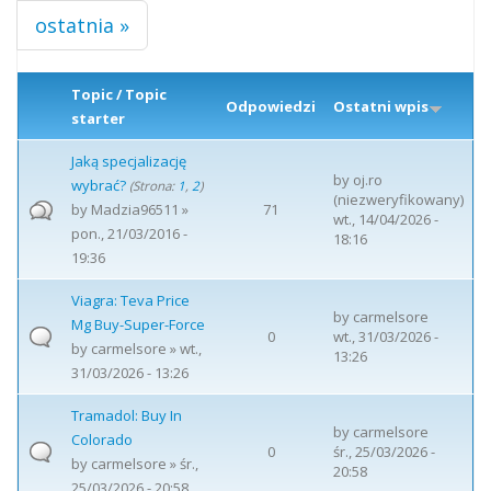
ostatnia »
Topic / Topic
Odpowiedzi
Ostatni wpis
starter
Jaką specjalizację
by
oj.ro
wybrać?
(Strona:
1
,
2
)
(niezweryfikowany)
by
Madzia96511
»
71
wt., 14/04/2026 -
pon., 21/03/2016 -
18:16
19:36
Viagra: Teva Price
by
carmelsore
Mg Buy-Super-Force
0
wt., 31/03/2026 -
by
carmelsore
» wt.,
13:26
31/03/2026 - 13:26
Tramadol: Buy In
by
carmelsore
Colorado
0
śr., 25/03/2026 -
by
carmelsore
» śr.,
20:58
25/03/2026 - 20:58