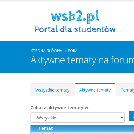
STRONA GŁÓWNA
FORA
Aktywne tematy na foru
Zakładki podstawowe
Wszystkie tematy
Aktywne tematy
(aktywna
Tematy
karta)
Zobacz aktywne tematy w:
Temat