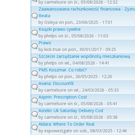
by
carmelsore
on śr., 05/08/2026 - 12:32
Zaawansowana rachunkowość finansowa - Zyzn
Beata
by
Osleya
on pon., 23/06/2025 - 17:01
Książki prawo cywilne
by
phelps
on śr., 05/08/2026 - 11:03
Prawo
by
kick-true
on pon., 30/01/2017 - 09:25
Szczecin zarządzanie wspólnotą mieszkaniową
by
phelps
on wt., 04/08/2026 - 14:41
PMS Koszmar. Co robić?
by
phelps
on pon., 26/05/2025 - 12:20
Avana: Discountfil
by
carmelsore
on wt., 24/03/2026 - 05:33
Aspirin: Prescription Cost
by
carmelsore
on śr., 05/08/2026 - 05:41
Astelin: Uk Saturday Delivery Cod
by
carmelsore
on śr., 05/08/2026 - 05:38
Aldara: Where To Order Real
by
expowestgate
on sob., 08/03/2025 - 12:46