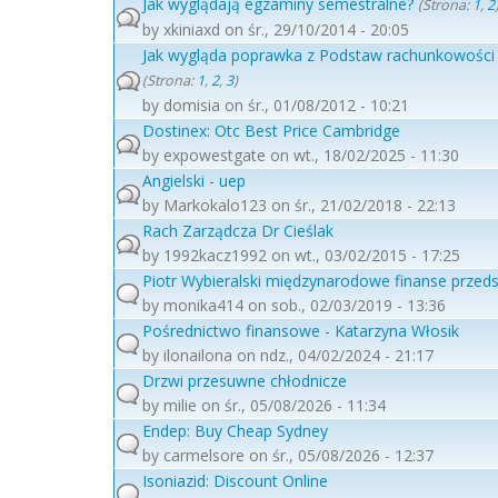
Jak wyglądają egzaminy semestralne?
(Strona:
1
,
2
by
xkiniaxd
on śr., 29/10/2014 - 20:05
Jak wygląda poprawka z Podstaw rachunkowośc
(Strona:
1
,
2
,
3
)
by
domisia
on śr., 01/08/2012 - 10:21
Dostinex: Otc Best Price Cambridge
by
expowestgate
on wt., 18/02/2025 - 11:30
Angielski - uep
by
Markokalo123
on śr., 21/02/2018 - 22:13
Rach Zarządcza Dr Cieślak
by
1992kacz1992
on wt., 03/02/2015 - 17:25
Piotr Wybieralski międzynarodowe finanse przeds
by
monika414
on sob., 02/03/2019 - 13:36
Pośrednictwo finansowe - Katarzyna Włosik
by
ilonailona
on ndz., 04/02/2024 - 21:17
Drzwi przesuwne chłodnicze
by
milie
on śr., 05/08/2026 - 11:34
Endep: Buy Cheap Sydney
by
carmelsore
on śr., 05/08/2026 - 12:37
Isoniazid: Discount Online