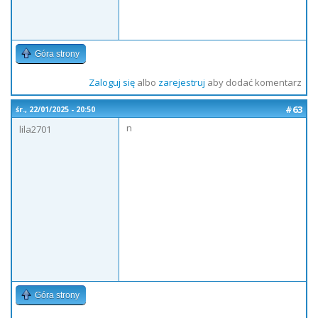
Góra strony
Zaloguj się
albo
zarejestruj
aby dodać komentarz
#63
śr., 22/01/2025 - 20:50
n
lila2701
Góra strony