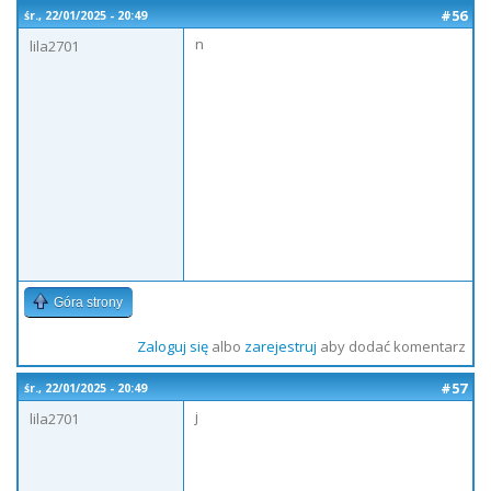
#56
śr., 22/01/2025 - 20:49
n
lila2701
Góra strony
Zaloguj się
albo
zarejestruj
aby dodać komentarz
#57
śr., 22/01/2025 - 20:49
j
lila2701