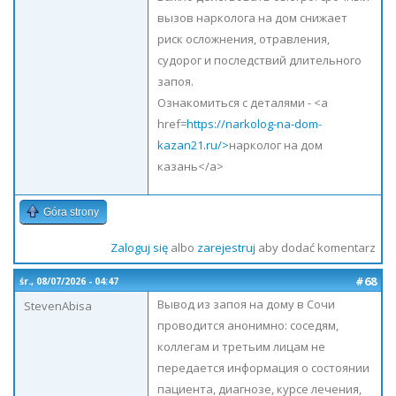
вызов нарколога на дом снижает
риск осложнения, отравления,
судорог и последствий длительного
запоя.
Ознакомиться с деталями - <a
href=
https://narkolog-na-dom-
kazan21.ru/>
нарколог на дом
казань</a>
Góra strony
Zaloguj się
albo
zarejestruj
aby dodać komentarz
#68
śr., 08/07/2026 - 04:47
Вывод из запоя на дому в Сочи
StevenAbisa
проводится анонимно: соседям,
коллегам и третьим лицам не
передается информация о состоянии
пациента, диагнозе, курсе лечения,