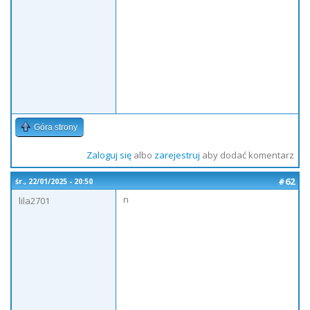
Góra strony
Zaloguj się
albo
zarejestruj
aby dodać komentarz
#62
śr., 22/01/2025 - 20:50
n
lila2701