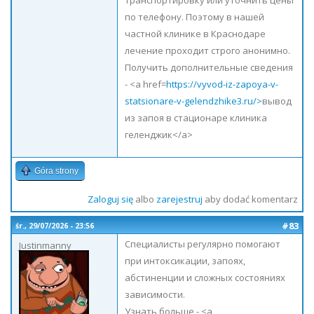
транспортировку или уточнить цены
по телефону. Поэтому в нашей
частной клинике в Краснодаре
лечение проходит строго анонимно.
Получить дополнительные сведения
- <a href=
https://vyvod-iz-zapoya-v-
statsionare-v-gelendzhike3.ru/>
вывод
из запоя в стационаре клиника
геленджик</a>
Góra strony
Zaloguj się
albo
zarejestruj
aby dodać komentarz
#83
śr., 29/07/2026 - 23:56
Специалисты регулярно помогают
Justinmanny
при интоксикации, запоях,
абстиненции и сложных состояниях
зависимости.
Узнать больше - <a