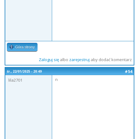
Góra strony
Zaloguj się
albo
zarejestruj
aby dodać komentarz
#54
śr., 22/01/2025 - 20:49
n
lila2701