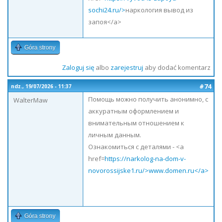
sochi24.ru/>
наркология вывод из
запоя</a>
Góra strony
Zaloguj się
albo
zarejestruj
aby dodać komentarz
#74
ndz., 19/07/2026 - 11:37
Помощь можно получить анонимно, с
WalterMaw
аккуратным оформлением и
внимательным отношением к
личным данным.
Ознакомиться с деталями - <a
href=
https://narkolog-na-dom-v-
novorossijske1.ru/>www.domen.ru</a>
Góra strony