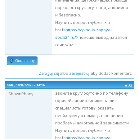
капельница, детоксикация, помощь
нарколога круглосуточно, анонимно
и безопасно.
Изучить вопрос глубже - <a
href=
https://vyvod-is-zapoya-
sochi24.ru/>
помощь вывод из запоя
сочи</a>
Góra strony
Zaloguj się
albo
zarejestruj
aby dodać komentarz
#73
sob., 18/07/2026 - 14:16
звоните круглосуточно по телефону
ShawnPhony
горячей линии клиники: наши
специалисты готовы оказать
необходимую помощь в решении
проблемы алкогольной зависимости.
Изучить вопрос глубже - <a
href=
https://vyvod-is-zapoya-