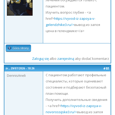
лечения обсуждаются только с
пациентом.
Изучить вопрос глубже - <a
href=
https://vyvod-iz-zapoya-v-
gelendzhike3.ru/>
вывод из запоя
цена в геленджике</a>
Góra strony
Zaloguj się
albo
zarejestruj
aby dodać komentarz
#81
śr., 29/07/2026 - 18:26
С пациентом работают профильные
DennisAneli
специалисты, которые оценивают
состояние и подбирают безопасный
план помощи.
Получить дополнительные сведения
- <a href=
https://vyvod-iz-zapoya-v-
novorossijske3.ru/>
вывод из запоя