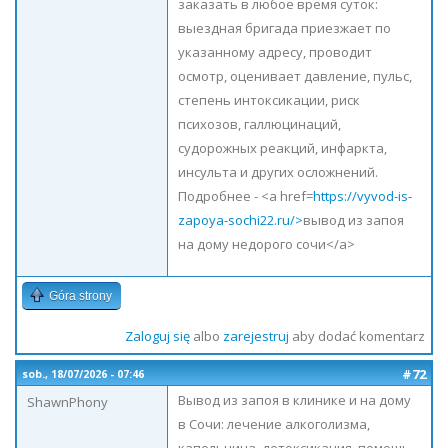
заказать в любое время суток:
выездная бригада приезжает по
указанному адресу, проводит
осмотр, оценивает давление, пульс,
степень интоксикации, риск
психозов, галлюцинаций,
судорожных реакций, инфаркта,
инсульта и других осложнений.
Подробнее - <a href=
https://vyvod-is-
zapoya-sochi22.ru/>
вывод из запоя
на дому недорого сочи</a>
Góra strony
Zaloguj się
albo
zarejestruj
aby dodać komentarz
#72
sob., 18/07/2026 - 07:46
Вывод из запоя в клинике и на дому
ShawnPhony
в Сочи: лечение алкоголизма,