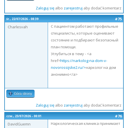
Zaloguj się
albo
zarejestruj
aby dodać komentarz
#75
śr., 22/07/2026 - 08:39
С пациентом работают профильные
Charlesvah
специалисты, которые оценивают
состояние и подбирают безопасный
план помощи.
Углубиться в тему - <a
href=
https://narkolog-na-dom-v-
novorossijske2.ru/>
нарколог на дом
анонимно</a>
Góra strony
Zaloguj się
albo
zarejestruj
aby dodać komentarz
#76
czw., 23/07/2026 - 00:01
Наркологическая клиника принимает
DavidGuemn