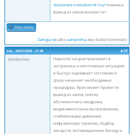
stacionare-v-moskve14-1.ru/>
клиника
вывод из запоя москва</a>
Góra strony
Zaloguj się
albo
zarejestruj
aby dodać komentarz
#77
ndz., 26/07/2026 - 21:48
Нарколог на дом приезжает в
GordonGex
экстренных и неотложных ситуациях
и быстро оценивает состояние и
сразу начинает необходимые
процедуры. Врач может провести
вывод из запоя, снятие
абстинентного синдрома,
медикаментозное вытрезвление,
стабилизацию давления,
инфузионную терапию, подбор
лекарств, мотивационную беседу и