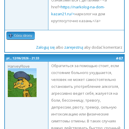
Ознакомиться с деталями - <a
href=
https://narkolog-na-dom-
kazan21.ru/>
нарколог на дом
круглосуточно казань</a>
Góra strony
Zaloguj się
albo
zarejestruj
aby dodać komentarz
#67
pt., 12/06/2026 - 21:33
Обратиться за помощью стоит, если
HarveyFlove
состояние больного ухудшается,
человек не может самостоятельно
остановить употребление алкоголя,
агрессивно ведет себя, жалуется на
боли, бессонницу, тревогу,
депрессии, рвоту, тремор, сильную
интоксикацию или физические
симптомы отмены. В таких случаях
важно действовать быстро: срочный