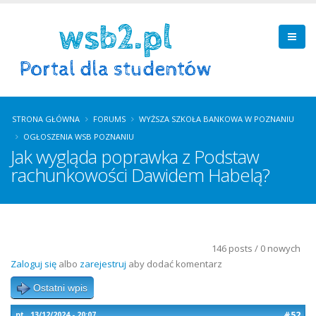
STRONA GŁÓWNA
FORUMS
WYŻSZA SZKOŁA BANKOWA W POZNANIU
OGŁOSZENIA WSB POZNANIU
Jak wygląda poprawka z Podstaw
rachunkowości Dawidem Habelą?
146 posts / 0 nowych
Zaloguj się
albo
zarejestruj
aby dodać komentarz
Ostatni wpis
#52
pt., 13/12/2024 - 20:07