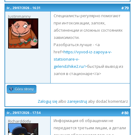
#79
śr., 29/07/2026 - 16:31
Специалисты регулярно помогают
Justinmanny
при интоксикации, запоях,
абстиненции и сложных состояниях
зависимости.
Разобраться лучше - <a
href=
https://vyvod-iz-zapoya-v-
statsionare-v-
gelendzhike2.ru/>
быстрый вывод из
запоя в стационаре</a>
Góra strony
Zaloguj się
albo
zarejestruj
aby dodać komentarz
#80
śr., 29/07/2026 - 17:54
Информация об обращении не
Richarddotly
передается третьим лицам, а детали