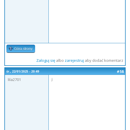
Góra strony
Zaloguj się
albo
zarejestruj
aby dodać komentarz
#58
śr., 22/01/2025 - 20:49
j
lila2701