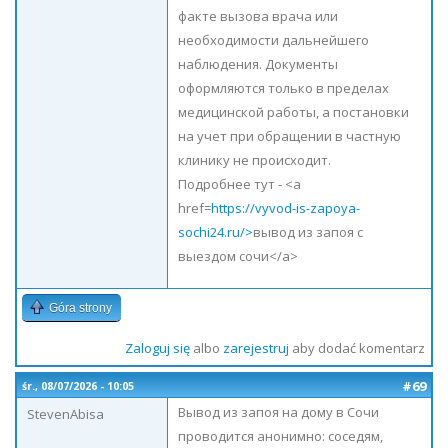
факте вызова врача или
необходимости дальнейшего
наблюдения. Документы
оформляются только в пределах
медицинской работы, а постановки
на учет при обращении в частную
клинику не происходит.
Подробнее тут - <a
href=
https://vyvod-is-zapoya-
sochi24.ru/>
вывод из запоя с
выездом сочи</a>
Góra strony
Zaloguj się
albo
zarejestruj
aby dodać komentarz
#69
śr., 08/07/2026 - 10:05
Вывод из запоя на дому в Сочи
StevenAbisa
проводится анонимно: соседям,