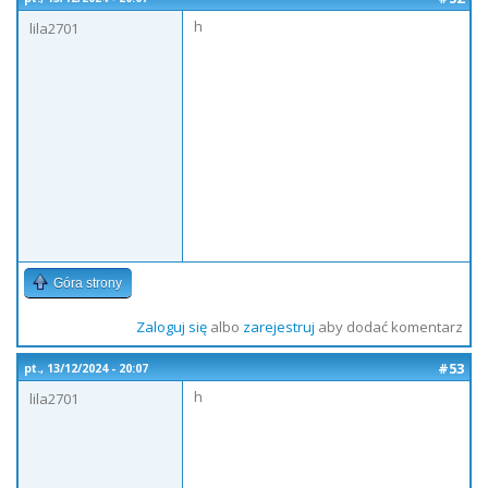
h
lila2701
Góra strony
Zaloguj się
albo
zarejestruj
aby dodać komentarz
#53
pt., 13/12/2024 - 20:07
h
lila2701