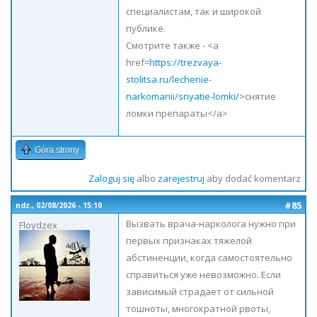
специалистам, так и широкой
публике.
Смотрите также - <a
href=
https://trezvaya-
stolitsa.ru/lechenie-
narkomanii/snyatie-lomki/>
снятие
ломки препараты</a>
Góra strony
Zaloguj się
albo
zarejestruj
aby dodać komentarz
#85
ndz., 02/08/2026 - 15:10
Вызвать врача-нарколога нужно при
Floydzex
первых признаках тяжелой
абстиненции, когда самостоятельно
справиться уже невозможно. Если
зависимый страдает от сильной
тошноты, многократной рвоты,