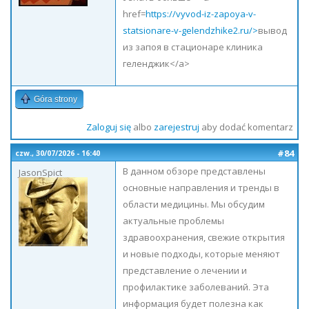
href=
https://vyvod-iz-zapoya-v-
statsionare-v-gelendzhike2.ru/>
вывод
из запоя в стационаре клиника
геленджик</a>
Góra strony
Zaloguj się
albo
zarejestruj
aby dodać komentarz
#84
czw., 30/07/2026 - 16:40
В данном обзоре представлены
JasonSpict
основные направления и тренды в
области медицины. Мы обсудим
актуальные проблемы
здравоохранения, свежие открытия
и новые подходы, которые меняют
представление о лечении и
профилактике заболеваний. Эта
информация будет полезна как