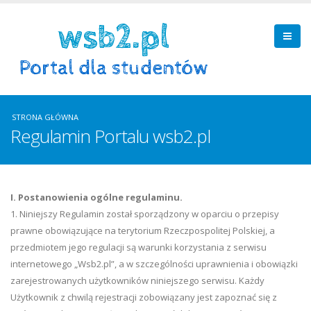
STRONA GŁÓWNA
Regulamin Portalu wsb2.pl
I. Postanowienia ogólne regulaminu.
1. Niniejszy Regulamin został sporządzony w oparciu o przepisy
prawne obowiązujące na terytorium Rzeczpospolitej Polskiej, a
przedmiotem jego regulacji są warunki korzystania z serwisu
internetowego „Wsb2.pl”, a w szczególności uprawnienia i obowiązki
zarejestrowanych użytkowników niniejszego serwisu. Każdy
Użytkownik z chwilą rejestracji zobowiązany jest zapoznać się z