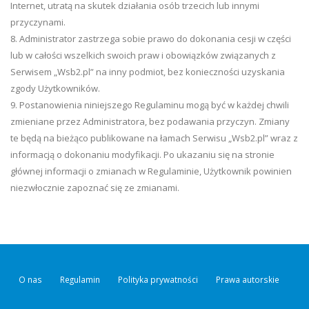
Internet, utratą na skutek działania osób trzecich lub innymi
przyczynami.
8. Administrator zastrzega sobie prawo do dokonania cesji w części
lub w całości wszelkich swoich praw i obowiązków związanych z
Serwisem „Wsb2.pl” na inny podmiot, bez konieczności uzyskania
zgody Użytkowników.
9. Postanowienia niniejszego Regulaminu mogą być w każdej chwili
zmieniane przez Administratora, bez podawania przyczyn. Zmiany
te będą na bieżąco publikowane na łamach Serwisu „Wsb2.pl” wraz z
informacją o dokonaniu modyfikacji. Po ukazaniu się na stronie
głównej informacji o zmianach w Regulaminie, Użytkownik powinien
niezwłocznie zapoznać się ze zmianami.
O nas
Regulamin
Polityka prywatności
Prawa autorskie