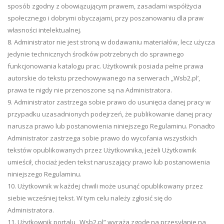
sposób zgodny z obowiązującym prawem, zasadami współżycia
społecznego i dobrymi obyczajami, przy poszanowaniu dla praw
własności intelektualnej.
8. Administrator nie jest stroną w dodawaniu materiałów, lecz użycza
jedynie technicznych środków potrzebnych do sprawnego
funkcjonowania katalogu prac. Użytkownik posiada pełne prawa
autorskie do tekstu przechowywanego na serwerach „Wsb2.pl’,
prawa te nigdy nie przenoszone są na Administratora.
9. Administrator zastrzega sobie prawo do usunięcia danej pracy w
przypadku uzasadnionych podejrzeń, że publikowanie danej pracy
narusza prawo lub postanowienia niniejszego Regulaminu. Ponadto
Administrator zastrzega sobie prawo do wycofania wszystkich
tekstów opublikowanych przez Użytkownika, jeżeli Użytkownik
umieścił, chociaż jeden tekst naruszający prawo lub postanowienia
niniejszego Regulaminu.
10. Użytkownik w każdej chwili może usunąć opublikowany przez
siebie wcześniej tekst. W tym celu należy zgłosić się do
Administratora.
11. Użytkownik portalu „Wsb2.pl” wyraża zgodę na przesyłanie na