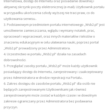
Internetowa, dostęp do Internetu oraz posiadanie dowolnej i
aktywnej skrzynki poczty elektronicznej (e-mail). Użytkownik portalu
w przypadku ukończenia szkoły wyższej nie traci praw, co do
użytkowania serwisu..
3. Podstawowym przedmiotem portalu internetowego „Wsb2.pl” jest
umożliwienie zamieszczania, wglądu i wymiany notatek, prac,
opracowań i wypracowań, oraz innych materiałów i tekstów o
znaczeniu edukacyjnym w celu ułatwiania nauki, poprzez portal
„Wsb2.pl” prowadzony przez Administratora.
4. Uczestnictwo w portalu „Wsb2.pl” działa na zasadach
dobrowolności.
5. Przeglądać zasoby portalu „Wsb2.pl” może każdy użytkownik
posiadający dostęp do Internetu, zarejestrowany i zaakceptowany
przez Administratora w drodze rejestracji na Portalu..
6. Zakres dostępu do zasobów portalu „Wsb2.pl” dla osób nie
będących zarejestrowanymi Użytkownikami jak również
zarejestrowanymi może zostać w każdym czasie i w dowolnym
zakresie ograniczany przez Administratora bez podawania
przyczyn.