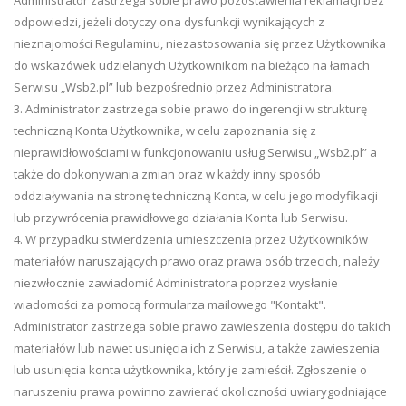
Administrator zastrzega sobie prawo pozostawienia reklamacji bez
odpowiedzi, jeżeli dotyczy ona dysfunkcji wynikających z
nieznajomości Regulaminu, niezastosowania się przez Użytkownika
do wskazówek udzielanych Użytkownikom na bieżąco na łamach
Serwisu „Wsb2.pl” lub bezpośrednio przez Administratora.
3. Administrator zastrzega sobie prawo do ingerencji w strukturę
techniczną Konta Użytkownika, w celu zapoznania się z
nieprawidłowościami w funkcjonowaniu usług Serwisu „Wsb2.pl” a
także do dokonywania zmian oraz w każdy inny sposób
oddziaływania na stronę techniczną Konta, w celu jego modyfikacji
lub przywrócenia prawidłowego działania Konta lub Serwisu.
4. W przypadku stwierdzenia umieszczenia przez Użytkowników
materiałów naruszających prawo oraz prawa osób trzecich, należy
niezwłocznie zawiadomić Administratora poprzez wysłanie
wiadomości za pomocą formularza mailowego "Kontakt".
Administrator zastrzega sobie prawo zawieszenia dostępu do takich
materiałów lub nawet usunięcia ich z Serwisu, a także zawieszenia
lub usunięcia konta użytkownika, który je zamieścił. Zgłoszenie o
naruszeniu prawa powinno zawierać okoliczności uwiarygodniające