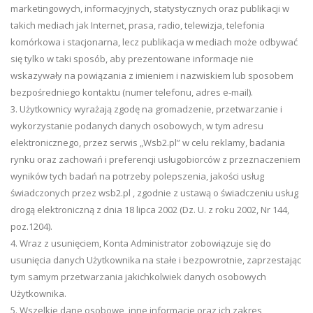
marketingowych, informacyjnych, statystycznych oraz publikacji w
takich mediach jak Internet, prasa, radio, telewizja, telefonia
komórkowa i stacjonarna, lecz publikacja w mediach może odbywać
się tylko w taki sposób, aby prezentowane informacje nie
wskazywały na powiązania z imieniem i nazwiskiem lub sposobem
bezpośredniego kontaktu (numer telefonu, adres e-mail).
3. Użytkownicy wyrażają zgodę na gromadzenie, przetwarzanie i
wykorzystanie podanych danych osobowych, w tym adresu
elektronicznego, przez serwis „Wsb2.pl” w celu reklamy, badania
rynku oraz zachowań i preferencji usługobiorców z przeznaczeniem
wyników tych badań na potrzeby polepszenia, jakości usług
świadczonych przez wsb2.pl , zgodnie z ustawą o świadczeniu usług
drogą elektroniczną z dnia 18 lipca 2002 (Dz. U. z roku 2002, Nr 144,
poz.1204).
4. Wraz z usunięciem, Konta Administrator zobowiązuje się do
usunięcia danych Użytkownika na stałe i bezpowrotnie, zaprzestając
tym samym przetwarzania jakichkolwiek danych osobowych
Użytkownika.
5. Wszelkie dane osobowe, inne informacje oraz ich zakres