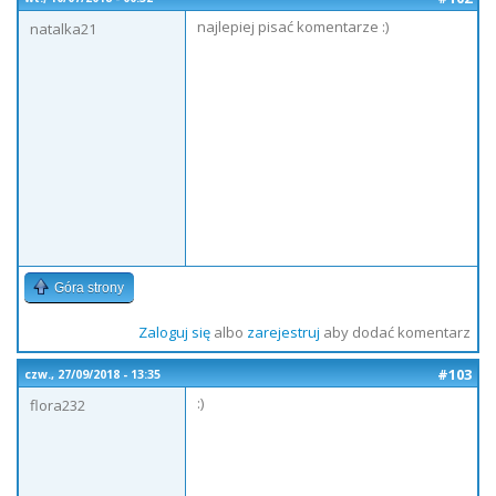
najlepiej pisać komentarze :)
natalka21
Góra strony
Zaloguj się
albo
zarejestruj
aby dodać komentarz
#103
czw., 27/09/2018 - 13:35
:)
flora232