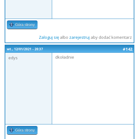
Góra strony
Zaloguj się
albo
zarejestruj
aby dodać komentarz
#142
wt., 12/01/2021 - 20:37
dkoładnie
edys
Góra strony