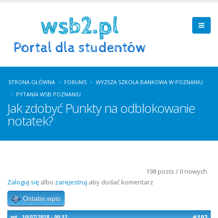
STRONA GŁÓWNA
FORUMS
WYŻSZA SZKOŁA BANKOWA W POZNANIU
PYTANIA WSB POZNANIU
Jak zdobyć Punkty na odblokowanie
notatek?
198 posts / 0 nowych
Zaloguj się
albo
zarejestruj
aby dodać komentarz
Ostatni wpis
#102
wt., 10/07/2018 - 00:32