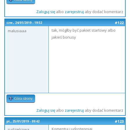
Góra strony
Zaloguj się
albo
zarejestruj
aby dodać komentarz
#122
czw., 24/01/2019 - 19:52
tak, mógłby być pakiet startowy albo
malusiaaa
jakieś bonusy
Góra strony
Zaloguj się
albo
zarejestruj
aby dodać komentarz
#123
pt., 25/01/2019 - 09:42
Komentuj i udostepniaj
rudzielcowa