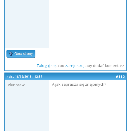
Góra strony
Zaloguj się
albo
zarejestruj
aby dodać komentarz
#112
ndz., 16/12/2018 - 12:57
A jak zaprasza się znajomych?
Akinorew