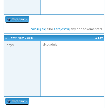
Góra strony
Zaloguj się
albo
zarejestruj
aby dodać komentarz
#142
wt., 12/01/2021 - 20:37
dkoładnie
edys
Góra strony