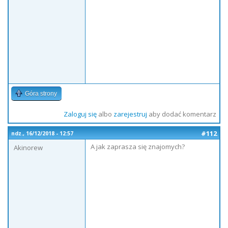
Góra strony
Zaloguj się
albo
zarejestruj
aby dodać komentarz
#112
ndz., 16/12/2018 - 12:57
A jak zaprasza się znajomych?
Akinorew