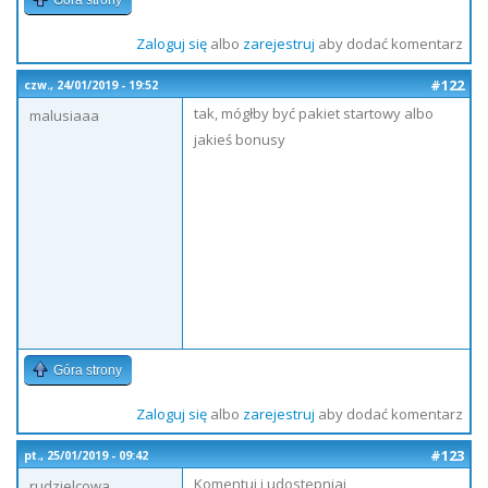
Góra strony
Zaloguj się
albo
zarejestruj
aby dodać komentarz
#122
czw., 24/01/2019 - 19:52
tak, mógłby być pakiet startowy albo
malusiaaa
jakieś bonusy
Góra strony
Zaloguj się
albo
zarejestruj
aby dodać komentarz
#123
pt., 25/01/2019 - 09:42
Komentuj i udostepniaj
rudzielcowa