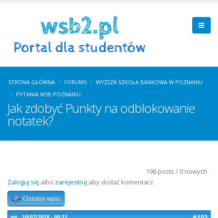
STRONA GŁÓWNA
FORUMS
WYŻSZA SZKOŁA BANKOWA W POZNANIU
PYTANIA WSB POZNANIU
Jak zdobyć Punkty na odblokowanie
notatek?
198 posts / 0 nowych
Zaloguj się
albo
zarejestruj
aby dodać komentarz
Ostatni wpis
#102
wt., 10/07/2018 - 00:32