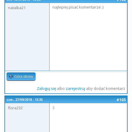
najlepiej pisać komentarze :)
natalka21
Góra strony
Zaloguj się
albo
zarejestruj
aby dodać komentarz
#103
czw., 27/09/2018 - 13:35
:)
flora232