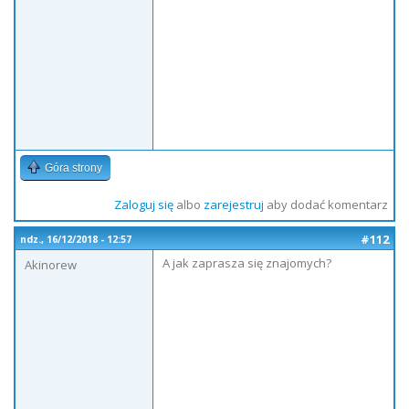
Góra strony
Zaloguj się
albo
zarejestruj
aby dodać komentarz
#112
ndz., 16/12/2018 - 12:57
A jak zaprasza się znajomych?
Akinorew