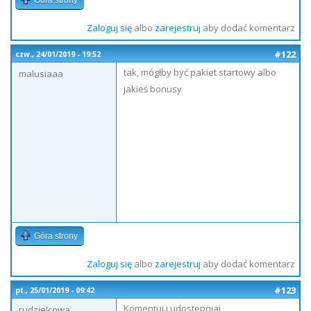
Góra strony
Zaloguj się
albo
zarejestruj
aby dodać komentarz
#122
czw., 24/01/2019 - 19:52
tak, mógłby być pakiet startowy albo
malusiaaa
jakieś bonusy
Góra strony
Zaloguj się
albo
zarejestruj
aby dodać komentarz
#123
pt., 25/01/2019 - 09:42
Komentuj i udostepniaj
rudzielcowa