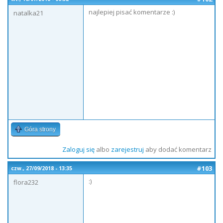
najlepiej pisać komentarze :)
natalka21
Góra strony
Zaloguj się
albo
zarejestruj
aby dodać komentarz
#103
czw., 27/09/2018 - 13:35
:)
flora232