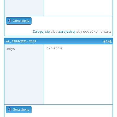
Góra strony
Zaloguj się
albo
zarejestruj
aby dodać komentarz
#142
wt., 12/01/2021 - 20:37
dkoładnie
edys
Góra strony