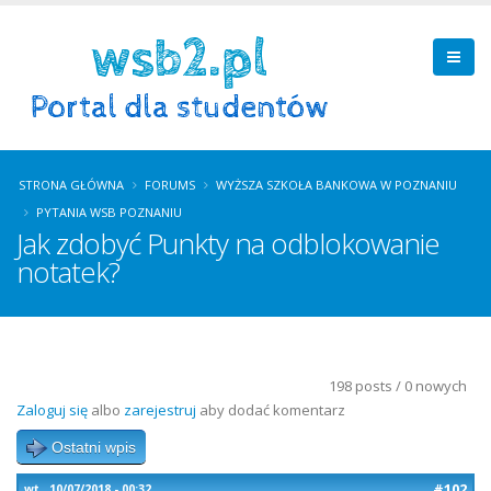
STRONA GŁÓWNA
FORUMS
WYŻSZA SZKOŁA BANKOWA W POZNANIU
PYTANIA WSB POZNANIU
Jak zdobyć Punkty na odblokowanie
notatek?
198 posts / 0 nowych
Zaloguj się
albo
zarejestruj
aby dodać komentarz
Ostatni wpis
#102
wt., 10/07/2018 - 00:32