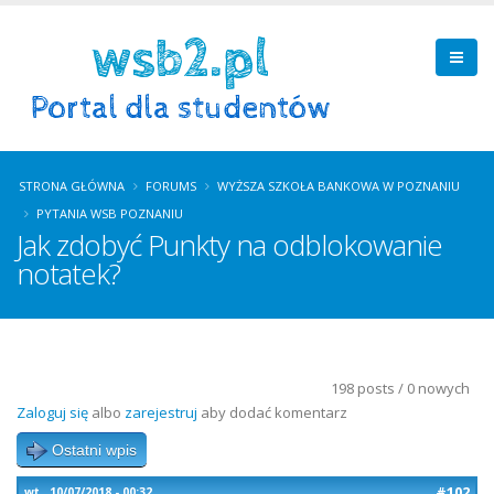
STRONA GŁÓWNA
FORUMS
WYŻSZA SZKOŁA BANKOWA W POZNANIU
PYTANIA WSB POZNANIU
Jak zdobyć Punkty na odblokowanie
notatek?
198 posts / 0 nowych
Zaloguj się
albo
zarejestruj
aby dodać komentarz
Ostatni wpis
#102
wt., 10/07/2018 - 00:32