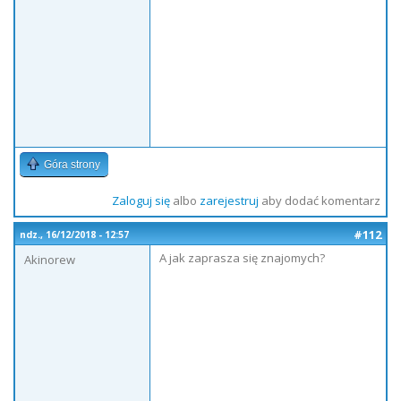
Góra strony
Zaloguj się
albo
zarejestruj
aby dodać komentarz
#112
ndz., 16/12/2018 - 12:57
A jak zaprasza się znajomych?
Akinorew