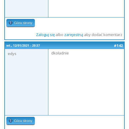
Góra strony
Zaloguj się
albo
zarejestruj
aby dodać komentarz
#142
wt., 12/01/2021 - 20:37
dkoładnie
edys
Góra strony