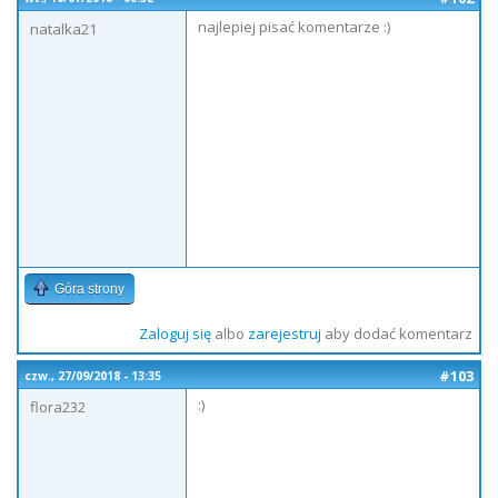
najlepiej pisać komentarze :)
natalka21
Góra strony
Zaloguj się
albo
zarejestruj
aby dodać komentarz
#103
czw., 27/09/2018 - 13:35
:)
flora232