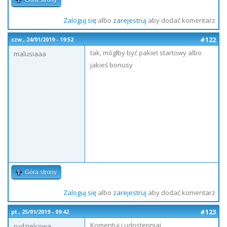
Góra strony
Zaloguj się
albo
zarejestruj
aby dodać komentarz
#122
czw., 24/01/2019 - 19:52
tak, mógłby być pakiet startowy albo
malusiaaa
jakieś bonusy
Góra strony
Zaloguj się
albo
zarejestruj
aby dodać komentarz
#123
pt., 25/01/2019 - 09:42
Komentuj i udostepniaj
rudzielcowa