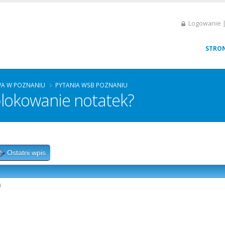
Logowanie |
STRO
A W POZNANIU
PYTANIA WSB POZNANIU
blokowanie notatek?
Ostatni wpis
)