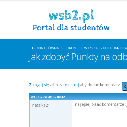
STRONA GŁÓWNA
FORUMS
WYŻSZA SZKOŁA BANKOW
Jak zdobyć Punkty na od
Zaloguj się
albo
zarejestruj
aby dodać komentarz
wt., 10/07/2018 - 00:32
najlepiej pisać komentarze :
natalka21