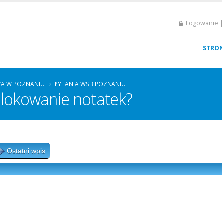
Logowanie |
STRO
A W POZNANIU
PYTANIA WSB POZNANIU
blokowanie notatek?
Ostatni wpis
)