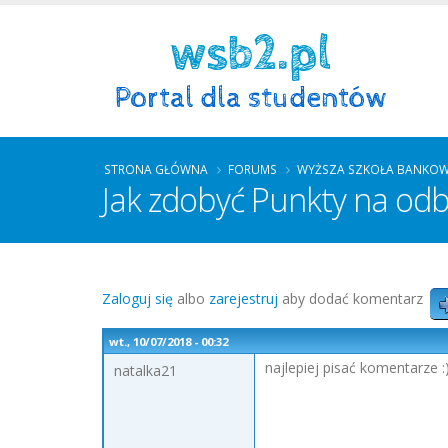
STRONA GŁÓWNA
FORUMS
WYŻSZA SZKOŁA BANKOW
Jak zdobyć Punkty na od
Zaloguj się
albo
zarejestruj
aby dodać komentarz
wt., 10/07/2018 - 00:32
najlepiej pisać komentarze :
natalka21