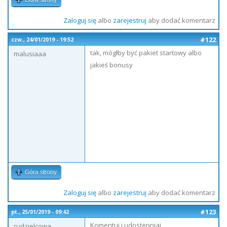
Góra strony
Zaloguj się
albo
zarejestruj
aby dodać komentarz
#122
czw., 24/01/2019 - 19:52
tak, mógłby być pakiet startowy albo
malusiaaa
jakieś bonusy
Góra strony
Zaloguj się
albo
zarejestruj
aby dodać komentarz
#123
pt., 25/01/2019 - 09:42
Komentuj i udostepniaj
rudzielcowa