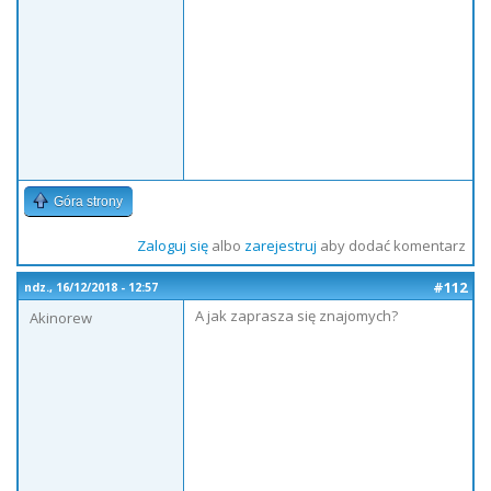
Góra strony
Zaloguj się
albo
zarejestruj
aby dodać komentarz
#112
ndz., 16/12/2018 - 12:57
A jak zaprasza się znajomych?
Akinorew