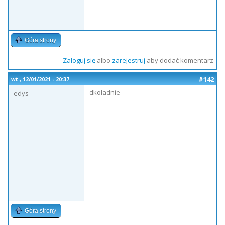
Góra strony
Zaloguj się
albo
zarejestruj
aby dodać komentarz
#142
wt., 12/01/2021 - 20:37
dkoładnie
edys
Góra strony