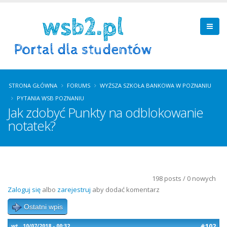
STRONA GŁÓWNA
FORUMS
WYŻSZA SZKOŁA BANKOWA W POZNANIU
PYTANIA WSB POZNANIU
Jak zdobyć Punkty na odblokowanie
notatek?
198 posts / 0 nowych
Zaloguj się
albo
zarejestruj
aby dodać komentarz
Ostatni wpis
#102
wt., 10/07/2018 - 00:32