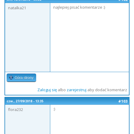
najlepiej pisać komentarze :)
natalka21
Góra strony
Zaloguj się
albo
zarejestruj
aby dodać komentarz
#103
czw., 27/09/2018 - 13:35
:)
flora232