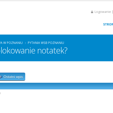
Logowanie |
STRO
A W POZNANIU
PYTANIA WSB POZNANIU
blokowanie notatek?
Ostatni wpis
)