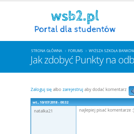
STRONA GŁÓWNA
FORUMS
WYŻSZA SZKOŁA BANKOW
Jak zdobyć Punkty na od
Zaloguj się
albo
zarejestruj
aby dodać komentarz
wt., 10/07/2018 - 00:32
najlepiej pisać komentarze :
natalka21