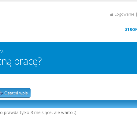
Logowanie |
STRO
CA
tną pracę?
Ostatni wpis
o prawda tylko 3 meisiące, ale warto :)