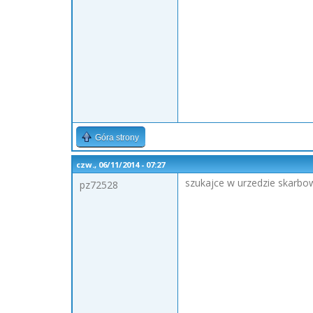
Góra strony
czw., 06/11/2014 - 07:27
szukajce w urzedzie skarbo
pz72528