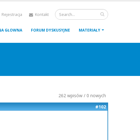
 Rejestracja
Kontakt
NA GŁOWNA
FORUM DYSKUSYJNE
MATERIAŁY
262 wpisów / 0 nowych
#102