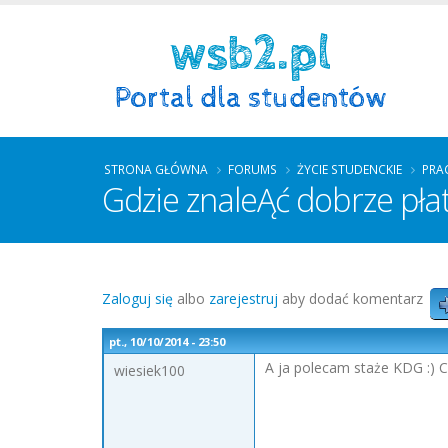
STRONA GŁÓWNA
FORUMS
ŻYCIE STUDENCKIE
PRA
Gdzie znaleĄć dobrze pła
Zaloguj się
albo
zarejestruj
aby dodać komentarz
pt., 10/10/2014 - 23:50
A ja polecam staże KDG :) C
wiesiek100