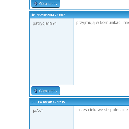
Góra strony
śr., 15/10/2014 - 14:07
przyjmują w komunikacji mie
patrycja1991
Góra strony
pt., 17/10/2014 - 17:15
jakieś ciekawe str polecacie 
jaAsT