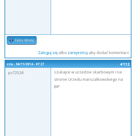
Góra strony
Zaloguj się
albo
zarejestruj
aby dodać komentarz
#112
czw., 06/11/2014 - 07:27
szukajce w urzedzie skarbowym i na
pz72528
stronie Urzedu marszalkowskiego na
BIP