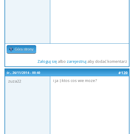
Góra strony
Zaloguj się
albo
zarejestruj
aby dodać komentarz
#120
śr., 26/11/2014 - 00:40
i ja :) ktos cos wie moze?
zuza22