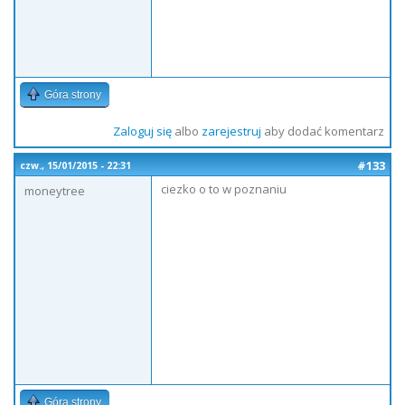
Góra strony
Zaloguj się
albo
zarejestruj
aby dodać komentarz
#133
czw., 15/01/2015 - 22:31
ciezko o to w poznaniu
moneytree
Góra strony