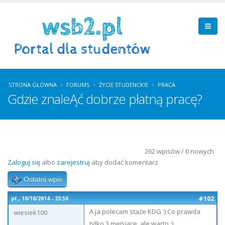
STRONA GŁÓWNA
FORUMS
ŻYCIE STUDENCKIE
PRACA
Gdzie znaleĄć dobrze płatną pracę?
262 wpisów / 0 nowych
Zaloguj się
albo
zarejestruj
aby dodać komentarz
Ostatni wpis
#102
pt., 10/10/2014 - 23:50
A ja polecam staże KDG :) Co prawda
wiesiek100
tylko 3 meisiące, ale warto :)