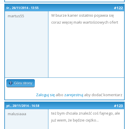
#122
śr., 26/11/2014 - 13:55
W biurze karier ostatnio pojawia się
martus55
coraz więcej mało wartościowych ofert
Góra strony
Zaloguj się
albo
zarejestruj
aby dodać komentarz
#123
pt., 28/11/2014 - 16:58
też bym chciała znaleźć coś fajnego, ale
malusiaaa
już wiem, że będzie ciężko...