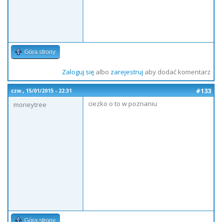
Góra strony
Zaloguj się
albo
zarejestruj
aby dodać komentarz
#133
czw., 15/01/2015 - 22:31
ciezko o to w poznaniu
moneytree
Góra strony