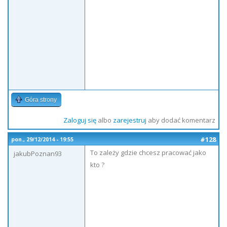
Góra strony
Zaloguj się
albo
zarejestruj
aby dodać komentarz
#128
pon., 29/12/2014 - 19:55
To zależy gdzie chcesz pracować jako
jakubPoznan93
kto ?