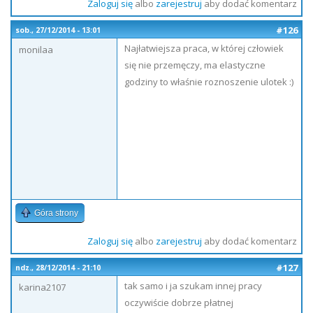
Zaloguj się
albo
zarejestruj
aby dodać komentarz
#126
sob., 27/12/2014 - 13:01
Najłatwiejsza praca, w której człowiek
monilaa
się nie przemęczy, ma elastyczne
godziny to właśnie roznoszenie ulotek :)
Góra strony
Zaloguj się
albo
zarejestruj
aby dodać komentarz
#127
ndz., 28/12/2014 - 21:10
tak samo i ja szukam innej pracy
karina2107
oczywiście dobrze płatnej