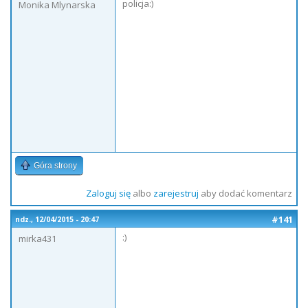
policja:)
Monika Mlynarska
Góra strony
Zaloguj się
albo
zarejestruj
aby dodać komentarz
#141
ndz., 12/04/2015 - 20:47
:)
mirka431