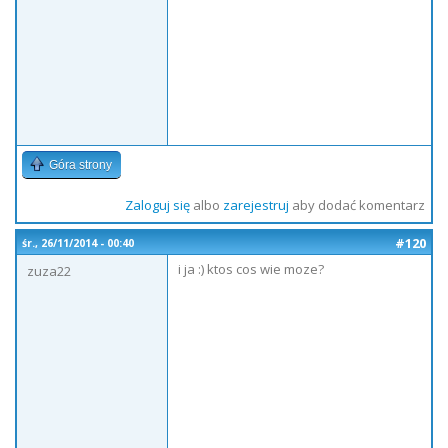
Góra strony
Zaloguj się
albo
zarejestruj
aby dodać komentarz
#120
śr., 26/11/2014 - 00:40
i ja :) ktos cos wie moze?
zuza22