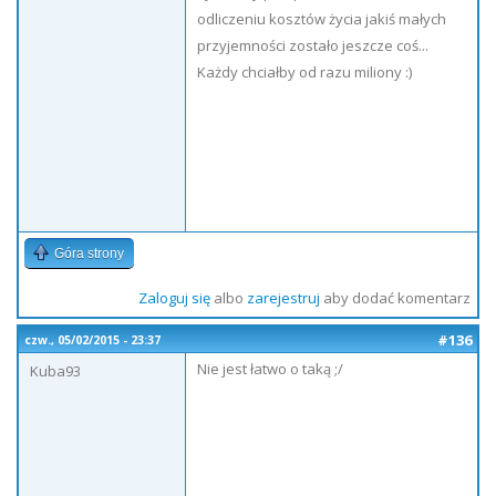
odliczeniu kosztów życia jakiś małych
przyjemności zostało jeszcze coś...
Każdy chciałby od razu miliony :)
Góra strony
Zaloguj się
albo
zarejestruj
aby dodać komentarz
#136
czw., 05/02/2015 - 23:37
Nie jest łatwo o taką ;/
Kuba93