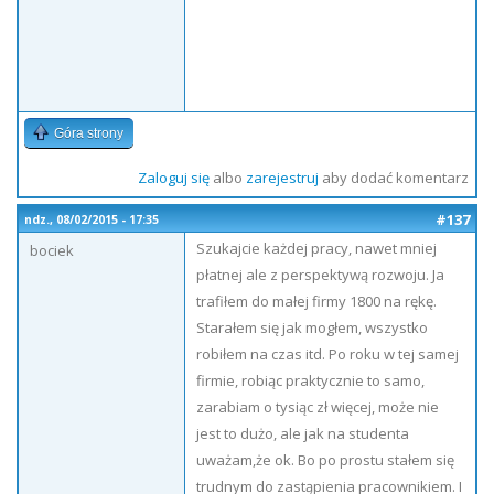
Góra strony
Zaloguj się
albo
zarejestruj
aby dodać komentarz
#137
ndz., 08/02/2015 - 17:35
Szukajcie każdej pracy, nawet mniej
bociek
płatnej ale z perspektywą rozwoju. Ja
trafiłem do małej firmy 1800 na rękę.
Starałem się jak mogłem, wszystko
robiłem na czas itd. Po roku w tej samej
firmie, robiąc praktycznie to samo,
zarabiam o tysiąc zł więcej, może nie
jest to dużo, ale jak na studenta
uważam,że ok. Bo po prostu stałem się
trudnym do zastąpienia pracownikiem. I