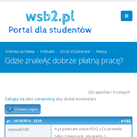
STRONA GŁÓWNA
FORUMS
ŻYCIE STUDENCKIE
PRACA
Gdzie znaleĄć dobrze płatną pracę?
262 wpisów / 0 nowych
Zaloguj się
albo
zarejestruj
aby dodać komentarz
Ostatni wpis
#102
pt., 10/10/2014 - 23:50
A ja polecam staże KDG :) Co prawda
wiesiek100
tylko 3 meisiące, ale warto :)