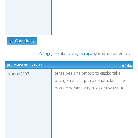
Góra strony
Zaloguj się
albo
zarejestruj
aby dodać komentarz
#142
pt., 29/05/2015 - 12:02
teraz bez znajomości to ciężko taka
karina2107
pracę znaleźć... ja niby znalazłam i sie
przejechałam na tym także uważajcie