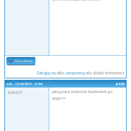
Góra strony
Zaloguj się
albo
zarejestruj
aby dodać komentarz
#103
ndz., 12/10/2014 - 21:04
jaką prace polecicie studentom po
justus21
WSB???