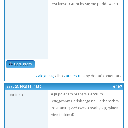
jest łatwo. Grunt by się nie poddawać :D
Góra strony
Zaloguj się
albo
zarejestruj
aby dodać komentarz
#107
pon., 27/10/2014 - 18:52
A ja polecam pracę w Centrum
Joaninka
Księgowym Carlsberga na Garbarach w
Poznaniu :) zwłaszcza osoby z językiem
niemieckim :D