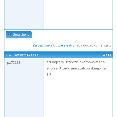
Góra strony
Zaloguj się
albo
zarejestruj
aby dodać komentarz
#112
czw., 06/11/2014 - 07:27
szukajce w urzedzie skarbowym i na
pz72528
stronie Urzedu marszalkowskiego na
BIP