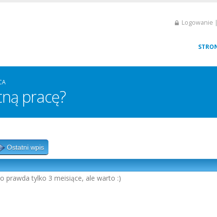
Logowanie |
STRO
CA
tną pracę?
Ostatni wpis
o prawda tylko 3 meisiące, ale warto :)