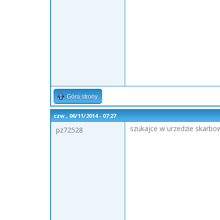
Góra strony
czw., 06/11/2014 - 07:27
szukajce w urzedzie skarbo
pz72528