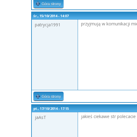
Góra strony
śr., 15/10/2014 - 14:07
przyjmują w komunikacji mie
patrycja1991
Góra strony
pt., 17/10/2014 - 17:15
jakieś ciekawe str polecacie 
jaAsT