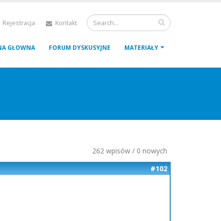
 Rejestracja
Kontakt
NA GŁOWNA
FORUM DYSKUSYJNE
MATERIAŁY
262 wpisów / 0 nowych
#102