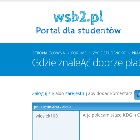
STRONA GŁÓWNA
FORUMS
ŻYCIE STUDENCKIE
PRA
Gdzie znaleĄć dobrze pła
Zaloguj się
albo
zarejestruj
aby dodać komentarz
pt., 10/10/2014 - 23:50
A ja polecam staże KDG :) C
wiesiek100