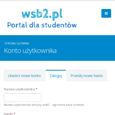
STRONA GŁÓWNA
Konto użytkownika
Zakładki podstawowe
Utwórz nowe konto
Zaloguj
(aktywna
Prześlij nowe hasło
karta)
Nazwa użytkownika
*
Nazwa użytkownika witryny wsb2 - ogromna baza notatek.
Hasło
*