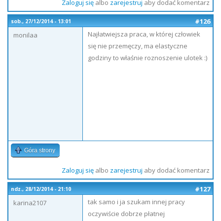
Zaloguj się
albo
zarejestruj
aby dodać komentarz
#126
sob., 27/12/2014 - 13:01
Najłatwiejsza praca, w której człowiek
monilaa
się nie przemęczy, ma elastyczne
godziny to właśnie roznoszenie ulotek :)
Góra strony
Zaloguj się
albo
zarejestruj
aby dodać komentarz
#127
ndz., 28/12/2014 - 21:10
tak samo i ja szukam innej pracy
karina2107
oczywiście dobrze płatnej