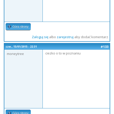
Góra strony
Zaloguj się
albo
zarejestruj
aby dodać komentarz
#133
czw., 15/01/2015 - 22:31
ciezko o to w poznaniu
moneytree
Góra strony