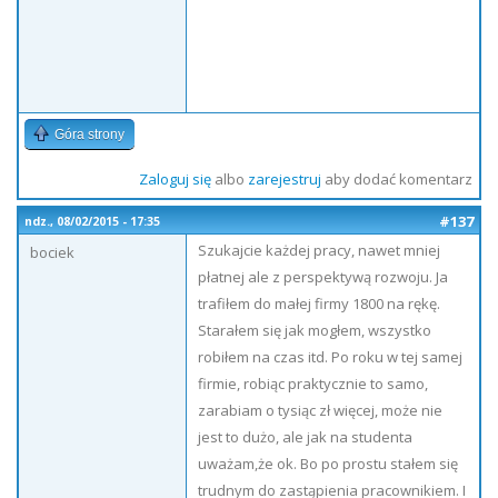
Góra strony
Zaloguj się
albo
zarejestruj
aby dodać komentarz
#137
ndz., 08/02/2015 - 17:35
Szukajcie każdej pracy, nawet mniej
bociek
płatnej ale z perspektywą rozwoju. Ja
trafiłem do małej firmy 1800 na rękę.
Starałem się jak mogłem, wszystko
robiłem na czas itd. Po roku w tej samej
firmie, robiąc praktycznie to samo,
zarabiam o tysiąc zł więcej, może nie
jest to dużo, ale jak na studenta
uważam,że ok. Bo po prostu stałem się
trudnym do zastąpienia pracownikiem. I