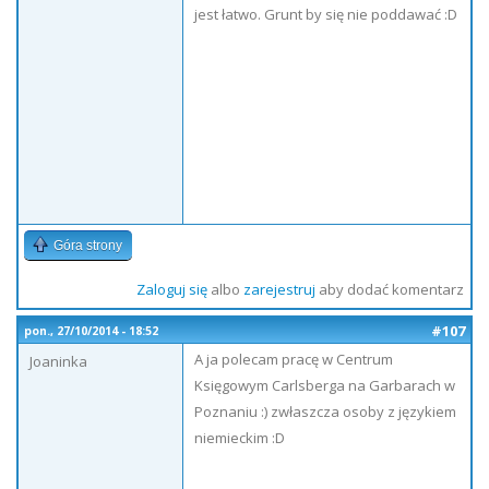
jest łatwo. Grunt by się nie poddawać :D
Góra strony
Zaloguj się
albo
zarejestruj
aby dodać komentarz
#107
pon., 27/10/2014 - 18:52
A ja polecam pracę w Centrum
Joaninka
Księgowym Carlsberga na Garbarach w
Poznaniu :) zwłaszcza osoby z językiem
niemieckim :D