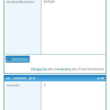
policja:)
Monika Mlynarska
Góra strony
Zaloguj się
albo
zarejestruj
aby dodać komentarz
#141
ndz., 12/04/2015 - 20:47
:)
mirka431