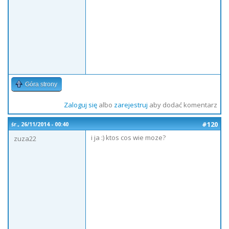
Góra strony
Zaloguj się
albo
zarejestruj
aby dodać komentarz
#120
śr., 26/11/2014 - 00:40
i ja :) ktos cos wie moze?
zuza22