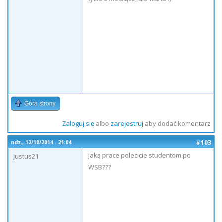
Góra strony
Zaloguj się
albo
zarejestruj
aby dodać komentarz
#103
ndz., 12/10/2014 - 21:04
jaką prace polecicie studentom po
justus21
WSB???