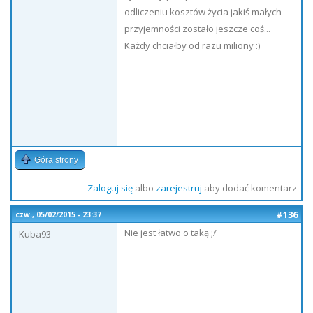
odliczeniu kosztów życia jakiś małych
przyjemności zostało jeszcze coś...
Każdy chciałby od razu miliony :)
Góra strony
Zaloguj się
albo
zarejestruj
aby dodać komentarz
#136
czw., 05/02/2015 - 23:37
Nie jest łatwo o taką ;/
Kuba93