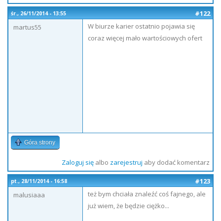
#122
śr., 26/11/2014 - 13:55
W biurze karier ostatnio pojawia się
martus55
coraz więcej mało wartościowych ofert
Góra strony
Zaloguj się
albo
zarejestruj
aby dodać komentarz
#123
pt., 28/11/2014 - 16:58
też bym chciała znaleźć coś fajnego, ale
malusiaaa
już wiem, że będzie ciężko...