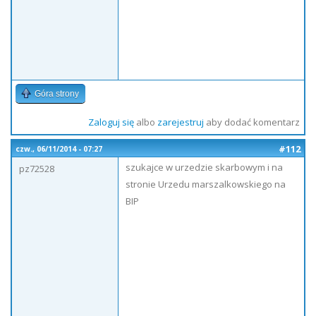
Góra strony
Zaloguj się
albo
zarejestruj
aby dodać komentarz
#112
czw., 06/11/2014 - 07:27
szukajce w urzedzie skarbowym i na
pz72528
stronie Urzedu marszalkowskiego na
BIP