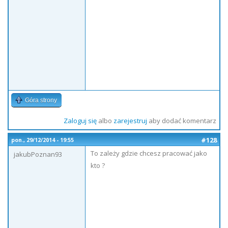
Góra strony
Zaloguj się
albo
zarejestruj
aby dodać komentarz
#128
pon., 29/12/2014 - 19:55
To zależy gdzie chcesz pracować jako
jakubPoznan93
kto ?