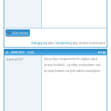
Góra strony
Zaloguj się
albo
zarejestruj
aby dodać komentarz
#142
pt., 29/05/2015 - 12:02
teraz bez znajomości to ciężko taka
karina2107
pracę znaleźć... ja niby znalazłam i sie
przejechałam na tym także uważajcie