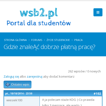
STRONA GŁÓWNA
FORUMS
ŻYCIE STUDENCKIE
PRACA
Gdzie znaleĄć dobrze płatną pracę?
262 wpisów / 0 nowych
Zaloguj się
albo
zarejestruj
aby dodać komentarz
Ostatni wpis
#102
pt., 10/10/2014 - 23:50
A ja polecam staże KDG :) Co prawda
wiesiek100
tylko 3 meisiące, ale warto :)