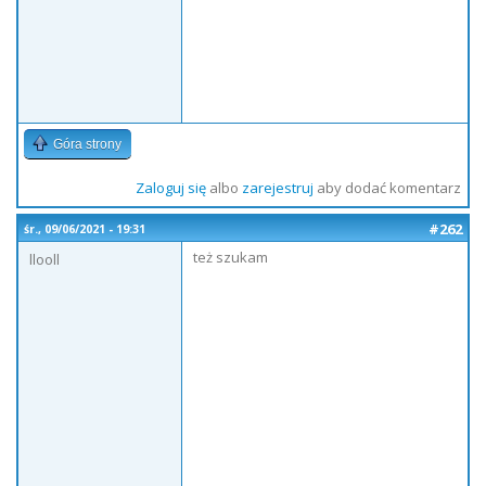
Góra strony
Zaloguj się
albo
zarejestruj
aby dodać komentarz
#262
śr., 09/06/2021 - 19:31
też szukam
llooll