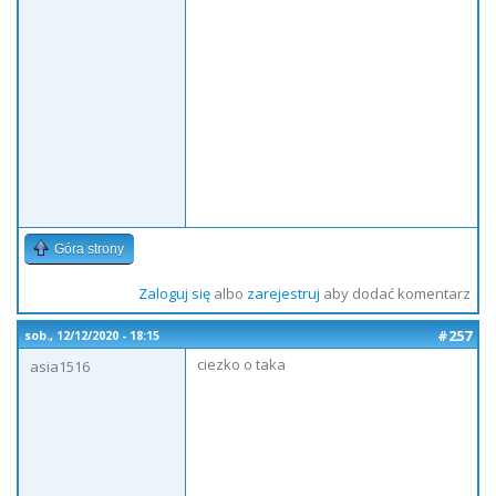
Góra strony
Zaloguj się
albo
zarejestruj
aby dodać komentarz
#257
sob., 12/12/2020 - 18:15
ciezko o taka
asia1516