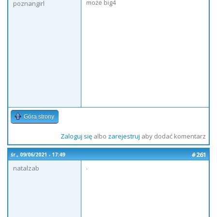
może big4
poznangirl
Góra strony
Zaloguj się
albo
zarejestruj
aby dodać komentarz
#261
śr., 09/06/2021 - 17:49
.
natalzab