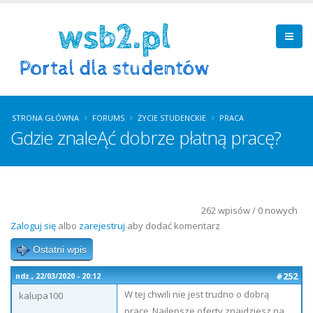
STRONA GŁÓWNA
FORUMS
ŻYCIE STUDENCKIE
PRACA
Gdzie znaleĄć dobrze płatną pracę?
262 wpisów / 0 nowych
Zaloguj się
albo
zarejestruj
aby dodać komentarz
Ostatni wpis
#252
ndz., 22/03/2020 - 20:12
W tej chwili nie jest trudno o dobrą
kalupa100
pracę. Najlepsze oferty znajdziesz na