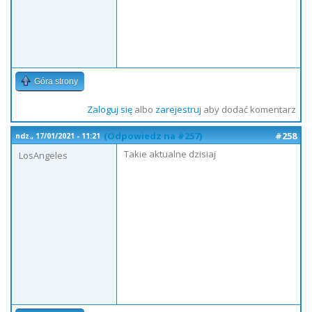
Góra strony
Zaloguj się
albo
zarejestruj
aby dodać komentarz
(Odpowiedz na #257)
#258
ndz., 17/01/2021 - 11:21
Takie aktualne dzisiaj
LosAngeles