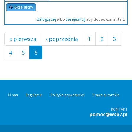
Góra strony
Zaloguj się
albo
zarejestruj
aby dodać komentarz
Strony
« pierwsza
‹ poprzednia
1
2
3
4
5
6
O nas
Regulamin
Polityka prywatności
Prawa autorskie
KONTAKT
pomoc@wsb2.pl