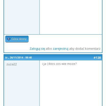
Góra strony
Zaloguj się
albo
zarejestruj
aby dodać komentarz
#120
śr., 26/11/2014 - 00:40
i ja :) ktos cos wie moze?
zuza22