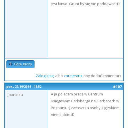
jest łatwo. Grunt by się nie poddawać :D
Góra strony
Zaloguj się
albo
zarejestruj
aby dodać komentarz
#107
pon., 27/10/2014 - 18:52
A ja polecam pracę w Centrum
Joaninka
Księgowym Carlsberga na Garbarach w
Poznaniu :) zwłaszcza osoby z językiem
niemieckim :D