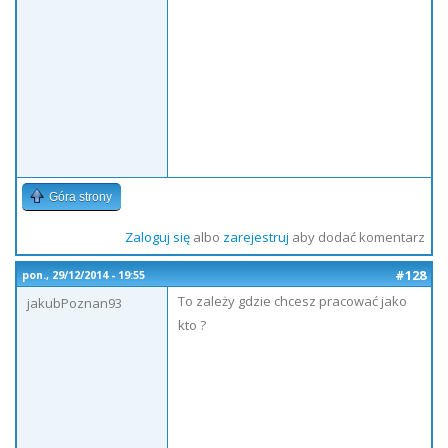
Góra strony
Zaloguj się
albo
zarejestruj
aby dodać komentarz
#128
pon., 29/12/2014 - 19:55
To zależy gdzie chcesz pracować jako
jakubPoznan93
kto ?