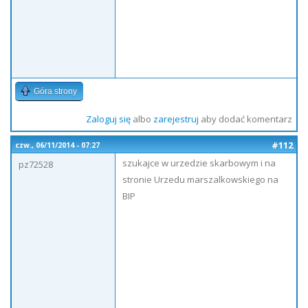
Góra strony
Zaloguj się
albo
zarejestruj
aby dodać komentarz
#112
czw., 06/11/2014 - 07:27
szukajce w urzedzie skarbowym i na
pz72528
stronie Urzedu marszalkowskiego na
BIP