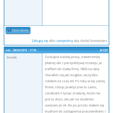
Góra strony
Zaloguj się
albo
zarejestruj
aby dodać komentarz
#137
ndz., 08/02/2015 - 17:35
Szukajcie każdej pracy, nawet mniej
bociek
płatnej ale z perspektywą rozwoju. Ja
trafiłem do małej firmy 1800 na rękę.
Starałem się jak mogłem, wszystko
robiłem na czas itd. Po roku w tej samej
firmie, robiąc praktycznie to samo,
zarabiam o tysiąc zł więcej, może nie
jest to dużo, ale jak na studenta
uważam,że ok. Bo po prostu stałem się
trudnym do zastąpienia pracownikiem. I