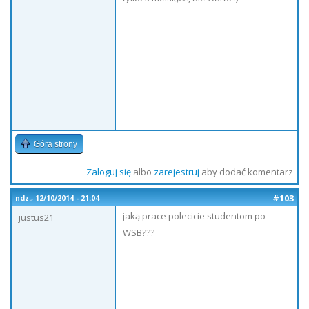
Góra strony
Zaloguj się
albo
zarejestruj
aby dodać komentarz
#103
ndz., 12/10/2014 - 21:04
jaką prace polecicie studentom po
justus21
WSB???