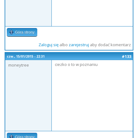
Góra strony
Zaloguj się
albo
zarejestruj
aby dodać komentarz
#133
czw., 15/01/2015 - 22:31
ciezko o to w poznaniu
moneytree
Góra strony