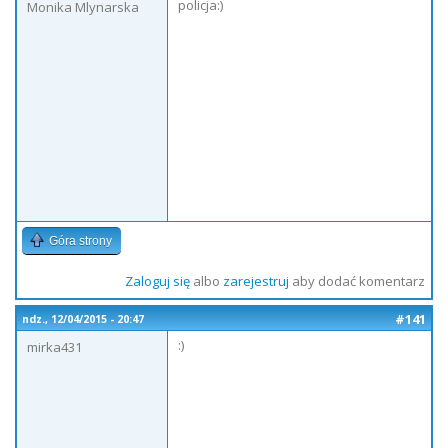
policja:)
Monika Mlynarska
Góra strony
Zaloguj się
albo
zarejestruj
aby dodać komentarz
#141
ndz., 12/04/2015 - 20:47
:)
mirka431