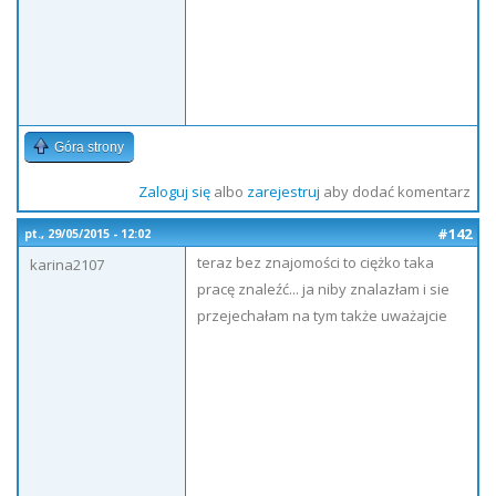
Góra strony
Zaloguj się
albo
zarejestruj
aby dodać komentarz
#142
pt., 29/05/2015 - 12:02
teraz bez znajomości to ciężko taka
karina2107
pracę znaleźć... ja niby znalazłam i sie
przejechałam na tym także uważajcie