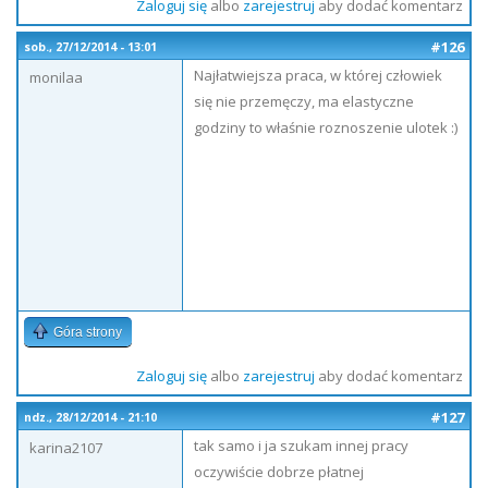
Zaloguj się
albo
zarejestruj
aby dodać komentarz
#126
sob., 27/12/2014 - 13:01
Najłatwiejsza praca, w której człowiek
monilaa
się nie przemęczy, ma elastyczne
godziny to właśnie roznoszenie ulotek :)
Góra strony
Zaloguj się
albo
zarejestruj
aby dodać komentarz
#127
ndz., 28/12/2014 - 21:10
tak samo i ja szukam innej pracy
karina2107
oczywiście dobrze płatnej