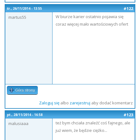
#122
śr., 26/11/2014 - 13:55
W biurze karier ostatnio pojawia się
martus55
coraz więcej mało wartościowych ofert
Góra strony
Zaloguj się
albo
zarejestruj
aby dodać komentarz
#123
pt., 28/11/2014 - 16:58
też bym chciała znaleźć coś fajnego, ale
malusiaaa
już wiem, że będzie ciężko...