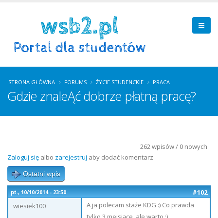
STRONA GŁÓWNA
FORUMS
ŻYCIE STUDENCKIE
PRACA
Gdzie znaleĄć dobrze płatną pracę?
262 wpisów / 0 nowych
Zaloguj się
albo
zarejestruj
aby dodać komentarz
Ostatni wpis
#102
pt., 10/10/2014 - 23:50
A ja polecam staże KDG :) Co prawda
wiesiek100
tylko 3 meisiące, ale warto :)