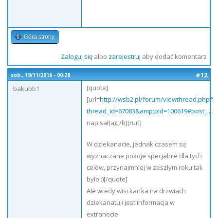
Góra strony
Zaloguj się
albo
zarejestruj
aby dodać komentarz
#12
sob., 19/11/2016 - 00:28
[quote]
bakubb1
[url=
http://wsb2.pl/forum/viewthread.php?
thread_id=67083&amp;pid=100619#post_...
napisał(a):[/b][/url]
W dziekanacie, jednak czasem są
wyznaczane pokoje specjalnie dla tych
celów, przynajmniej w zeszłym roku tak
było :)[/quote]
Ale wtedy wisi kartka na drzwiach
dziekanatu i jest informacja w
extranecie