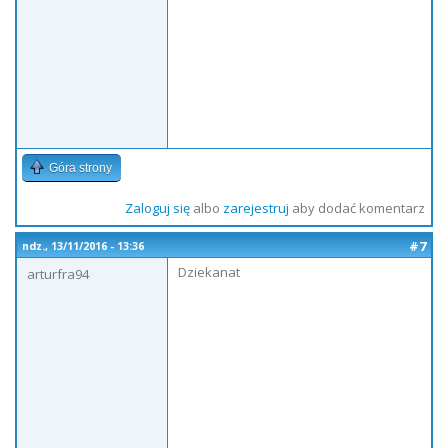
Góra strony
Zaloguj się
albo
zarejestruj
aby dodać komentarz
#7
ndz., 13/11/2016 - 13:36
Dziekanat
arturfra94