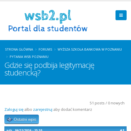
STRONA GŁÓWNA
FORUMS
WYŻSZA SZKOŁA BANKOWA W POZNANIU
PYTANIA WSB POZNANIU
Gdzie się podbija legitymację
studencką?
51 posts / 0 nowych
Zaloguj się
albo
zarejestruj
aby dodać komentarz
Ostatni wpis
#1
ndz., 06/11/2016 - 15:10