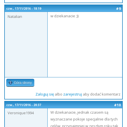
#9
czw., 17/11/2016 - 18:19
w dziekanacie ;))
Natalian
Góra strony
Zaloguj się
albo
zarejestruj
aby dodać komentarz
#10
czw., 17/11/2016 - 20:37
W dziekanacie, jednak czasem są
Veronique1994
wyznaczane pokoje specjalnie dla tych
celów, przynajmniej w zeszłym roku tak