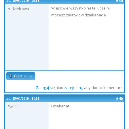
#39
pt., 25/01/2019 - 09:38
Wlasciwie wszystko na tej uczelni
rudzielcowa
mozesz zalatwic w dziekanacie
Góra strony
Zaloguj się
albo
zarejestruj
aby dodać komentarz
#40
pt., 25/01/2019 - 11:58
Dziekanat
Ew111