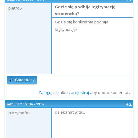
Gdzie się podbija legitymację
pietro6
studencką?
Gdzie się konkretnie podbija
legitymację?
Góra strony
Zaloguj się
albo
zarejestruj
aby dodać komentarz
#2
ndz., 30/10/2016 - 19:52
dziekanat wita...
crazymofos