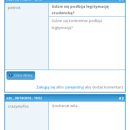
Gdzie się podbija legitymację
pietro6
studencką?
Gdzie się konkretnie podbija
legitymację?
Góra strony
Zaloguj się
albo
zarejestruj
aby dodać komentarz
#2
ndz., 30/10/2016 - 19:52
dziekanat wita...
crazymofos