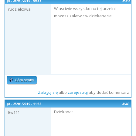
#39
pt., 25/01/2019 - 09:38
Wlasciwie wszystko na tej uczelni
rudzielcowa
mozesz zalatwic w dziekanacie
Góra strony
Zaloguj się
albo
zarejestruj
aby dodać komentarz
#40
pt., 25/01/2019 - 11:58
Dziekanat
Ew111