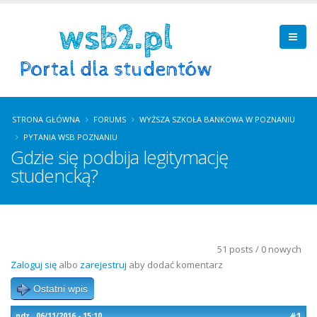
STRONA GŁÓWNA
FORUMS
WYŻSZA SZKOŁA BANKOWA W POZNANIU
PYTANIA WSB POZNANIU
Gdzie się podbija legitymację
studencką?
51 posts / 0 nowych
Zaloguj się
albo
zarejestruj
aby dodać komentarz
Ostatni wpis
#1
ndz., 06/11/2016 - 15:10