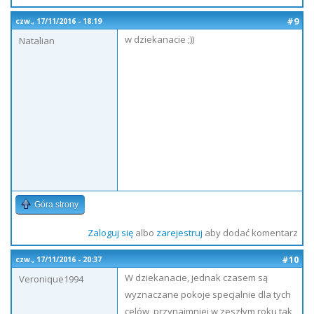
#9
czw., 17/11/2016 - 18:19
w dziekanacie ;))
Natalian
Góra strony
Zaloguj się
albo
zarejestruj
aby dodać komentarz
#10
czw., 17/11/2016 - 20:37
W dziekanacie, jednak czasem są
Veronique1994
wyznaczane pokoje specjalnie dla tych
celów, przynajmniej w zeszłym roku tak