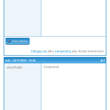
Góra strony
Zaloguj się
albo
zarejestruj
aby dodać komentarz
#7
ndz., 13/11/2016 - 13:36
Dziekanat
arturfra94