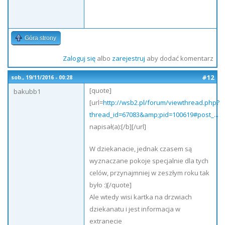
Góra strony
Zaloguj się
albo
zarejestruj
aby dodać komentarz
#12
sob., 19/11/2016 - 00:28
[quote]
bakubb1
[url=
http://wsb2.pl/forum/viewthread.php?
thread_id=67083&amp;pid=100619#post_...
napisał(a):[/b][/url]
W dziekanacie, jednak czasem są
wyznaczane pokoje specjalnie dla tych
celów, przynajmniej w zeszłym roku tak
było :)[/quote]
Ale wtedy wisi kartka na drzwiach
dziekanatu i jest informacja w
extranecie