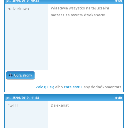
#39
pt., 25/01/2019 - 09:38
Wlasciwie wszystko na tej uczelni
rudzielcowa
mozesz zalatwic w dziekanacie
Góra strony
Zaloguj się
albo
zarejestruj
aby dodać komentarz
#40
pt., 25/01/2019 - 11:58
Dziekanat
Ew111