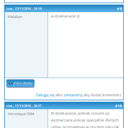
#9
czw., 17/11/2016 - 18:19
w dziekanacie ;))
Natalian
Góra strony
Zaloguj się
albo
zarejestruj
aby dodać komentarz
#10
czw., 17/11/2016 - 20:37
W dziekanacie, jednak czasem są
Veronique1994
wyznaczane pokoje specjalnie dla tych
celów, przynajmniej w zeszłym roku tak