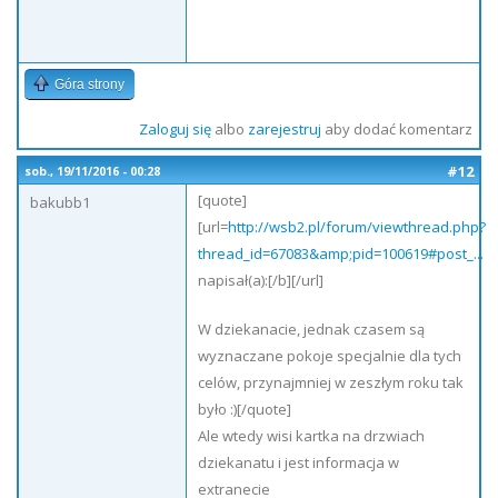
Góra strony
Zaloguj się
albo
zarejestruj
aby dodać komentarz
#12
sob., 19/11/2016 - 00:28
[quote]
bakubb1
[url=
http://wsb2.pl/forum/viewthread.php?
thread_id=67083&amp;pid=100619#post_...
napisał(a):[/b][/url]
W dziekanacie, jednak czasem są
wyznaczane pokoje specjalnie dla tych
celów, przynajmniej w zeszłym roku tak
było :)[/quote]
Ale wtedy wisi kartka na drzwiach
dziekanatu i jest informacja w
extranecie