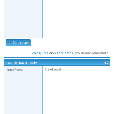
Góra strony
Zaloguj się
albo
zarejestruj
aby dodać komentarz
#7
ndz., 13/11/2016 - 13:36
Dziekanat
arturfra94