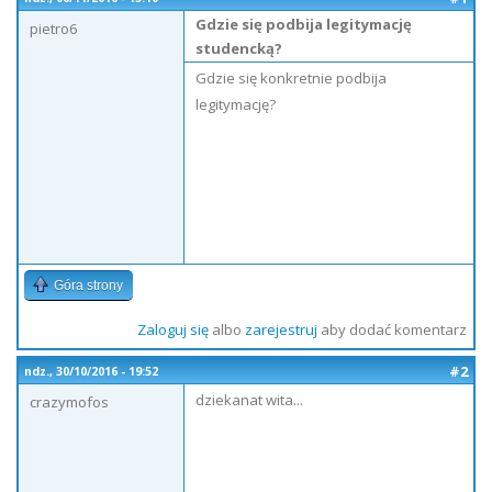
Gdzie się podbija legitymację
pietro6
studencką?
Gdzie się konkretnie podbija
legitymację?
Góra strony
Zaloguj się
albo
zarejestruj
aby dodać komentarz
#2
ndz., 30/10/2016 - 19:52
dziekanat wita...
crazymofos