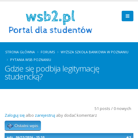
STRONA GŁÓWNA
FORUMS
WYŻSZA SZKOŁA BANKOWA W POZNANIU
PYTANIA WSB POZNANIU
Gdzie się podbija legitymację
studencką?
51 posts / 0 nowych
Zaloguj się
albo
zarejestruj
aby dodać komentarz
Ostatni wpis
#1
ndz., 06/11/2016 - 15:10