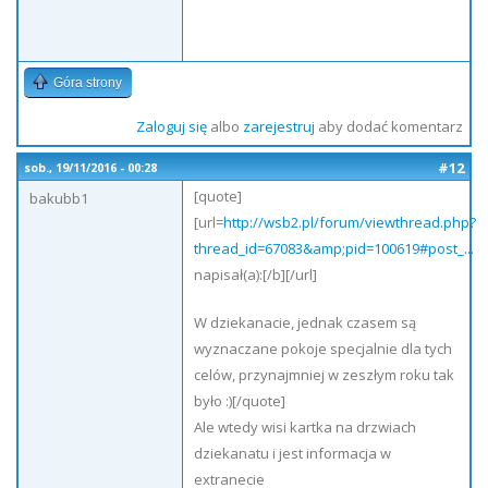
Góra strony
Zaloguj się
albo
zarejestruj
aby dodać komentarz
#12
sob., 19/11/2016 - 00:28
[quote]
bakubb1
[url=
http://wsb2.pl/forum/viewthread.php?
thread_id=67083&amp;pid=100619#post_...
napisał(a):[/b][/url]
W dziekanacie, jednak czasem są
wyznaczane pokoje specjalnie dla tych
celów, przynajmniej w zeszłym roku tak
było :)[/quote]
Ale wtedy wisi kartka na drzwiach
dziekanatu i jest informacja w
extranecie