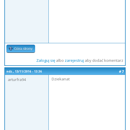
Góra strony
Zaloguj się
albo
zarejestruj
aby dodać komentarz
#7
ndz., 13/11/2016 - 13:36
Dziekanat
arturfra94