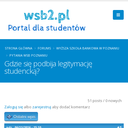
STRONA GŁÓWNA
FORUMS
WYŻSZA SZKOŁA BANKOWA W POZNANIU
PYTANIA WSB POZNANIU
Gdzie się podbija legitymację
studencką?
51 posts / 0 nowych
Zaloguj się
albo
zarejestruj
aby dodać komentarz
Ostatni wpis
#1
ndz., 06/11/2016 - 15:10