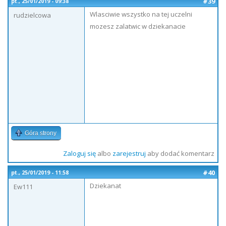
#39
pt., 25/01/2019 - 09:38
Wlasciwie wszystko na tej uczelni
rudzielcowa
mozesz zalatwic w dziekanacie
Góra strony
Zaloguj się
albo
zarejestruj
aby dodać komentarz
#40
pt., 25/01/2019 - 11:58
Dziekanat
Ew111