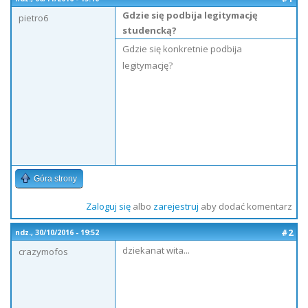
Gdzie się podbija legitymację
pietro6
studencką?
Gdzie się konkretnie podbija
legitymację?
Góra strony
Zaloguj się
albo
zarejestruj
aby dodać komentarz
#2
ndz., 30/10/2016 - 19:52
dziekanat wita...
crazymofos