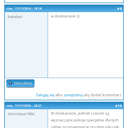
#9
czw., 17/11/2016 - 18:19
w dziekanacie ;))
Natalian
Góra strony
Zaloguj się
albo
zarejestruj
aby dodać komentarz
#10
czw., 17/11/2016 - 20:37
W dziekanacie, jednak czasem są
Veronique1994
wyznaczane pokoje specjalnie dla tych
celów, przynajmniej w zeszłym roku tak