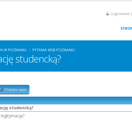
Logowanie |
STRO
A W POZNANIU
PYTANIA WSB POZNANIU
ację studencką?
Ostatni wpis
mację studencką?
 legitymację?