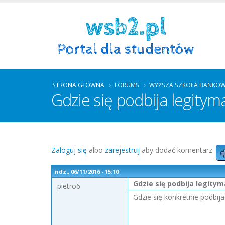
STRONA GŁÓWNA
FORUMS
WYŻSZA SZKOŁA BANKOW
Gdzie się podbija legitym
Zaloguj się
albo
zarejestruj
aby dodać komentarz
ndz., 06/11/2016 - 15:10
Gdzie się podbija legity
pietro6
Gdzie się konkretnie podbija