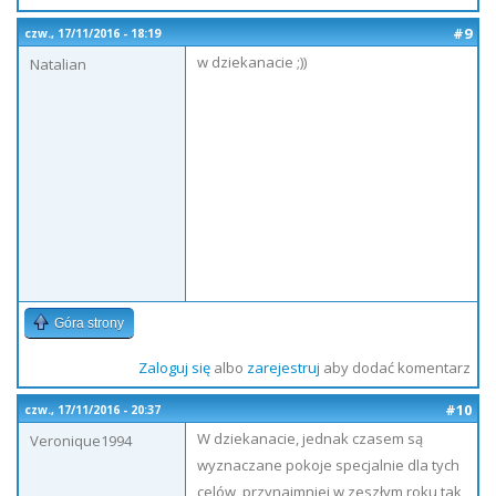
#9
czw., 17/11/2016 - 18:19
w dziekanacie ;))
Natalian
Góra strony
Zaloguj się
albo
zarejestruj
aby dodać komentarz
#10
czw., 17/11/2016 - 20:37
W dziekanacie, jednak czasem są
Veronique1994
wyznaczane pokoje specjalnie dla tych
celów, przynajmniej w zeszłym roku tak