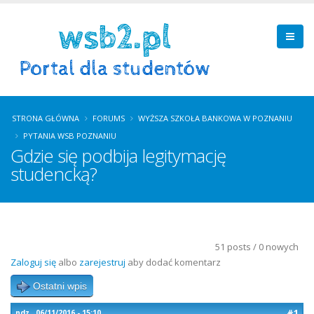
STRONA GŁÓWNA
FORUMS
WYŻSZA SZKOŁA BANKOWA W POZNANIU
PYTANIA WSB POZNANIU
Gdzie się podbija legitymację
studencką?
51 posts / 0 nowych
Zaloguj się
albo
zarejestruj
aby dodać komentarz
Ostatni wpis
#1
ndz., 06/11/2016 - 15:10