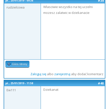
#39
pt., 25/01/2019 - 09:38
Wlasciwie wszystko na tej uczelni
rudzielcowa
mozesz zalatwic w dziekanacie
Góra strony
Zaloguj się
albo
zarejestruj
aby dodać komentarz
#40
pt., 25/01/2019 - 11:58
Dziekanat
Ew111