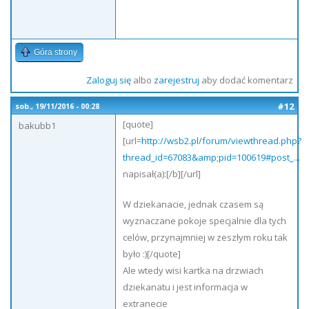
Góra strony
Zaloguj się
albo
zarejestruj
aby dodać komentarz
#12
sob., 19/11/2016 - 00:28
[quote]
bakubb1
[url=
http://wsb2.pl/forum/viewthread.php?
thread_id=67083&amp;pid=100619#post_...
napisał(a):[/b][/url]
W dziekanacie, jednak czasem są
wyznaczane pokoje specjalnie dla tych
celów, przynajmniej w zeszłym roku tak
było :)[/quote]
Ale wtedy wisi kartka na drzwiach
dziekanatu i jest informacja w
extranecie