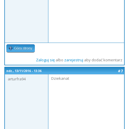
Góra strony
Zaloguj się
albo
zarejestruj
aby dodać komentarz
#7
ndz., 13/11/2016 - 13:36
Dziekanat
arturfra94