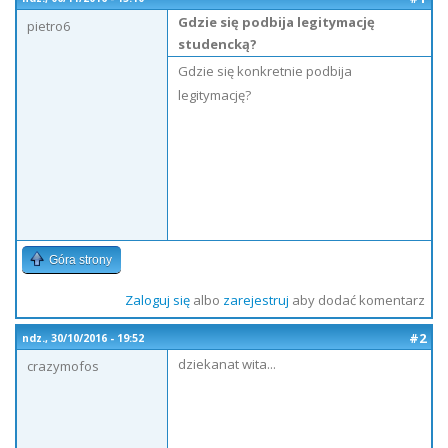
Gdzie się podbija legitymację
pietro6
studencką?
Gdzie się konkretnie podbija
legitymację?
Góra strony
Zaloguj się
albo
zarejestruj
aby dodać komentarz
#2
ndz., 30/10/2016 - 19:52
dziekanat wita...
crazymofos