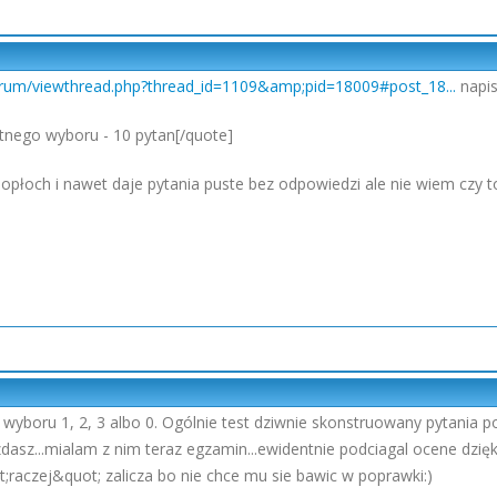
forum/viewthread.php?thread_id=1109&amp;pid=18009#post_18...
napisa
rotnego wyboru - 10 pytan[/quote]
popłoch i nawet daje pytania puste bez odpowiedzi ale nie wiem czy t
wyboru 1, 2, 3 albo 0. Ogólnie test dziwnie skonstruowany pytania po
dasz...mialam z nim teraz egzamin...ewidentnie podciagal ocene dzięk
;raczej&quot; zalicza bo nie chce mu sie bawic w poprawki:)