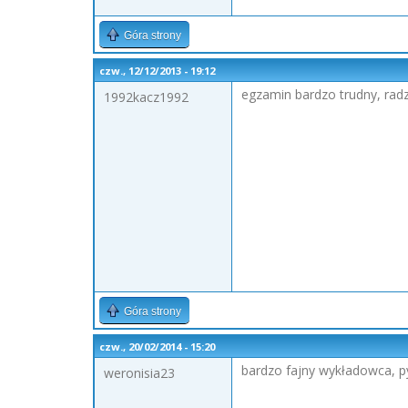
Góra strony
czw., 12/12/2013 - 19:12
egzamin bardzo trudny, radze
1992kacz1992
Góra strony
czw., 20/02/2014 - 15:20
bardzo fajny wykładowca, p
weronisia23