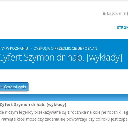
Logowanie |
STRO
ZNY W POZNANIU
DYSKUSJA O PRZEDMIOCIE UE POZNAŃ
Cyfert Szymon dr hab. [wykłady]
Ostatni wpis
Cyfert Szymon dr hab. [wykłady]
ie niczym legendy przekazywane są z rocznika na kolejne roczniki le
 Pamięta ktoś może czy zadania się powtarzają czy co roku jest zupe