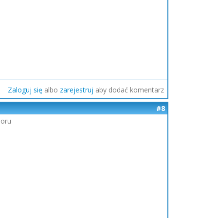
Zaloguj się
albo
zarejestruj
aby dodać komentarz
#8
boru