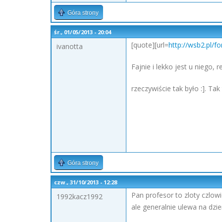
Góra strony
śr., 01/05/2013 - 20:04
[quote][url=
http://wsb2.pl/
ivanotta
Fajnie i lekko jest u niego, 
rzeczywiście tak było :]. Ta
Góra strony
czw., 31/10/2013 - 12:28
Pan profesor to zloty czlow
1992kacz1992
ale generalnie ulewa na dzi