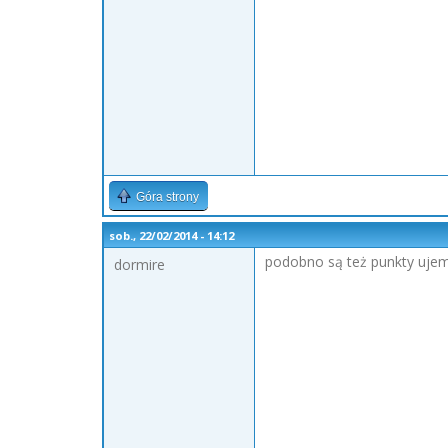
Góra strony
sob., 22/02/2014 - 14:12
podobno są też punkty uje
dormire