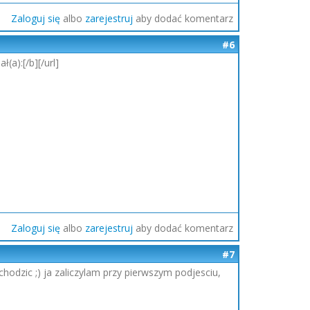
Zaloguj się
albo
zarejestruj
aby dodać komentarz
#6
ł(a):[/b][/url]
Zaloguj się
albo
zarejestruj
aby dodać komentarz
#7
hodzic ;) ja zaliczylam przy pierwszym podjesciu,