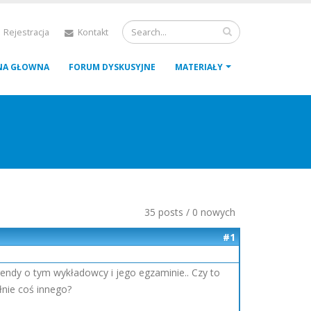
 Rejestracja
Kontakt
NA GŁOWNA
FORUM DYSKUSYJNE
MATERIAŁY
35 posts / 0 nowych
#1
gendy o tym wykładowcy i jego egzaminie.. Czy to
łnie coś innego?