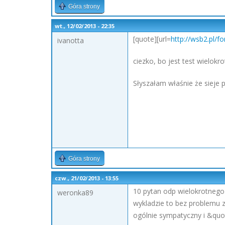
Góra strony
wt., 12/02/2013 - 22:35
[quote][url=
http://wsb2.pl/
ivanotta
ciezko, bo jest test wielok
Słyszałam właśnie że sieje 
Góra strony
czw., 21/02/2013 - 13:55
10 pytan odp wielokrotnego 
weronka89
wykladzie to bez problemu z
ogólnie sympatyczny i &quot