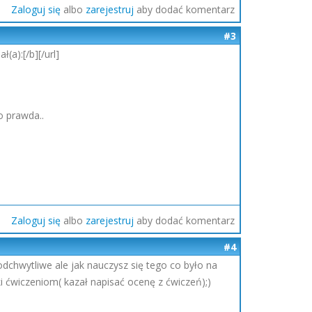
Zaloguj się
albo
zarejestruj
aby dodać komentarz
#3
ł(a):[/b][/url]
o prawda..
Zaloguj się
albo
zarejestruj
aby dodać komentarz
#4
dchwytliwe ale jak nauczysz się tego co było na
i ćwiczeniom( kazał napisać ocenę z ćwiczeń);)