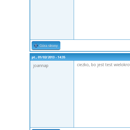
Góra strony
pt., 01/02/2013 - 14:35
ciezko, bo jest test wielok
joannap