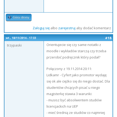
Góra strony
Zaloguj się
albo
zarejestruj
aby dodać komentarz
#18
wt., 18/11/2014 - 17:33
Orientujecie się czy same notatki z
trzypaski
moodle i wykładów starczą czy trzeba
przerobić podręcznik który podał?
Połączony z 19.11.2014 20:11:
Lidkamr - Cyfert jako promotor wydaję
się ok ale ciężko się do niego dostać. Dla
studentów chcących pisać u niego
magisterkę stawia 3 warunki:
- musisz być absolwentem studiów
licencjackich na UEP
- mieć średnią ze studiów co najmniej