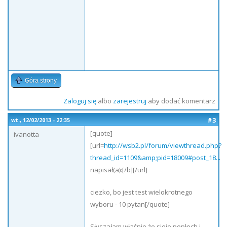
Góra strony
Zaloguj się
albo
zarejestruj
aby dodać komentarz
#3
wt., 12/02/2013 - 22:35
[quote]
ivanotta
[url=
http://wsb2.pl/forum/viewthread.php?
thread_id=1109&amp;pid=18009#post_18...
napisał(a):[/b][/url]
ciezko, bo jest test wielokrotnego
wyboru - 10 pytan[/quote]
Słyszałam właśnie że sieje popłoch i