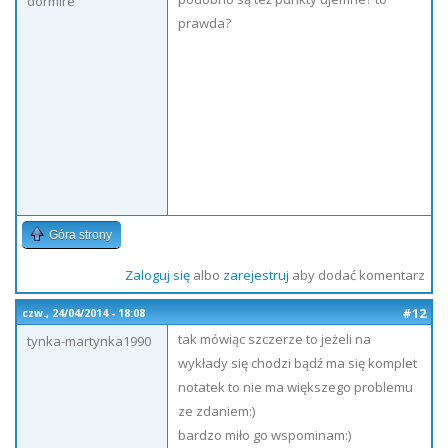
dormire
prawda?
Góra strony
Zaloguj się
albo
zarejestruj
aby dodać komentarz
#12
czw., 24/04/2014 - 18:08
tak mówiąc szczerze to jeżeli na
tynka-martynka1990
wykłady się chodzi bądź ma się komplet
notatek to nie ma większego problemu
ze zdaniem:)
bardzo miło go wspominam:)