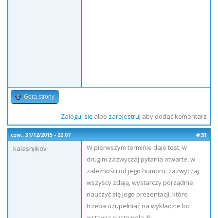
Góra strony
Zaloguj się
albo
zarejestruj
aby dodać komentarz
#31
czw., 31/12/2015 - 22:07
W pierwszym terminie daje test, w
kalasnjikov
drugim zazwyczaj pytania otwarte, w
zależności od jego humoru, zazwyczaj
wszyscy zdają, wystarczy porządnie
nauczyć się jego prezentacji, które
trzeba uzupełniać na wykładzie bo
wstawia puste pola :P