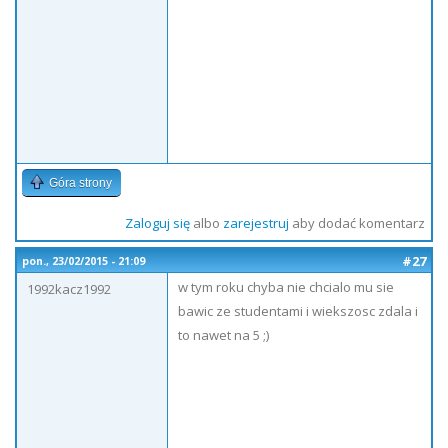
Góra strony
Zaloguj się
albo
zarejestruj
aby dodać komentarz
#27
pon., 23/02/2015 - 21:09
w tym roku chyba nie chcialo mu sie
1992kacz1992
bawic ze studentami i wiekszosc zdala i
to nawet na 5 ;)