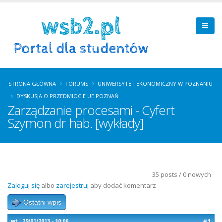
STRONA GŁÓWNA
FORUMS
UNIWERSYTET EKONOMICZNY W POZNANIU
DYSKUSJA O PRZEDMIOCIE UE POZNAŃ
Zarządzanie procesami - Cyfert
Szymon dr hab. [wykłady]
35 posts / 0 nowych
Zaloguj się
albo
zarejestruj
aby dodać komentarz
Ostatni wpis
#1
wt., 29/01/2013 - 10:06