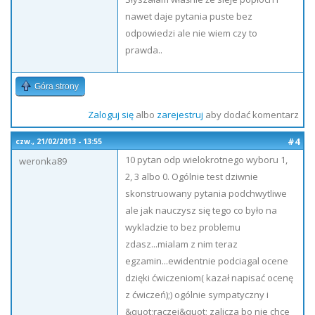
nawet daje pytania puste bez
odpowiedzi ale nie wiem czy to
prawda..
Góra strony
Zaloguj się
albo
zarejestruj
aby dodać komentarz
#4
czw., 21/02/2013 - 13:55
10 pytan odp wielokrotnego wyboru 1,
weronka89
2, 3 albo 0. Ogólnie test dziwnie
skonstruowany pytania podchwytliwe
ale jak nauczysz się tego co było na
wykladzie to bez problemu
zdasz...mialam z nim teraz
egzamin...ewidentnie podciagal ocene
dzięki ćwiczeniom( kazał napisać ocenę
z ćwiczeń);) ogólnie sympatyczny i
&quot;raczej&quot; zalicza bo nie chce