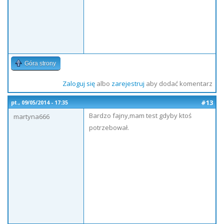
Góra strony
Zaloguj się
albo
zarejestruj
aby dodać komentarz
#13
pt., 09/05/2014 - 17:35
Bardzo fajny,mam test gdyby ktoś
martyna666
potrzebował.