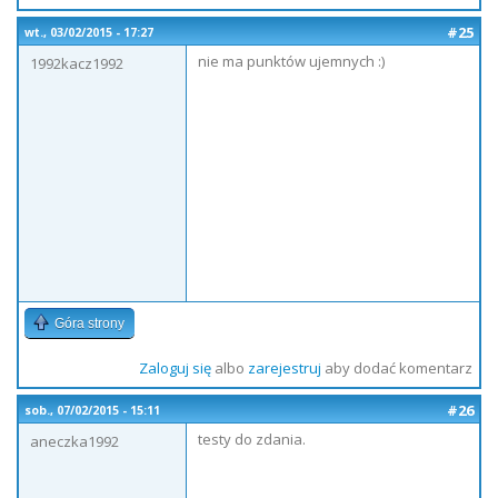
#25
wt., 03/02/2015 - 17:27
nie ma punktów ujemnych :)
1992kacz1992
Góra strony
Zaloguj się
albo
zarejestruj
aby dodać komentarz
#26
sob., 07/02/2015 - 15:11
testy do zdania.
aneczka1992