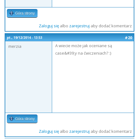
Góra strony
Zaloguj się
albo
zarejestruj
aby dodać komentarz
#20
pt., 19/12/2014 - 13:53
A wiecie może jak oceniane są
merzia
case&#39;y na ćwiczeniach? :)
Góra strony
Zaloguj się
albo
zarejestruj
aby dodać komentarz