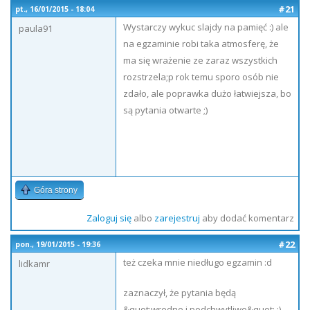
#21
pt., 16/01/2015 - 18:04
Wystarczy wykuc slajdy na pamięć :) ale
paula91
na egzaminie robi taka atmosferę, że
ma się wrażenie ze zaraz wszystkich
rozstrzela;p rok temu sporo osób nie
zdało, ale poprawka dużo łatwiejsza, bo
są pytania otwarte ;)
Góra strony
Zaloguj się
albo
zarejestruj
aby dodać komentarz
#22
pon., 19/01/2015 - 19:36
też czeka mnie niedługo egzamin :d
lidkamr
zaznaczył, że pytania będą
&quot;wredne i podchwytliwe&quot; :)