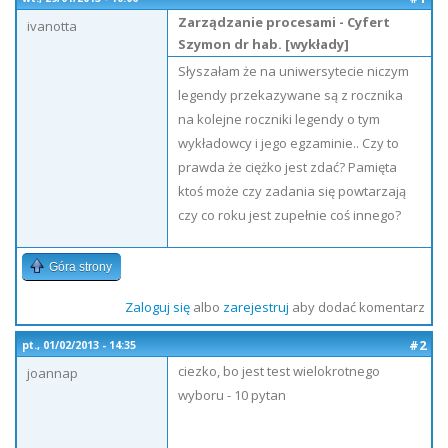
Zarządzanie procesami - Cyfert
ivanotta
Szymon dr hab. [wykłady]
Słyszałam że na uniwersytecie niczym
legendy przekazywane są z rocznika
na kolejne roczniki legendy o tym
wykładowcy i jego egzaminie.. Czy to
prawda że ciężko jest zdać? Pamięta
ktoś może czy zadania się powtarzają
czy co roku jest zupełnie coś innego?
Góra strony
Zaloguj się
albo
zarejestruj
aby dodać komentarz
#2
pt., 01/02/2013 - 14:35
ciezko, bo jest test wielokrotnego
joannap
wyboru - 10 pytan