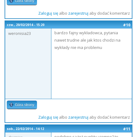
Góra strony
Zaloguj się
albo
zarejestruj
aby dodać komentarz
#10
czw., 20/02/2014 - 15:20
bardzo fajny wykładowca, pytania
weronisia23
nawet trudne ale jak ktos chodzi na
wykłady nie ma problemu
Góra strony
Zaloguj się
albo
zarejestruj
aby dodać komentarz
#11
sob., 22/02/2014 - 14:12
podobno są też punkty ujemne? to