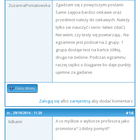
Zgadzam się z powyższymi postami.
ZuzannaPoniatowska
Same zajęcia bardzo ciekawe oraz
przedmiot należy do ciekawych. Należy
tylko sie nauczyć i serio- łatwo zdać:)
Nie wiem, czy testy się powtarzają... Na
egzaminie jest podział na 2 grupy. 1
grupa dostaje test na kartce żółtej,
druga na zielone. Podczas egzaminu
raczej ciężko o ściąganie bo daje punkty
ujemne za gadanie.
Góra strony
Zaloguj się
albo
zarejestruj
aby dodać komentarz
#16
śr., 29/10/2014 - 11:20
A co myślicie o wyborze profesora jako
lidkamr
promotora? :) dobry pomysł?