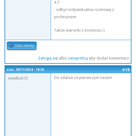
4.7
- odbyć indywidualna rozmową z
profesorem
Także warunki z kosmosu :)
Góra strony
Zaloguj się
albo
zarejestruj
aby dodać komentarz
#19
czw., 20/11/2014 - 18:36
Do zdania za pierwszym razem
ewelka512