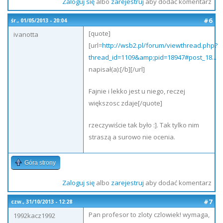
Zaloguj się
albo
zarejestruj
aby dodać komentarz
#6
śr., 01/05/2013 - 20:04
[quote]
ivanotta
[url=
http://wsb2.pl/forum/viewthread.php?
thread_id=1109&amp;pid=18947#post_18...
napisał(a):[/b][/url]
Fajnie i lekko jest u niego, reczej
większosc zdaje[/quote]
rzeczywiście tak było :]. Tak tylko nim
straszą a surowo nie ocenia.
Góra strony
Zaloguj się
albo
zarejestruj
aby dodać komentarz
#7
czw., 31/10/2013 - 12:28
Pan profesor to zloty czlowiek! wymaga,
1992kacz1992