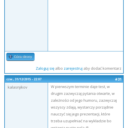
Góra strony
Zaloguj się
albo
zarejestruj
aby dodać komentarz
#31
czw., 31/12/2015 - 22:07
W pierwszym terminie daje test, w
kalasnjikov
drugim zazwyczaj pytania otwarte, w
zależności od jego humoru, zazwyczaj
wszyscy zdają, wystarczy porządnie
nauczyć się jego prezentacji, które
trzeba uzupełniać na wykładzie bo
wstawia puste pola :P