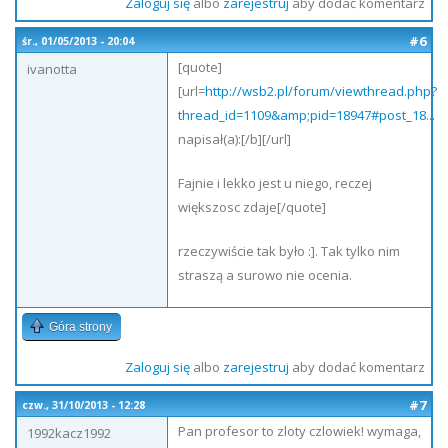
Zaloguj się
albo
zarejestruj
aby dodać komentarz
#6
śr., 01/05/2013 - 20:04
[quote]
ivanotta
[url=
http://wsb2.pl/forum/viewthread.php?
thread_id=1109&amp;pid=18947#post_18...
napisał(a):[/b][/url]
Fajnie i lekko jest u niego, reczej
większosc zdaje[/quote]
rzeczywiście tak było :]. Tak tylko nim
straszą a surowo nie ocenia.
Góra strony
Zaloguj się
albo
zarejestruj
aby dodać komentarz
#7
czw., 31/10/2013 - 12:28
Pan profesor to zloty czlowiek! wymaga,
1992kacz1992