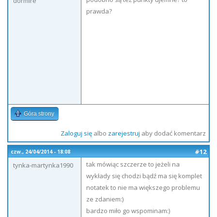
dormire
prawda?
Góra strony
Zaloguj się
albo
zarejestruj
aby dodać komentarz
#12
czw., 24/04/2014 - 18:08
tak mówiąc szczerze to jeżeli na
tynka-martynka1990
wykłady się chodzi bądź ma się komplet
notatek to nie ma większego problemu
ze zdaniem:)
bardzo miło go wspominam:)