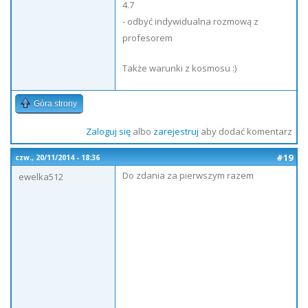
4.7
- odbyć indywidualna rozmową z
profesorem
Także warunki z kosmosu :)
Góra strony
Zaloguj się
albo
zarejestruj
aby dodać komentarz
#19
czw., 20/11/2014 - 18:36
Do zdania za pierwszym razem
ewelka512