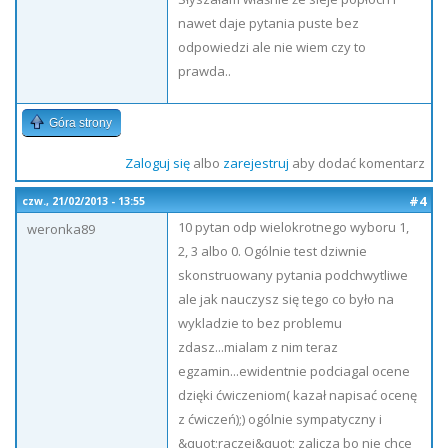
nawet daje pytania puste bez
odpowiedzi ale nie wiem czy to
prawda..
Góra strony
Zaloguj się
albo
zarejestruj
aby dodać komentarz
#4
czw., 21/02/2013 - 13:55
10 pytan odp wielokrotnego wyboru 1,
weronka89
2, 3 albo 0. Ogólnie test dziwnie
skonstruowany pytania podchwytliwe
ale jak nauczysz się tego co było na
wykladzie to bez problemu
zdasz...mialam z nim teraz
egzamin...ewidentnie podciagal ocene
dzięki ćwiczeniom( kazał napisać ocenę
z ćwiczeń);) ogólnie sympatyczny i
&quot;raczej&quot; zalicza bo nie chce