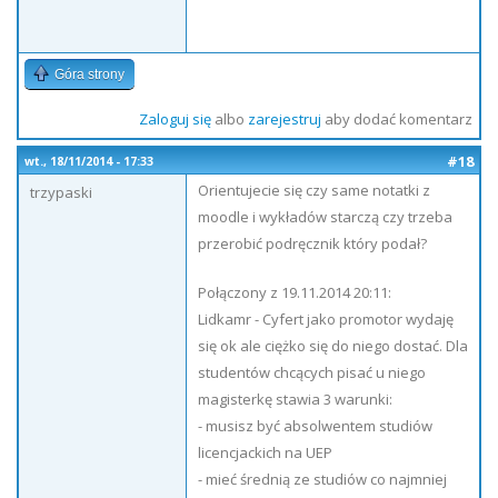
Góra strony
Zaloguj się
albo
zarejestruj
aby dodać komentarz
#18
wt., 18/11/2014 - 17:33
Orientujecie się czy same notatki z
trzypaski
moodle i wykładów starczą czy trzeba
przerobić podręcznik który podał?
Połączony z 19.11.2014 20:11:
Lidkamr - Cyfert jako promotor wydaję
się ok ale ciężko się do niego dostać. Dla
studentów chcących pisać u niego
magisterkę stawia 3 warunki:
- musisz być absolwentem studiów
licencjackich na UEP
- mieć średnią ze studiów co najmniej