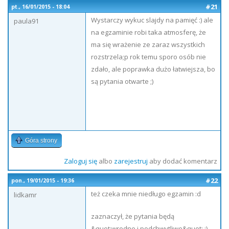
#21
pt., 16/01/2015 - 18:04
Wystarczy wykuc slajdy na pamięć :) ale
paula91
na egzaminie robi taka atmosferę, że
ma się wrażenie ze zaraz wszystkich
rozstrzela;p rok temu sporo osób nie
zdało, ale poprawka dużo łatwiejsza, bo
są pytania otwarte ;)
Góra strony
Zaloguj się
albo
zarejestruj
aby dodać komentarz
#22
pon., 19/01/2015 - 19:36
też czeka mnie niedługo egzamin :d
lidkamr
zaznaczył, że pytania będą
&quot;wredne i podchwytliwe&quot; :)