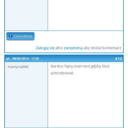
Góra strony
Zaloguj się
albo
zarejestruj
aby dodać komentarz
#13
pt., 09/05/2014 - 17:35
Bardzo fajny,mam test gdyby ktoś
martyna666
potrzebował.