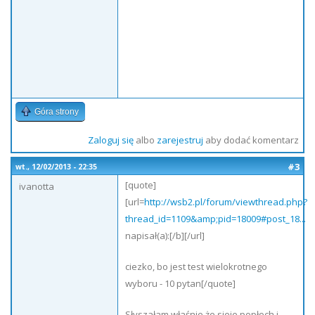
Góra strony
Zaloguj się
albo
zarejestruj
aby dodać komentarz
#3
wt., 12/02/2013 - 22:35
[quote]
ivanotta
[url=
http://wsb2.pl/forum/viewthread.php?
thread_id=1109&amp;pid=18009#post_18...
napisał(a):[/b][/url]
ciezko, bo jest test wielokrotnego
wyboru - 10 pytan[/quote]
Słyszałam właśnie że sieje popłoch i