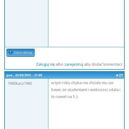
Góra strony
Zaloguj się
albo
zarejestruj
aby dodać komentarz
#27
pon., 23/02/2015 - 21:09
w tym roku chyba nie chcialo mu sie
1992kacz1992
bawic ze studentami i wiekszosc zdala i
to nawet na 5 ;)