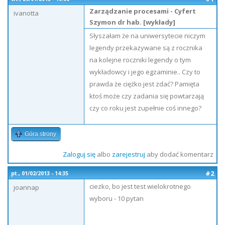
Zarządzanie procesami - Cyfert
ivanotta
Szymon dr hab. [wykłady]
Słyszałam że na uniwersytecie niczym
legendy przekazywane są z rocznika
na kolejne roczniki legendy o tym
wykładowcy i jego egzaminie.. Czy to
prawda że ciężko jest zdać? Pamięta
ktoś może czy zadania się powtarzają
czy co roku jest zupełnie coś innego?
Góra strony
Zaloguj się
albo
zarejestruj
aby dodać komentarz
#2
pt., 01/02/2013 - 14:35
ciezko, bo jest test wielokrotnego
joannap
wyboru - 10 pytan