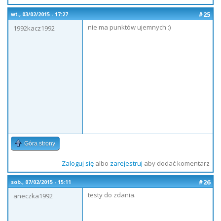
#25
wt., 03/02/2015 - 17:27
nie ma punktów ujemnych :)
1992kacz1992
Góra strony
Zaloguj się
albo
zarejestruj
aby dodać komentarz
#26
sob., 07/02/2015 - 15:11
testy do zdania.
aneczka1992