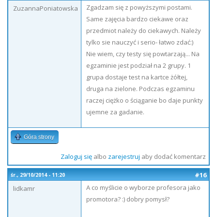
Zgadzam się z powyższymi postami.
ZuzannaPoniatowska
Same zajęcia bardzo ciekawe oraz
przedmiot należy do ciekawych. Należy
tylko sie nauczyć i serio- łatwo zdać:)
Nie wiem, czy testy się powtarzają... Na
egzaminie jest podział na 2 grupy. 1
grupa dostaje test na kartce żółtej,
druga na zielone. Podczas egzaminu
raczej ciężko o ściąganie bo daje punkty
ujemne za gadanie.
Góra strony
Zaloguj się
albo
zarejestruj
aby dodać komentarz
#16
śr., 29/10/2014 - 11:20
A co myślicie o wyborze profesora jako
lidkamr
promotora? :) dobry pomysł?