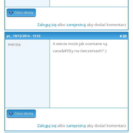
Góra strony
Zaloguj się
albo
zarejestruj
aby dodać komentarz
#20
pt., 19/12/2014 - 13:53
A wiecie może jak oceniane są
merzia
case&#39;y na ćwiczeniach? :)
Góra strony
Zaloguj się
albo
zarejestruj
aby dodać komentarz