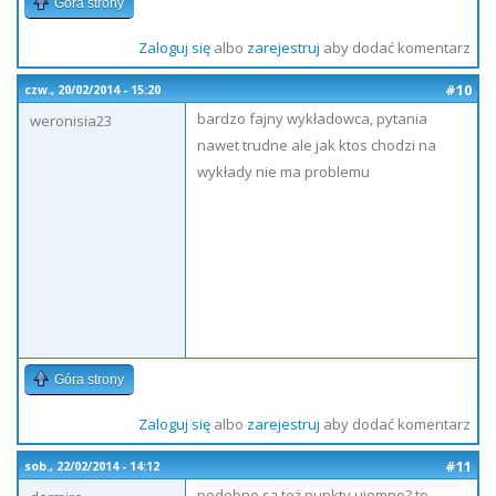
Góra strony
Zaloguj się
albo
zarejestruj
aby dodać komentarz
#10
czw., 20/02/2014 - 15:20
bardzo fajny wykładowca, pytania
weronisia23
nawet trudne ale jak ktos chodzi na
wykłady nie ma problemu
Góra strony
Zaloguj się
albo
zarejestruj
aby dodać komentarz
#11
sob., 22/02/2014 - 14:12
podobno są też punkty ujemne? to