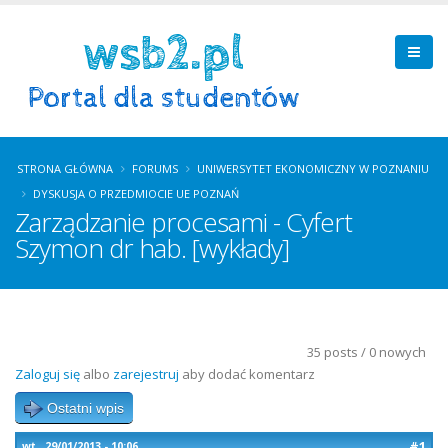
STRONA GŁÓWNA
FORUMS
UNIWERSYTET EKONOMICZNY W POZNANIU
DYSKUSJA O PRZEDMIOCIE UE POZNAŃ
Zarządzanie procesami - Cyfert
Szymon dr hab. [wykłady]
35 posts / 0 nowych
Zaloguj się
albo
zarejestruj
aby dodać komentarz
Ostatni wpis
#1
wt., 29/01/2013 - 10:06